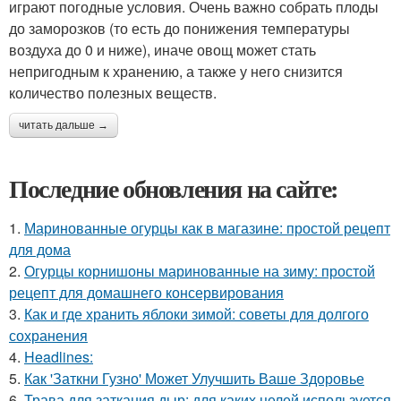
играют погодные условия. Очень важно собрать плоды
до заморозков (то есть до понижения температуры
воздуха до 0 и ниже), иначе овощ может стать
непригодным к хранению, а также у него снизится
количество полезных веществ.
читать дальше →
Последние обновления на сайте:
1.
Маринованные огурцы как в магазине: простой рецепт
для дома
2.
Огурцы корнишоны маринованные на зиму: простой
рецепт для домашнего консервирования
3.
Как и где хранить яблоки зимой: советы для долгого
сохранения
4.
Headlines:
5.
Как 'Заткни Гузно' Может Улучшить Ваше Здоровье
6.
Трава для заткания дыр: для каких целей используется