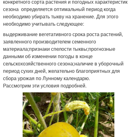
конкретного сорта растения и погодных характеристик
Тыквы с
сезона определяется оптимальный период когда
Уход в открытом грунте
характеристикой
необходимо убирать тыкву на хранение. Для этого
необходимо учитывать следующее:
выдерживание вегетативного срока роста растений,
заявленного производителем семенного
материала;признаки спелости тыквы;прогнозные
данными об изменении погоды в конце
сельскохозяйственного сезона;наличие в уборочный
период сухих дней, желательно благоприятных для
сбора урожая по Лунному календарю.
Рассмотрим эти условия подробней.