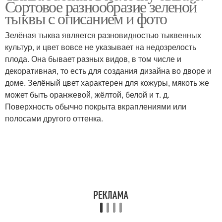
Сортовое разнообразие зеленой
тыквы с описанием и фото
Зелёная тыква является разновидностью тыквенных
Тыква в сметанном
культур, и цвет вовсе не указывает на недозрелость
Драники из тыквы
соусе
плода. Она бывает разных видов, в том числе и
декоративная, то есть для создания дизайна во дворе и
доме. Зелёный цвет характерен для кожуры, мякоть же
может быть оранжевой, жёлтой, белой и т. д.
Грунт с описанием
Оранжевая тыква
Поверхность обычно покрыта вкраплениями или
полосами другого оттенка.
Тыквы для детей
Необычные тыквы
Американская тыква
Тыквы со вкусом