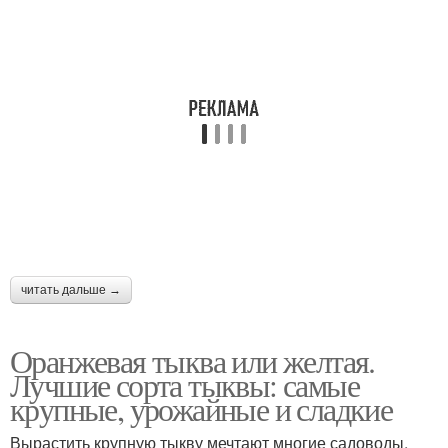
Тыква по
универсальным
Тыквы с грядки
признакам
Тыквы в зависимости
Длинная тыква
Тыква в форме
Мускатные тыквы
читать дальше →
Оранжевая тыква или желтая.
Лучшие сорта тыквы: самые
Крупноплодная тыква
Крупноплодные тыквы
крупные, урожайные и сладкие
Вырастить крупную тыкву мечтают многие садоводы.