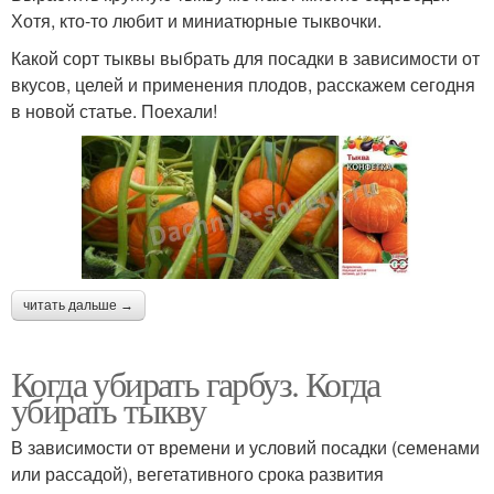
Хотя, кто-то любит и миниатюрные тыквочки.
Тыква с баклажаном
Белая тыква
Какой сорт тыквы выбрать для посадки в зависимости от
вкусов, целей и применения плодов, расскажем сегодня
в новой статье. Поехали!
Тыквы на грядке
Недозревшая тыква
Тыквы в сибири
Вкусная тыква
читать дальше →
Когда убирать гарбуз. Когда
убирать тыкву
Цукатная тыква
Твердокорая тыква
В зависимости от времени и условий посадки (семенами
или рассадой), вегетативного срока развития