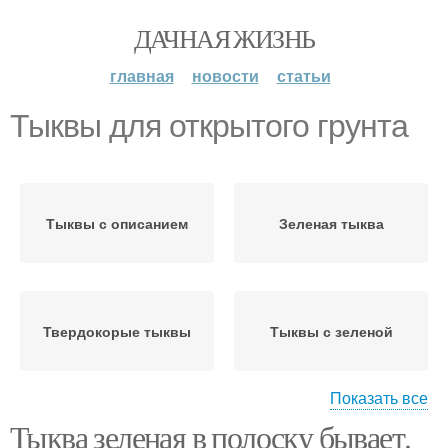
ДАЧНАЯ ЖИЗНЬ
главная
новости
статьи
Тыквы для открытого грунта
Тыквы с описанием
Зеленая тыква
Твердокорые тыквы
Тыквы с зеленой
Показать все
Тыква зеленая в полоску бывает.
Блюда из тыквы
Мясо с тыквой