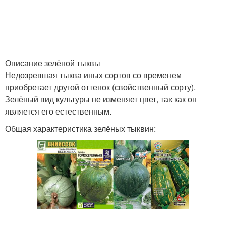
Дынная тыква
Недозрелая тыква
Описание зелёной тыквы
Недозревшая тыква иных сортов со временем
приобретает другой оттенок (свойственный сорту).
Незрелая тыква
Тыквы к уборке
Зелёный вид культуры не изменяет цвет, так как он
является его естественным.
Общая характеристика зелёных тыквин:
Мускатная тыква
Тыквы по цвету
Тыквы для
Зеленые тыквы
длительного хранения