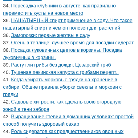
34.
Пересадка клубники в августе: как правильно
переместить кусты на новое место
35.
НАШАТЫРНЫЙ спирт применение в саду. Что такое
нашатырный спирт и чем он полезен для растений
36.
Заморозки: первые жертвы в саду
37.
Осень в теплице: лучшее время для посадки сидерат
38.
Посадка луковичных цветов в корзины. Посадка
луковичных в корзины.
39.
Растут ли грибы без дождя. Цезарский гриб
40.
Тушеная пекинская капуста с грибами рецепт..
41.
Когда убирать морковь с грядки на хранение в
сибири. Общие правила уборки свеклы и моркови с
грядки
42.
Садовые хитрости: как сделать свою огородную
зоной в тени забора
43.
Выращивание стевии в домашних условиях: простой
способ получить здоровый сахар
44.
Роль сидератов как предшественников овощных