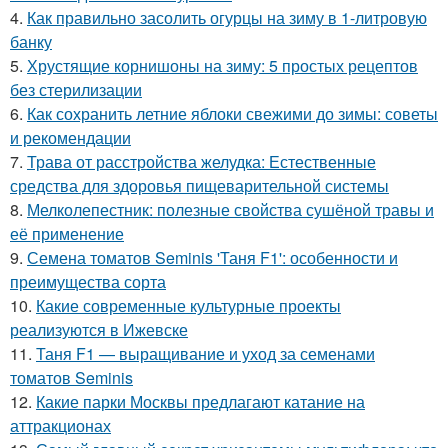
4.
Как правильно засолить огурцы на зиму в 1-литровую
банку
5.
Хрустящие корнишоны на зиму: 5 простых рецептов
без стерилизации
6.
Как сохранить летние яблоки свежими до зимы: советы
и рекомендации
7.
Трава от расстройства желудка: Естественные
средства для здоровья пищеварительной системы
8.
Мелколепестник: полезные свойства сушёной травы и
её применение
9.
Семена томатов Seminis 'Таня F1': особенности и
преимущества сорта
10.
Какие современные культурные проекты
реализуются в Ижевске
11.
Таня F1 — выращивание и уход за семенами
томатов Seminis
12.
Какие парки Москвы предлагают катание на
аттракционах