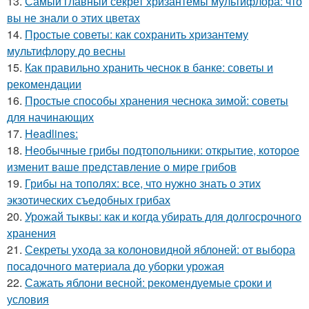
13.
Самый главный секрет хризантемы мультифлора: что
вы не знали о этих цветах
14.
Простые советы: как сохранить хризантему
мультифлору до весны
15.
Как правильно хранить чеснок в банке: советы и
рекомендации
16.
Простые способы хранения чеснока зимой: советы
для начинающих
17.
Headlines:
18.
Необычные грибы подтопольники: открытие, которое
изменит ваше представление о мире грибов
19.
Грибы на тополях: все, что нужно знать о этих
экзотических съедобных грибах
20.
Урожай тыквы: как и когда убирать для долгосрочного
хранения
21.
Секреты ухода за колоновидной яблоней: от выбора
посадочного материала до уборки урожая
22.
Сажать яблони весной: рекомендуемые сроки и
условия