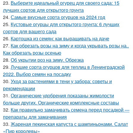
23.
Выберите идеальный огурец для своего сада: 15
лучших сортов для открытого грунта
24.
Самые вкусные сорта огурцов на 2024 год
25.
Кустовые огурцы для открытого грунта: 6 лучших
сортов для вашего сада
26.
Картошка из семян: как выращивать на даче
27.
Как обрезать розы на зиму и когда укрывать розы на..
Как обрезать розы осенью
28.
Об укрытии роз на зиму. Обрезка
29.
Лучшие сорта огурцов для теплиц в Ленинградской
2022. Выбор семян на посадку
30.
Уход за растениями в тени у забора: советы и
рекомендации
31.
Органические удобрения показаны жимолости
больше других. Органические комплексные составы
32.
Как правильно замачивать семена перед посадкой —
препараты для замачивания
33.
Жареная пекинская капуста с шампиньонами. Салат
«Пир королевы»