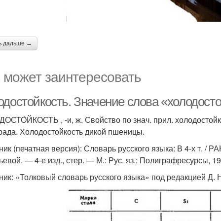
ь дальше →
 может заинтересовать
одостойкость. Значение слова «холодост
ОСТО́ЙКОСТЬ , -и, ж. Свойство по знач. прил. холодостойк
рада. Холодостойкость дикой пшеницы.
ик (печатная версия): Словарь русского языка: В 4-х т. / РА
евой. — 4-е изд., стер. — М.: Рус. яз.; Полиграфресурсы, 1
ник: «Толковый словарь русского языка» под редакцией Д. Н