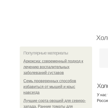
Хол
Популярные материалы
Аркоксиа: современный подход к
лечению воспалительных
заболеваний суставов
Семь проверенных способов
Хол
избавиться от мышей и крыс
навсегда
У нас
Росси
Лучшие сорта овощей для северо-
запада. Ранние томаты для