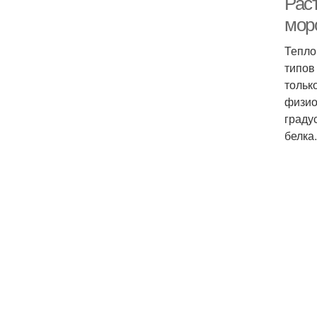
Рас
мор
Тепло
типов
тольк
физио
граду
белка