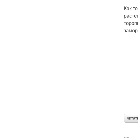
Как т
расте
тороп
замор
читат