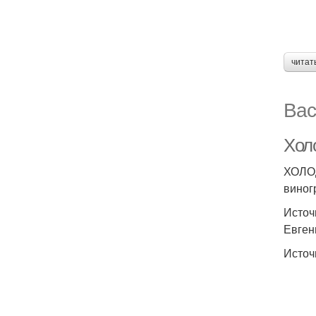
читат
Вас
Хол
ХОЛОД
виног
Источн
Евгень
Источ