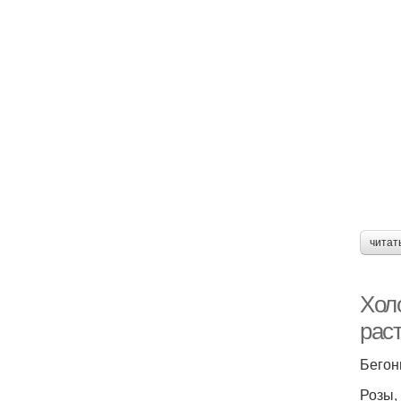
читат
Хол
рас
Бегон
Розы,