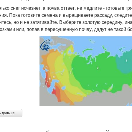
олько снег исчезнет, а почва оттает, не медлите - готовьте
ния. Пока готовите семена и выращиваете рассаду, следите 
итесь, но и не затягивайте. Выберите золотую середину, и
озками или, попав в пересушенную почву, дадут не такой б
ь дальше →