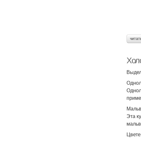
читат
Хол
Выдел
Однол
Однол
приме
Маль
Эта к
мальв
Цвете