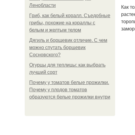
Ленобласти
Как т
расте
Гриб, как белый коралл. Съедобные
тороп
грибы, похожие на кораллы с
замор
белым и желтым телом
Дягиль и борщевик отличие. С чем
можно спутать борщевик
Сосновского?
Огурцы для теплицы: как выбрать
лучший сорт
Почему у томатов белые прожилки.
Почему у плодов томатов
образуются белые прожилки внутри