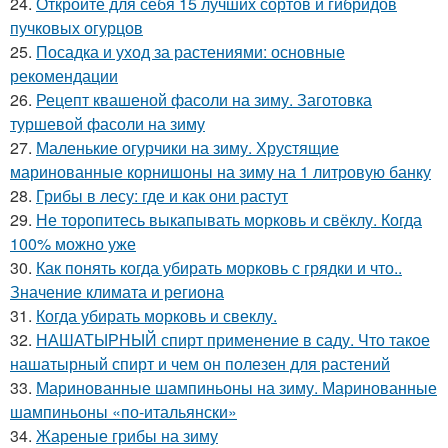
24.
Откройте для себя 15 лучших сортов и гибридов
пучковых огурцов
25.
Посадка и уход за растениями: основные
рекомендации
26.
Рецепт квашеной фасоли на зиму. Заготовка
туршевой фасоли на зиму
27.
Маленькие огурчики на зиму. Хрустящие
маринованные корнишоны на зиму на 1 литровую банку
28.
Грибы в лесу: где и как они растут
29.
Не торопитесь выкапывать морковь и свёклу. Когда
100% можно уже
30.
Как понять когда убирать морковь с грядки и что..
Значение климата и региона
31.
Когда убирать морковь и свеклу.
32.
НАШАТЫРНЫЙ спирт применение в саду. Что такое
нашатырный спирт и чем он полезен для растений
33.
Маринованные шампиньоны на зиму. Маринованные
шампиньоны «по-итальянски»
34.
Жареные грибы на зиму