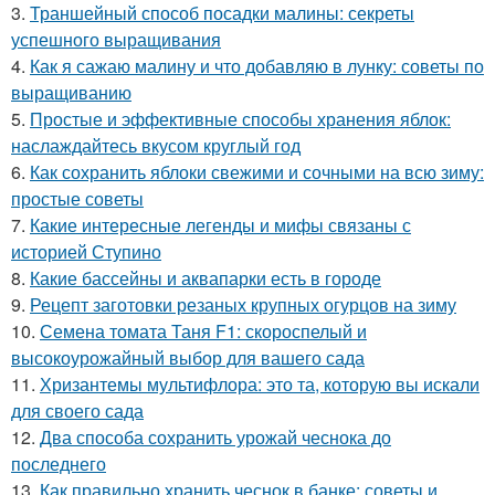
3.
Траншейный способ посадки малины: секреты
успешного выращивания
4.
Как я сажаю малину и что добавляю в лунку: советы по
выращиванию
5.
Простые и эффективные способы хранения яблок:
наслаждайтесь вкусом круглый год
6.
Как сохранить яблоки свежими и сочными на всю зиму:
простые советы
7.
Какие интересные легенды и мифы связаны с
историей Ступино
8.
Какие бассейны и аквапарки есть в городе
9.
Рецепт заготовки резаных крупных огурцов на зиму
10.
Семена томата Таня F1: скороспелый и
высокоурожайный выбор для вашего сада
11.
Хризантемы мультифлора: это та, которую вы искали
для своего сада
12.
Два способа сохранить урожай чеснока до
последнего
13.
Как правильно хранить чеснок в банке: советы и