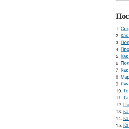
Пос
1.
Сек
2.
Как
3.
Пол
4.
Про
5.
Как
6.
Пол
7.
Как
8.
Мар
9.
Луч
10.
То
11.
Та
12.
По
13.
Ка
14.
Ка
15.
Ка