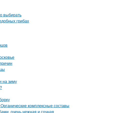
но выбирать
ъедобных грибах
рцов
осковье
причин
нцы
и на зиму
?
борку
 Органические комплексные составы
бами, очень нежная и сочная