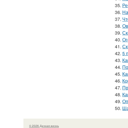
35.
Ре
36.
На
37.
Чт
38.
Ов
39.
Ск
40.
Ог
41.
Ск
42.
5 
43.
Ка
44.
По
45.
Ка
46.
Ко
47.
Пр
48.
Ка
49.
Оп
50.
Ша
© 2026 Дачная жизнь