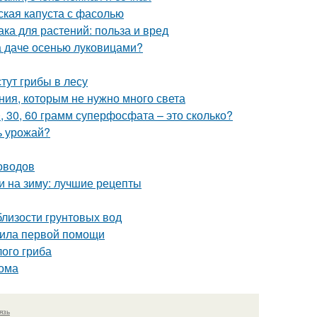
ская капуста с фасолью
а для растений: польза и вред
на даче осенью луковицами?
стут грибы в лесу
ния, которым не нужно много света
0, 30, 60 грамм суперфосфата – это сколько?
ь урожай?
оводов
и на зиму: лучшие рецепты
близости грунтовых вод
авила первой помощи
ого гриба
дома
язь