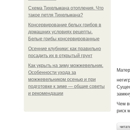
Схема Тихельмана отопления. Что
такое петля Тихельмана?
Консервирование белых грибов в
домашних условиях рецепты.
Белые грибы консервированные
Осенние клубники: как правильно
посадить их в открытый грунт
Как укрыть на зиму можжевельник.
Матер
Особенности ухода за
негиг
можжевельником осенью и при
Сущес
подготовке к зиме — общие советы
замкн
и рекомендации
Чем в
риск 
читат