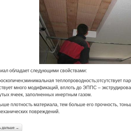
иал обладает следующими свойствами:
роскопичен;минимальная теплопроводность;отсутствует па
твует много модификаций, вплоть до ЭППС – экструдирова
утых ячеек, заполненных инертным газом.
ыше плотность материала, тем больше его прочность, тонь
механических повреждений.
ь дальше →