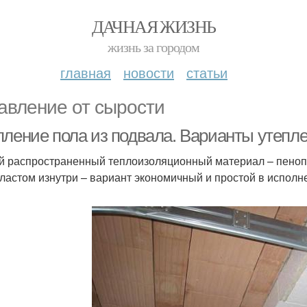
ДАЧНАЯ ЖИЗНЬ
жизнь за городом
главная
новости
статьи
авление от сырости
пление пола из подвала. Варианты утепл
 распространенный теплоизоляционный материал – пенопо
ластом изнутри – вариант экономичный и простой в исполн