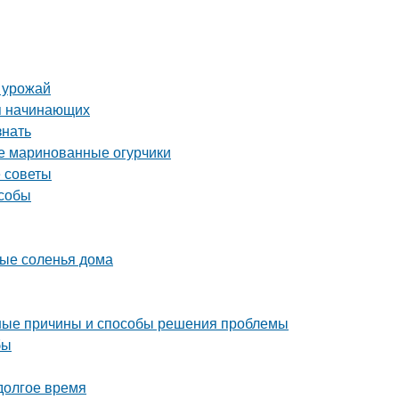
ь урожай
я начинающих
знать
ые маринованные огурчики
е советы
особы
ные соленья дома
ные причины и способы решения проблемы
бы
 долгое время