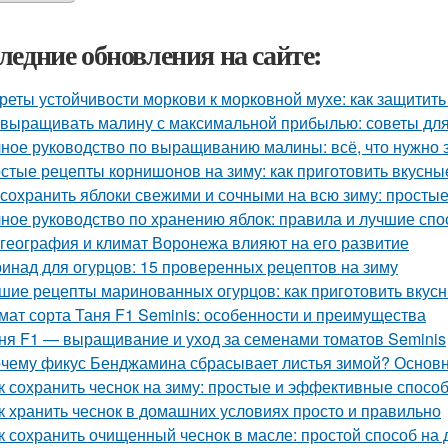
ледние обновления на сайте:
реты устойчивости моркови к морковной мухе: как защитит
 выращивать малину с максимальной прибылью: советы дл
ное руководство по выращиванию малины: всё, что нужно 
стые рецепты корнишонов на зиму: как приготовить вкусн
 сохранить яблоки свежими и сочными на всю зиму: просты
ное руководство по хранению яблок: правила и лучшие сп
 география и климат Воронежа влияют на его развитие
инад для огурцов: 15 проверенных рецептов на зиму
шие рецепты маринованных огурцов: как приготовить вкус
мат сорта Таня F1 Seminis: особенности и преимущества
ня F1 — выращивание и уход за семенами томатов Seminis
чему фикус Бенджамина сбрасывает листья зимой? Основ
к сохранить чеснок на зиму: простые и эффективные спосо
к хранить чеснок в домашних условиях просто и правильно
к сохранить очищенный чеснок в масле: простой способ на