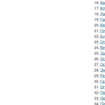
16.
Ка
17.
Кл
18.
Уз
19.
Гр
20.
Ве
21.
Гр
22.
Бу
23.
От
24.
Вк
25.
За
26.
Ос
27.
Ос
28.
Эн
29.
Ре
30.
Га
31.
Ог
32.
Пр
33.
Ор
34.
Пе