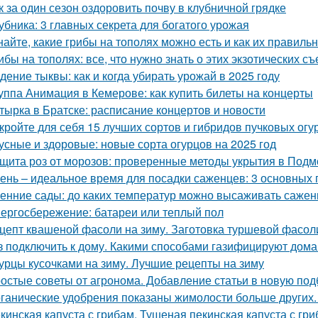
к за один сезон оздоровить почву в клубничной грядке
убника: 3 главных секрета для богатого урожая
найте, какие грибы на тополях можно есть и как их правиль
ибы на тополях: все, что нужно знать о этих экзотических с
дение тыквы: как и когда убирать урожай в 2025 году
уппа Анимация в Кемерове: как купить билеты на концерты
тырка в Братске: расписание концертов и новости
кройте для себя 15 лучших сортов и гибридов пучковых огу
усные и здоровые: новые сорта огурцов на 2025 год
щита роз от морозов: проверенные методы укрытия в Подм
ень – идеальное время для посадки саженцев: 3 основных 
енние сады: до каких температур можно высаживать саже
ергосбережение: батареи или теплый пол
цепт квашеной фасоли на зиму. Заготовка туршевой фасол
з подключить к дому. Какими способами газифицируют дома
урцы кусочками на зиму. Лучшие рецепты на зиму
остые советы от агронома. Добавление статьи в новую под
ганические удобрения показаны жимолости больше других.
кинская капуста с грибам. Тушеная пекинская капуста с гри