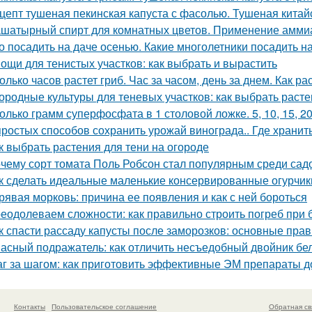
цепт тушеная пекинская капуста с фасолью. Тушеная китай
шатырный спирт для комнатных цветов. Применение аммиак
о посадить на даче осенью. Какие многолетники посадить 
ощи для тенистых участков: как выбрать и вырастить
олько часов растет гриб. Час за часом, день за днем. Как ра
ородные культуры для теневых участков: как выбрать расте
олько грамм суперфосфата в 1 столовой ложке. 5, 10, 15, 2
простых способов сохранить урожай винограда.. Где хранит
к выбрать растения для тени на огороде
чему сорт томата Поль Робсон стал популярным среди сад
к сделать идеальные маленькие консервированные огурчик
рявая морковь: причина ее появления и как с ней бороться
еодолеваем сложности: как правильно строить погреб при 
к спасти рассаду капусты после заморозков: основные пр
асный подражатель: как отличить несъедобный двойник бел
г за шагом: как приготовить эффективные ЭМ препараты 
Контакты
Пользовательское соглашение
Обратная св