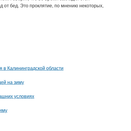
д от бед. Это проклятие, по мнению некоторых,
я в Калининградской области
цей на зиму
машних условиях
зиму