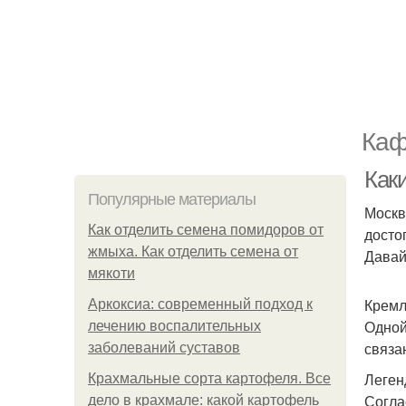
Каф
Как
Популярные материалы
Москв
Как отделить семена помидоров от
досто
жмыха. Как отделить семена от
Давай
мякоти
Кремл
Аркоксиа: современный подход к
Одной
лечению воспалительных
связа
заболеваний суставов
Леген
Крахмальные сорта картофеля. Все
Согла
дело в крахмале: какой картофель