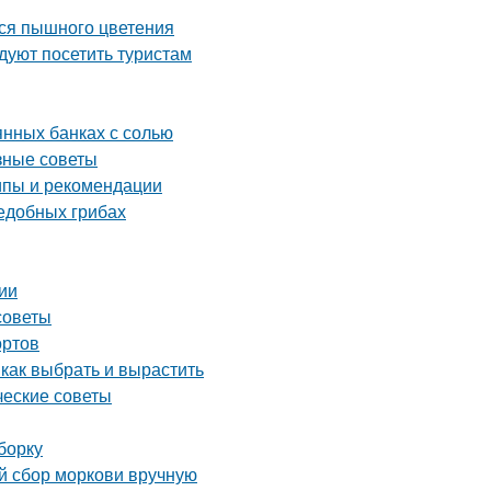
ься пышного цветения
уют посетить туристам
янных банках с солью
зные советы
ипы и рекомендации
ъедобных грибах
ии
советы
ортов
 как выбрать и вырастить
ческие советы
борку
ый сбор моркови вручную