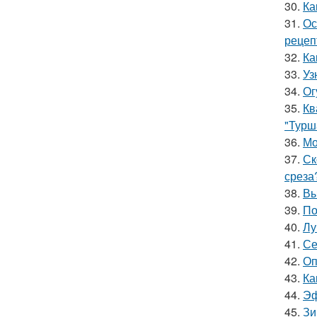
30.
Ка
31.
Ос
рецеп
32.
Ка
33.
Уз
34.
Ог
35.
Кв
"Турш
36.
Мо
37.
Ск
среза
38.
Вы
39.
По
40.
Лу
41.
Се
42.
Оп
43.
Ка
44.
Эф
45.
Зи