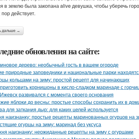
я в землю была закопана alive девушка, чтобы уберечь горо
 пор действует.
ь дальше →
ледние обновления на сайте:
иновое дерево: необычный гость в вашем огороде
ие природные заповедники и национальные парки находятс
рцы кольцами на зиму: простой рецепт для начинающих
 приготовить корнишоны в кисло-сладком маринаде с горчи
 Ижевск развивался с момента своего основания
жие яблоки до весны: простые способы сохранить их в до
ва для заткания дыр: для каких целей используется
ня наизнанку: простые рецепты маринованных огурцов на 
стящие огурцы на зиму: маринад без уксуса
хня наизнанку: неожиданные рецепты на зиму с огурцами