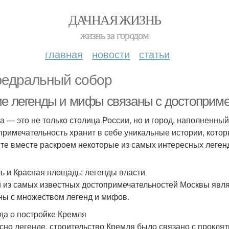
ДАЧНАЯ ЖИЗНЬ
жизнь за городом
главная
новости
статьи
едральный собор
ие легенды и мифы связаны с достоприм
а — это не только столица России, но и город, наполненны
примечательность хранит в себе уникальные истории, котор
те вместе раскроем некоторые из самых интересных легенд
ь и Красная площадь: легенды власти
 из самых известных достопримечательностей Москвы явля
ны с множеством легенд и мифов.
да о постройке Кремля
сно легенде, строительство Кремля было связано с прокляти