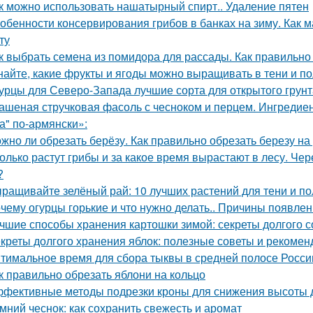
к можно использовать нашатырный спирт.. Удаление пятен
обенности консервирования грибов в банках на зиму. Как м
ту
к выбрать семена из помидора для рассады. Как правильно
найте, какие фрукты и ягоды можно выращивать в тени и п
урцы для Северо-Запада лучшие сорта для открытого грунт
ашеная стручковая фасоль с чесноком и перцем. Ингреди
а" по-армянски»:
жно ли обрезать берёзу. Как правильно обрезать березу на
олько растут грибы и за какое время вырастают в лесу. Че
?
ращивайте зелёный рай: 10 лучших растений для тени и по
чему огурцы горькие и что нужно делать.. Причины появлен
чшие способы хранения картошки зимой: секреты долгого 
креты долгого хранения яблок: полезные советы и рекомен
тимальное время для сбора тыквы в средней полосе России:
к правильно обрезать яблони на кольцо
фективные методы подрезки кроны для снижения высоты 
мний чеснок: как сохранить свежесть и аромат