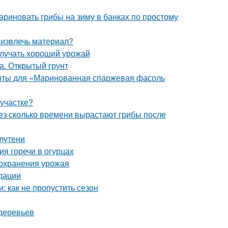
ариновать грибы на зиму в банках по простому
 извлечь материал?
олучать хороший урожай
а. Открытый грунт
енты для «Маринованная спаржевая фасоль
 участке?
рез сколько времени вырастают грибы после
лутени
ия горечи в огурцах
сохранения урожая
дации
 как не пропустить сезон
деревьев