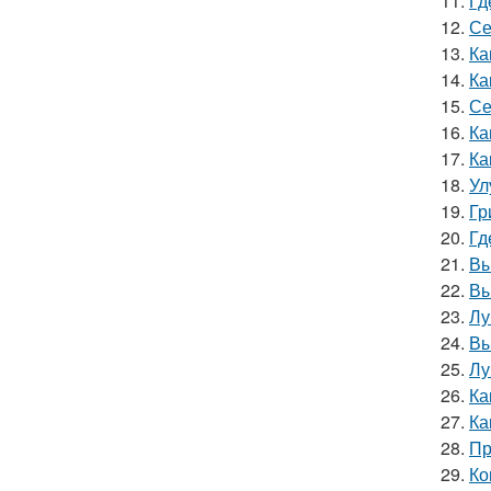
11.
Гд
12.
Се
13.
Ка
14.
Ка
15.
Се
16.
Ка
17.
Ка
18.
Ул
19.
Гр
20.
Гд
21.
Вы
22.
Вы
23.
Лу
24.
Вы
25.
Лу
26.
Ка
27.
Ка
28.
Пр
29.
Ко