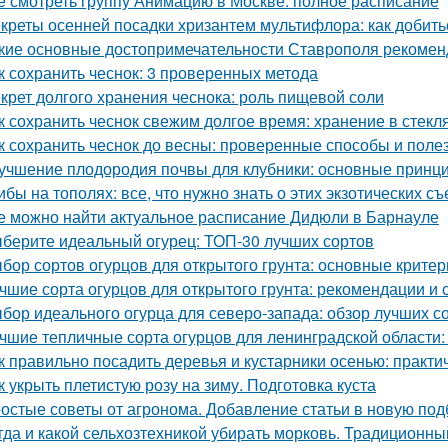
е смотреть группу Анимацию в Москве: полное расписание
креты осенней посадки хризантем мультифлора: как добит
кие основные достопримечательности Ставрополя рекоменд
к сохранить чеснок: 3 проверенных метода
крет долгого хранения чеснока: роль пищевой соли
к сохранить чеснок свежим долгое время: хранение в стекл
к сохранить чеснок до весны: проверенные способы и поле
учшение плодородия почвы для клубники: основные принц
ибы на тополях: все, что нужно знать о этих экзотических с
е можно найти актуальное расписание Дидюли в Барнауле
берите идеальный огурец: ТОП-30 лучших сортов
бор сортов огурцов для открытого грунта: основные критер
чшие сорта огурцов для открытого грунта: рекомендации и 
бор идеального огурца для северо-запада: обзор лучших с
чшие тепличные сорта огурцов для ленинградской области:
к правильно посадить деревья и кустарники осенью: практи
к укрыть плетистую розу на зиму. Подготовка куста
остые советы от агронома. Добавление статьи в новую под
гда и какой сельхозтехникой убирать морковь. Традиционн