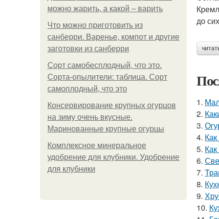
Кремл
можно жарить, а какой – варить
до сих
Что можно приготовить из
санберри. Варенье, компот и другие
заготовки из санберри
читат
Сорт самобесплодный, что это.
Пос
Сорта-опылители: таблица. Сорт
самоплодный, что это
1.
Мал
Консервирование крупных огурцов
2.
Как
на зиму очень вкусные.
3.
Огу
Маринованные крупные огурцы
4.
Как
Комплексное минеральное
5.
Как
удобрение для клубники. Удобрение
6.
Све
для клубники
7.
Тра
8.
Кух
9.
Хру
10.
Ку