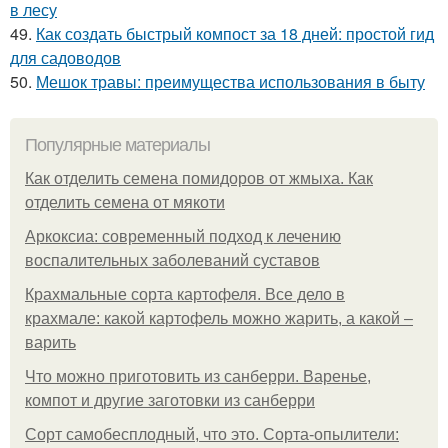
в лесу
49.
Как создать быстрый компост за 18 дней: простой гид
для садоводов
50.
Мешок травы: преимущества использования в быту
Популярные материалы
Как отделить семена помидоров от жмыха. Как
отделить семена от мякоти
Аркоксиа: современный подход к лечению
воспалительных заболеваний суставов
Крахмальные сорта картофеля. Все дело в
крахмале: какой картофель можно жарить, а какой –
варить
Что можно приготовить из санберри. Варенье,
компот и другие заготовки из санберри
Сорт самобесплодный, что это. Сорта-опылители: