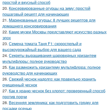
простой и вкусный способ
20.
Консервированные огурцы на зиму: простой
пошаговый рецепт для начинающих
21.
Маринованные огурцы: 8 лучших рецептов для
домашнего консервирования
22.
Какие музеи Москвы представляют искусство разных
эпох
23.
Семена томата Таня F1: скороспелый и
высокоурожайный выбор для вашего сада
24.
Секреты выращивания шаровидных хризантем
мультифлоры: полное руководство
25.
Как размножить хризантему мультифлора: полное
руководство для начинающих
26.
Свежий чеснок надолго: как правильно хранить
очищенный чеснок
27.
Как я храню чеснок без хлопот: проверенный способ
против порчи
28.
Весенняя земляника: как подготовить грядку для
посадки осенью