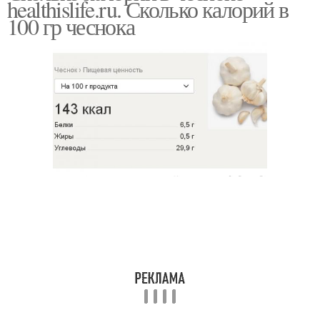
healthislife.ru. Сколько калорий в
соусе
100 гр чеснока
Калории в болгарском
перце