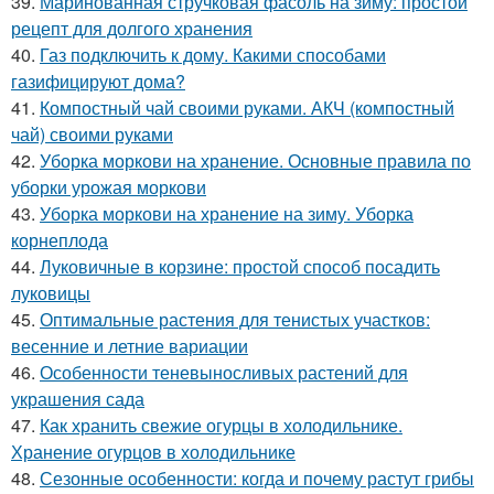
39.
Маринованная стручковая фасоль на зиму: простой
рецепт для долгого хранения
40.
Газ подключить к дому. Какими способами
газифицируют дома?
41.
Компостный чай своими руками. АКЧ (компостный
чай) своими руками
42.
Уборка моркови на хранение. Основные правила по
уборки урожая моркови
43.
Уборка моркови на хранение на зиму. Уборка
корнеплода
44.
Луковичные в корзине: простой способ посадить
луковицы
45.
Оптимальные растения для тенистых участков:
весенние и летние вариации
46.
Особенности теневыносливых растений для
украшения сада
47.
Как хранить свежие огурцы в холодильнике.
Хранение огурцов в холодильнике
48.
Сезонные особенности: когда и почему растут грибы