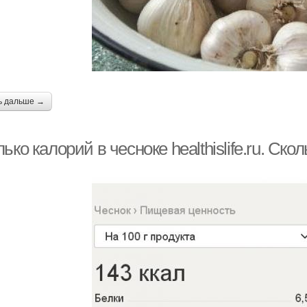
ь дальше →
ько калорий в чесноке healthislife.ru. Ско