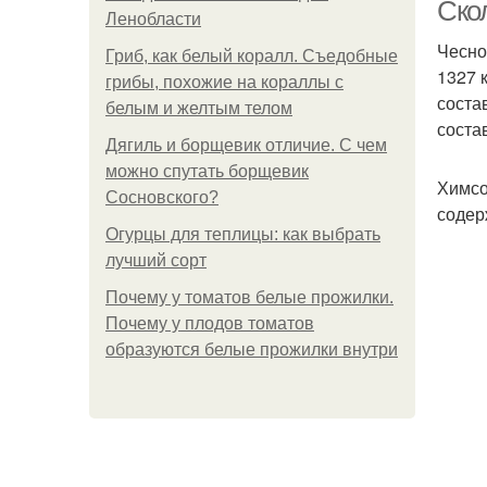
Ско
Ленобласти
Чесно
Гриб, как белый коралл. Съедобные
1327 
грибы, похожие на кораллы с
соста
белым и желтым телом
состав
Дягиль и борщевик отличие. С чем
можно спутать борщевик
Химсо
Сосновского?
содер
Огурцы для теплицы: как выбрать
лучший сорт
Почему у томатов белые прожилки.
Почему у плодов томатов
образуются белые прожилки внутри