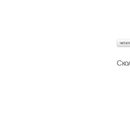
читат
Скол