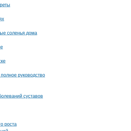
креты
ях
ные соленья дома
се
ске
полное руководство
болеваний суставов
го роста
вной