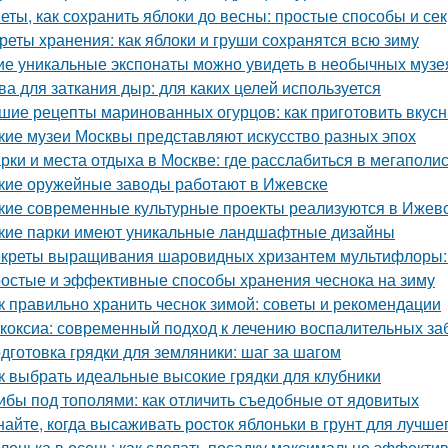
еты, как сохранить яблоки до весны: простые способы и се
реты хранения: как яблоки и груши сохранятся всю зиму
ие уникальные экспонаты можно увидеть в необычных музе
ва для заткания дыр: для каких целей используется
шие рецепты маринованных огурцов: как приготовить вкус
кие музеи Москвы представляют искусство разных эпох
рки и места отдыха в Москве: где расслабиться в мегаполи
кие оружейные заводы работают в Ижевске
кие современные культурные проекты реализуются в Ижев
кие парки имеют уникальные ландшафтные дизайны
креты выращивания шаровидных хризантем мультифлоры: 
остые и эффективные способы хранения чеснока на зиму
к правильно хранить чеснок зимой: советы и рекомендации
коксиа: современный подход к лечению воспалительных за
дготовка грядки для земляники: шаг за шагом
к выбрать идеальные высокие грядки для клубники
ибы под тополями: как отличить съедобные от ядовитых
найте, когда высаживать росток яблоньки в грунт для лучше
лонька в осень: как сделать посадку максимально эффекти