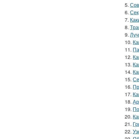
5.
Сов
6.
Сек
7.
Как
8.
Тра
9.
Луч
10.
Ка
11.
Па
12.
Ка
13.
Ка
14.
Ка
15.
Се
16.
Пр
17.
Ка
18.
Ар
19.
По
20.
Ка
21.
Гр
22.
Уз
23.
Яб