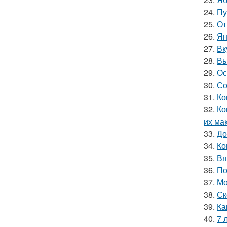
24.
Пу
25.
От
26.
Ян
27.
Вк
28.
Вы
29.
Ос
30.
Со
31.
Ко
32.
Ко
их ма
33.
До
34.
Ко
35.
Вя
36.
По
37.
Мо
38.
Ск
39.
Ка
40.
7 