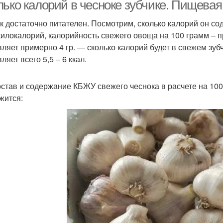
перце
лько калорий в чесноке зубчике. Пищевая
к достаточно питателен. Посмотрим, сколько калорий он с
килокалорий, калорийность свежего овоща на 100 грамм – пр
вляет примерно 4 гр. — сколько калорий будет в свежем зуб
ляет всего 5,5 – 6 ккал.
став и содержание КБЖУ свежего чеснока в расчете на 100 г
жится: