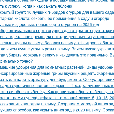
ть к успеху: когда и как сажать яблоню
крытый грунт: 10 лучших гибридов огурцов для вашего сада
тарная кислота: секреты ее применения в саду и огороде
усные и здоровые: новые сорта огурцов на 2025 год
бор оптимального сорта огурцов для открытого грунта: кр
ень - идеальное время для посадки деревьев и кустарнико
леные огурцы на зиму. Засолка на зиму в 1 литровых банка
гда и чем лучше укрыть розы на зиму. Зачем нужно укрывать
гда убирать морковь и свеклу и как делать это правильно. 
ксимально точно?
машние удобрения для комнатных растений. Виды удобрен
нсервированные жареные грибы вкусный рецепт.. Жареные
зать или варить арматуру для фундамента. Об «устаревши
садка луковичных цветов в корзины. Посадка луковичных в
жно ли обрезать берёзу. Как правильно обрезать березу на
олько грамм суперфосфата в 1 столовой ложке. 5, 10, 15, 2
к сохранить виноград на зиму. Сохраняем молодой виногра
лучших способов, как укрыть виноград в 2023 на зиму. Сро