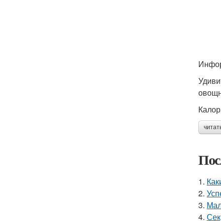
Инфор
Удиви
овощн
Калор
читат
Пос
1.
Как
2.
Усп
3.
Мал
4.
Сек