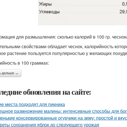
мация для размышления: сколько калорий в 100 гр. чеснока
тельными свойствами обладает чеснок, калорийность которо
ое растение пользуется популярностью у желающих похуде
ийность в 100 граммах:
ь дальше →
ледние обновления на сайте:
ие места подходят для пикника
ешное размножение малины: интенсивные способы для бог
енькие консервированные огурчики на зиму: простой и вку
реты сохранения яблок до следующего урожая