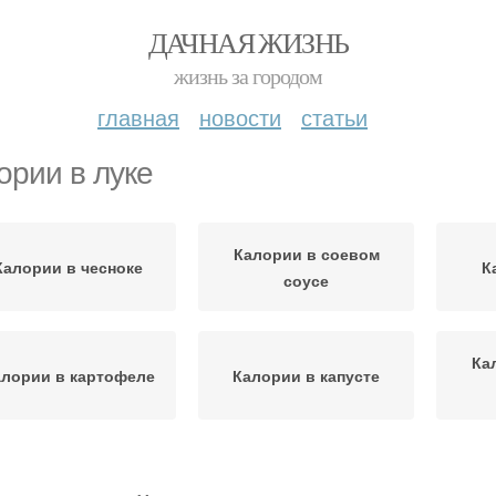
ДАЧНАЯ ЖИЗНЬ
жизнь за городом
главная
новости
статьи
ории в луке
Калории в соевом
Калории в чесноке
К
соусе
Ка
лории в картофеле
Калории в капусте
лории в болгарском