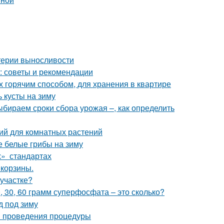
итерии выносливости
в: советы и рекомендации
х горячим способом, для хранения в квартире
 кусты на зиму
Выбираем сроки сбора урожая –, как определить
ий для комнатных растений
 белые грибы на зиму
х» стандартах
 корзины.
 участке?
0, 30, 60 грамм суперфосфата – это сколько?
д под зиму
ки проведения процедуры