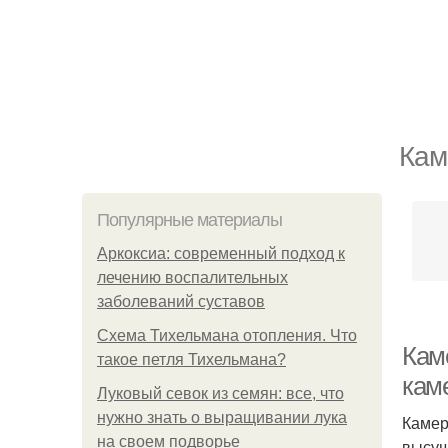
Кам
Популярные материалы
Аркоксиа: современный подход к
лечению воспалительных
заболеваний суставов
Схема Тихельмана отопления. Что
Кам
такое петля Тихельмана?
кам
Луковый севок из семян: все, что
нужно знать о выращивании лука
Камер
на своем подворье
высуш