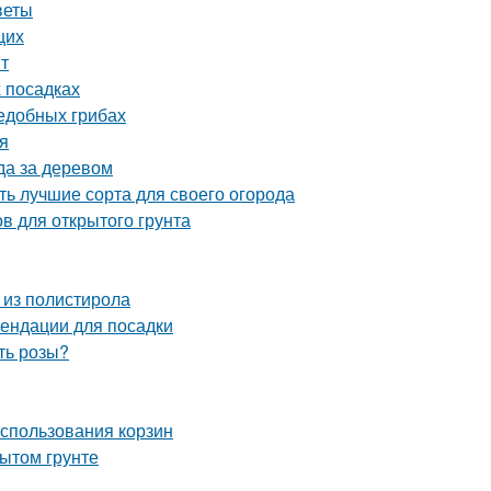
веты
щих
нт
х посадках
ъедобных грибах
ия
да за деревом
ь лучшие сорта для своего огорода
в для открытого грунта
 из полистирола
ендации для посадки
ть розы?
использования корзин
ытом грунте