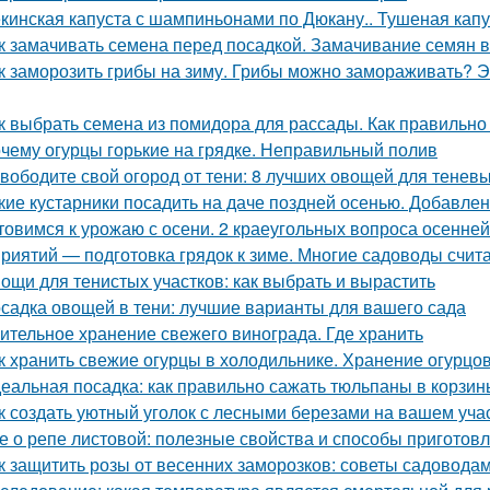
кинская капуста с шампиньонами по Дюкану.. Тушеная капу
к замачивать семена перед посадкой. Замачивание семян 
к заморозить грибы на зиму. Грибы можно замораживать? Э
к выбрать семена из помидора для рассады. Как правильно
чему огурцы горькие на грядке. Неправильный полив
вободите свой огород от тени: 8 лучших овощей для теневы
кие кустарники посадить на даче поздней осенью. Добавлен
товимся к урожаю с осени. 2 краеугольных вопроса осенней
риятий — подготовка грядок к зиме. Многие садоводы счита
ощи для тенистых участков: как выбрать и вырастить
садка овощей в тени: лучшие варианты для вашего сада
ительное хранение свежего винограда. Где хранить
к хранить свежие огурцы в холодильнике. Хранение огурцо
еальная посадка: как правильно сажать тюльпаны в корзин
к создать уютный уголок с лесными березами на вашем уча
е о репе листовой: полезные свойства и способы приготов
к защитить розы от весенних заморозков: советы садовода