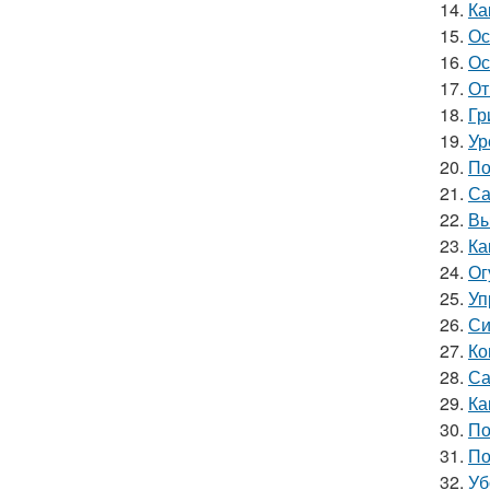
14.
Ка
15.
Ос
16.
Ос
17.
От
18.
Гр
19.
Ур
20.
По
21.
Са
22.
Вы
23.
Ка
24.
Ог
25.
Уп
26.
Си
27.
Ко
28.
Са
29.
Ка
30.
По
31.
По
32.
Уб