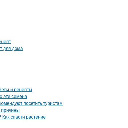
ецепт
т для дома
веты и рецепты
о эти семена
комендуют посетить туристам
е причины
 Как спасти растение