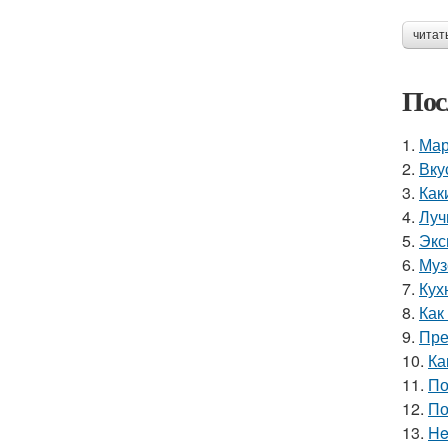
читат
Пос
1.
Мар
2.
Вку
3.
Как
4.
Луч
5.
Экс
6.
Муз
7.
Кух
8.
Как
9.
Пре
10.
Ка
11.
По
12.
По
13.
He