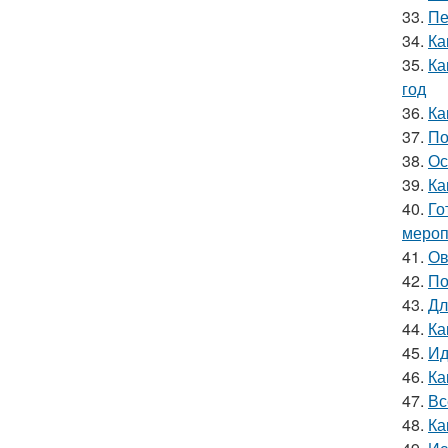
33.
Пе
34.
Ка
35.
Ка
год
36.
Ка
37.
По
38.
Ос
39.
Ка
40.
Го
мероп
41.
Ов
42.
По
43.
Дл
44.
Ка
45.
Ид
46.
Ка
47.
Вс
48.
Ка