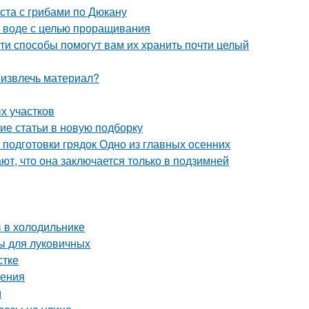
ста с грибами по Дюкану
в воде с целью проращивания
ти способы помогут вам их хранить почти целый
 извлечь материал?
х участков
ие статьи в новую подборку
 подготовки грядок Одно из главных осенних
ют, что она заключается только в подзимней
в в холодильнике
ы для луковичных
стке
ления
м