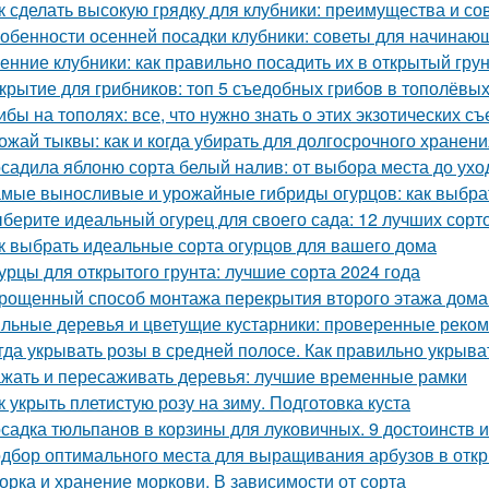
к сделать высокую грядку для клубники: преимущества и со
обенности осенней посадки клубники: советы для начинаю
енние клубники: как правильно посадить их в открытый гру
крытие для грибников: топ 5 съедобных грибов в тополёвы
ибы на тополях: все, что нужно знать о этих экзотических с
ожай тыквы: как и когда убирать для долгосрочного хранен
садила яблоню сорта белый налив: от выбора места до ухо
мые выносливые и урожайные гибриды огурцов: как выбрат
берите идеальный огурец для своего сада: 12 лучших сорто
к выбрать идеальные сорта огурцов для вашего дома
урцы для открытого грунта: лучшие сорта 2024 года
рощенный способ монтажа перекрытия второго этажа дома
льные деревья и цветущие кустарники: проверенные реком
гда укрывать розы в средней полосе. Как правильно укрыва
жать и пересаживать деревья: лучшие временные рамки
к укрыть плетистую розу на зиму. Подготовка куста
садка тюльпанов в корзины для луковичных. 9 достоинств 
дбор оптимального места для выращивания арбузов в откр
орка и хранение моркови. В зависимости от сорта