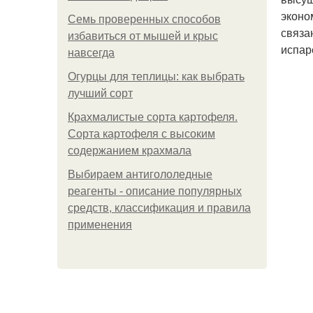
эконо
Семь проверенных способов
связа
избавиться от мышей и крыс
испар
навсегда
Огурцы для теплицы: как выбрать
лучший сорт
Крахмалистые сорта картофеля.
Сорта картофеля с высоким
содержанием крахмала
Выбираем антигололедные
реагенты - описание популярных
средств, классификация и правила
применения