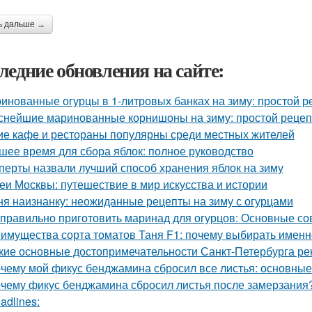
ь дальше →
ледние обновления на сайте:
инованные огурцы в 1-литровых банках на зиму: простой р
снейшие маринованные корнишоны на зиму: простой рецеп
ие кафе и рестораны популярны среди местных жителей
шее время для сбора яблок: полное руководство
перты назвали лучший способ хранения яблок на зиму
еи Москвы: путешествие в мир искусства и истории
ня наизнанку: неожиданные рецепты на зиму с огурцами
 правильно приготовить маринад для огурцов: Основные со
имущества сорта томатов Таня F1: почему выбирать именн
кие основные достопримечательности Санкт-Петербурга ре
чему мой фикус бенджамина сбросил все листья: основны
чему фикус бенджамина сбросил листья после замерзания?
adlines: