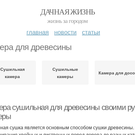
ДАЧНАЯ ЖИЗНЬ
жизнь за городом
главная
новости
статьи
ера для древесины
Сушильная
Сушильные
Камера для досо
камера
камеры
ера сушильная для древесины своими ру
еры
ная сушка является основным способом сушки древесины.
ивания хвойных и лиственных пород дерева до разных кат