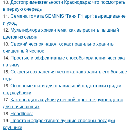
10.
Достопримечательности Краснодара: что посмотреть
в первую очередь
11.
Семена томата SEMINIS 'Таня F1 арт': выращивание
и уход
12.
Мультифлора хризантема: как вырастить пышный
цветок из семян
13.
Свежий чеснок надолго: как правильно хранить
очищенный чеснок
14.
Простые и эффективные способы хранения чеснока
на зиму
15.
Секреты сохранения чеснока: как хранить его больше
года
16.
Основные шаги для правильной подготовки грядки
под клубнику
17.
Как посадить клубнику весной: простое руководство
для начинающих
18.
Headlines:
19.
Просто и эффективно: лучшие способы посадки
клубники