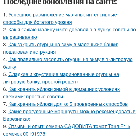
Последние обновления на сайте:
1.
Успешное размножение малины: интенсивные
способы для богатого урожая
2.
Как я сажаю малину и что добавляю в лунку: советы по
выращиванию
3.
Как закрыть огурцы на зиму в маленькие банки:
пошаговая инструкция
4.
Как правильно засолить огурцы на зиму в 1-литровую
банку
5.
Сладкие и хрустящие маринованные огурцы на
литровую банку: простой рецепт
6.
Как хранить яблоки зимой в домашних условиях
свежими: простые советы
7.
Как хранить яблоки долго: 5 проверенных способов
8.
Какие прогулочные маршруты можно рекомендовать в
Березниках
9.
Отзывы и опыт: семена САДОВИТА томат Таня F1 5
семечек 00191978