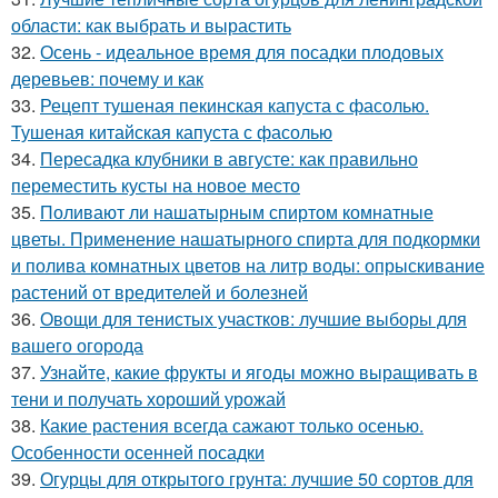
области: как выбрать и вырастить
32.
Осень - идеальное время для посадки плодовых
деревьев: почему и как
33.
Рецепт тушеная пекинская капуста с фасолью.
Тушеная китайская капуста с фасолью
34.
Пересадка клубники в августе: как правильно
переместить кусты на новое место
35.
Поливают ли нашатырным спиртом комнатные
цветы. Применение нашатырного спирта для подкормки
и полива комнатных цветов на литр воды: опрыскивание
растений от вредителей и болезней
36.
Овощи для тенистых участков: лучшие выборы для
вашего огорода
37.
Узнайте, какие фрукты и ягоды можно выращивать в
тени и получать хороший урожай
38.
Какие растения всегда сажают только осенью.
Особенности осенней посадки
39.
Огурцы для открытого грунта: лучшие 50 сортов для