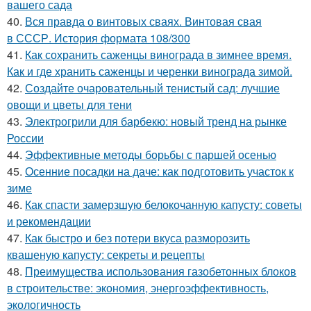
вашего сада
40.
Вся правда о винтовых сваях. Винтовая свая
в СССР. История формата 108/300
41.
Как сохранить саженцы винограда в зимнее время.
Как и где хранить саженцы и черенки винограда зимой.
42.
Создайте очаровательный тенистый сад: лучшие
овощи и цветы для тени
43.
Электрогрили для барбекю: новый тренд на рынке
России
44.
Эффективные методы борьбы с паршей осенью
45.
Осенние посадки на даче: как подготовить участок к
зиме
46.
Как спасти замерзшую белокочанную капусту: советы
и рекомендации
47.
Как быстро и без потери вкуса разморозить
квашеную капусту: секреты и рецепты
48.
Преимущества использования газобетонных блоков
в строительстве: экономия, энергоэффективность,
экологичность