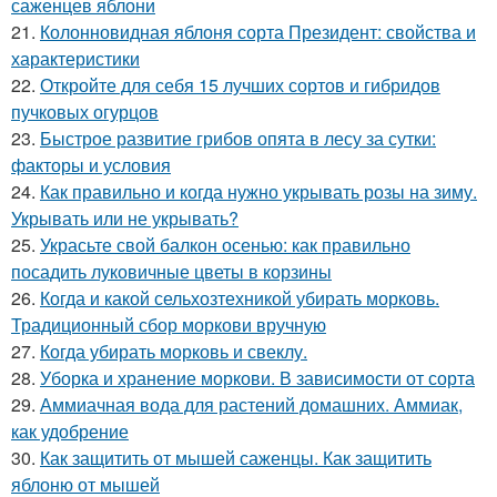
саженцев яблони
21.
Колонновидная яблоня сорта Президент: свойства и
характеристики
22.
Откройте для себя 15 лучших сортов и гибридов
пучковых огурцов
23.
Быстрое развитие грибов опята в лесу за сутки:
факторы и условия
24.
Как правильно и когда нужно укрывать розы на зиму.
Укрывать или не укрывать?
25.
Украсьте свой балкон осенью: как правильно
посадить луковичные цветы в корзины
26.
Когда и какой сельхозтехникой убирать морковь.
Традиционный сбор моркови вручную
27.
Когда убирать морковь и свеклу.
28.
Уборка и хранение моркови. В зависимости от сорта
29.
Аммиачная вода для растений домашних. Аммиак,
как удобрение
30.
Как защитить от мышей саженцы. Как защитить
яблоню от мышей