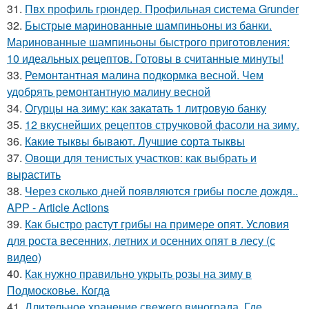
31.
Пвх профиль грюндер. Профильная система Grunder
32.
Быстрые маринованные шампиньоны из банки.
Маринованные шампиньоны быстрого приготовления:
10 идеальных рецептов. Готовы в считанные минуты!
33.
Ремонтантная малина подкормка весной. Чем
удобрять ремонтантную малину весной
34.
Огурцы на зиму: как закатать 1 литровую банку
35.
12 вкуснейших рецептов стручковой фасоли на зиму.
36.
Какие тыквы бывают. Лучшие сорта тыквы
37.
Овощи для тенистых участков: как выбрать и
вырастить
38.
Через сколько дней появляются грибы после дождя..
APP - Article Actions
39.
Как быстро растут грибы на примере опят. Условия
для роста весенних, летних и осенних опят в лесу (с
видео)
40.
Как нужно правильно укрыть розы на зиму в
Подмосковье. Когда
41.
Длительное хранение свежего винограда. Где