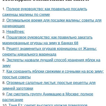
1.
Полное руководство: как правильно посадить
саженцы малины по схеме
2.
Оптимальное время для посадки малины: советы для
начинающих
3.
Headlines:
4.
Пошаговое руководство: как правильно закатать
маринованные огурцы на зиму в банках 68
5.
Рецепт знаменитых огурцов корнишоны от Жанны:
секреты идеального маринада
6.
Эксперты назвали лучший способ хранения яблок на
зиму
7.
Как сохранить яблоки свежими и сочными на всю зиму:
простые советы
8.
Огромные салатные листья: простые рецепты для
зимней заготовки
9.
Где смотреть группу Анимацию в Москве: полное
расписание
10.
Таня F1: секрет высокого урожая помидоров