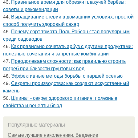
43.
Правильное время для обрезки плакучей берёзы:
советы и рекомендации
44.
Выращивание стевии в домашних условиях: простой
способ получить здоровый сахар
45.
Почему сорт томата Поль Робсон стал популярным
среди садоводов
46.
Как правильно сочетать арбуз с другими продуктами:
полезные сочетания и запретные комбинации
47.
Преодолеваем сложности: как правильно строить
погреб при близости грунтовых вод
48.
Эффективные методы борьбы с паршей осенью
49.
Секреты производства: как создают искусственный
камень
50.
Шпинат - секрет здорового питания: полезные
свойства и рецепты блюд
Популярные материалы
Самые лучшие наколенники. Введение