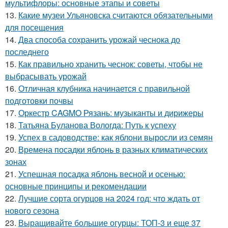
мультифлоры: основные этапы и советы
13.
Какие музеи Ульяновска считаются обязательными
для посещения
14.
Два способа сохранить урожай чеснока до
последнего
15.
Как правильно хранить чеснок: советы, чтобы не
выбрасывать урожай
16.
Отличная клубника начинается с правильной
подготовки почвы
17.
Оркестр CAGMO Рязань: музыканты и дирижеры
18.
Татьяна Буланова Вологда: Путь к успеху
19.
Успех в садоводстве: как яблони выросли из семян
20.
Времена посадки яблонь в разных климатических
зонах
21.
Успешная посадка яблонь весной и осенью:
основные принципы и рекомендации
22.
Лучшие сорта огурцов на 2024 год: что ждать от
нового сезона
23.
Выращивайте большие огурцы: ТОП-3 и еще 37