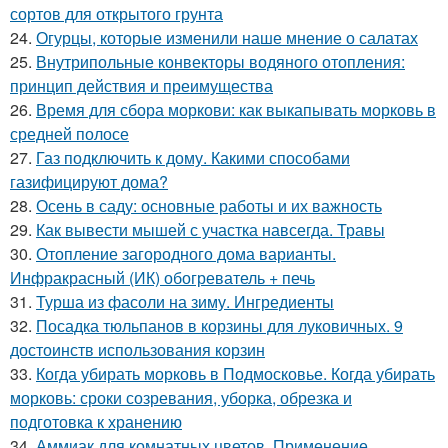
сортов для открытого грунта
24.
Огурцы, которые изменили наше мнение о салатах
25.
Внутрипольные конвекторы водяного отопления:
принцип действия и преимущества
26.
Время для сбора моркови: как выкапывать морковь в
средней полосе
27.
Газ подключить к дому. Какими способами
газифицируют дома?
28.
Осень в саду: основные работы и их важность
29.
Как вывести мышей с участка навсегда. Травы
30.
Отопление загородного дома варианты.
Инфракрасный (ИК) обогреватель + печь
31.
Турша из фасоли на зиму. Ингредиенты
32.
Посадка тюльпанов в корзины для луковичных. 9
достоинств использования корзин
33.
Когда убирать морковь в Подмосковье. Когда убирать
морковь: сроки созревания, уборка, обрезка и
подготовка к хранению
34.
Аммиак для комнатных цветов. Применение