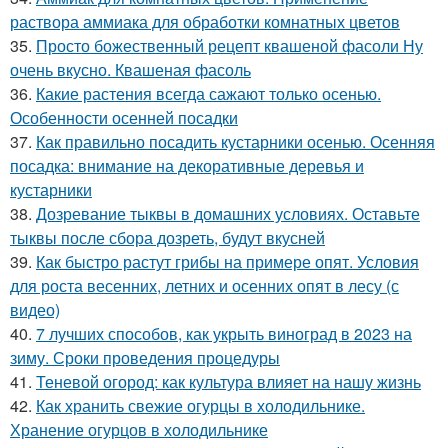
раствора аммиака для обработки комнатных цветов
35.
Просто божественный рецепт квашеной фасоли Ну
очень вкусно. Квашеная фасоль
36.
Какие растения всегда сажают только осенью.
Особенности осенней посадки
37.
Как правильно посадить кустарники осенью. Осенняя
посадка: внимание на декоративные деревья и
кустарники
38.
Дозревание тыквы в домашних условиях. Оставьте
тыквы после сбора дозреть, будут вкусней
39.
Как быстро растут грибы на примере опят. Условия
для роста весенних, летних и осенних опят в лесу (с
видео)
40.
7 лучших способов, как укрыть виноград в 2023 на
зиму. Сроки проведения процедуры
41.
Теневой огород: как культура влияет на нашу жизнь
42.
Как хранить свежие огурцы в холодильнике.
Хранение огурцов в холодильнике