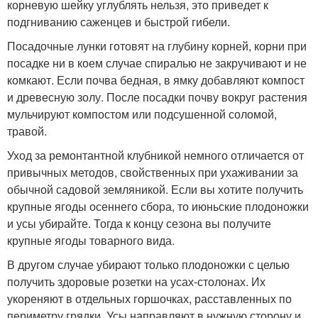
корневую шейку углублять нельзя, это приведет к
подгниванию саженцев и быстрой гибели.
Посадочные лунки готовят на глубину корней, корни при
посадке ни в коем случае спиралью не закручивают и не
комкают. Если почва бедная, в ямку добавляют компост
и древесную золу. После посадки почву вокруг растения
мульчируют компостом или подсушенной соломой,
травой.
Уход за ремонтантной клубникой немного отличается от
привычных методов, свойственных при ухаживании за
обычной садовой земляникой. Если вы хотите получить
крупные ягоды осеннего сбора, то июньские плодоножки
и усы убирайте. Тогда к концу сезона вы получите
крупные ягоды товарного вида.
В другом случае убирают только плодоножки с целью
получить здоровые розетки на усах-столонах. Их
укореняют в отдельных горшочках, расставленных по
периметру грядки. Усы направляют в нужную сторону и