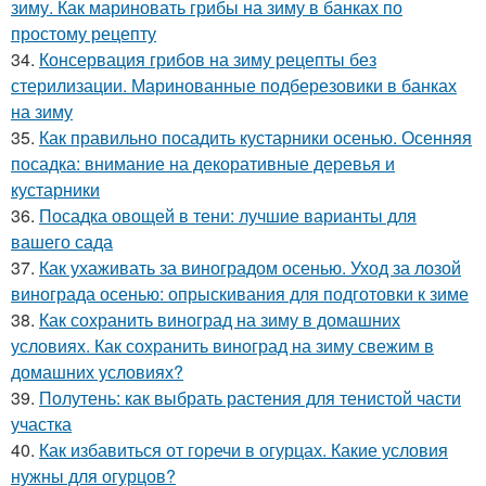
зиму. Как мариновать грибы на зиму в банках по
простому рецепту
34.
Консервация грибов на зиму рецепты без
стерилизации. Маринованные подберезовики в банках
на зиму
35.
Как правильно посадить кустарники осенью. Осенняя
посадка: внимание на декоративные деревья и
кустарники
36.
Посадка овощей в тени: лучшие варианты для
вашего сада
37.
Как ухаживать за виноградом осенью. Уход за лозой
винограда осенью: опрыскивания для подготовки к зиме
38.
Как сохранить виноград на зиму в домашних
условиях. Как сохранить виноград на зиму свежим в
домашних условиях?
39.
Полутень: как выбрать растения для тенистой части
участка
40.
Как избавиться от горечи в огурцах. Какие условия
нужны для огурцов?