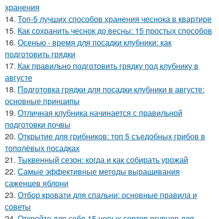
хранения
14.
Топ-5 лучших способов хранения чеснока в квартире
15.
Как сохранить чеснок до весны: 15 простых способов
16.
Осенью - время для посадки клубники: как
подготовить грядки
17.
Как правильно подготовить грядку под клубнику в
августе
18.
Подготовка грядки для посадки клубники в августе:
основные принципы
19.
Отличная клубника начинается с правильной
подготовки почвы
20.
Открытие для грибников: топ 5 съедобных грибов в
тополёвых посадках
21.
Тыквенный сезон: когда и как собирать урожай
22.
Самые эффективные методы выращивания
саженцев яблони
23.
Отбор кровати для спальни: основные правила и
советы
24.
Откройте для себя 15 новых сортов огурцов для