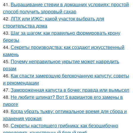
41.
Выращивание стевии в домашних условиях: простой
способ получить здоровый сахар
42.
ЛПХ или ИЖС: какой участок выбрать для
строительства дома
43.
Шаг за шагом: как правильно формировать крону
березы
44.
Секреты производства: как создают искусственный
камень
45.
Почему неправильное укрытие может навредить
розам
46.
Как спасти замерзшую белокочанную капусту: советы
и рекомендации
47.
Замороженная капуста в бочке: правда или вымысел
48.
Не любите шпинат? Вот 5 вариантов его замены в
пироге
49.
Когда убрать тыкву: оптимальное время для сбора и
хранения урожая
50.
Секреты настоящего грибника: как безошибочно
определить качественный белый гриб