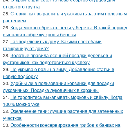
открытого грунта
25.
Стевия: как вырастить и ухаживать за этим полезным
растением
26.
Когда можно обрезать ветки у березы. В какой период
выполнять обрезку кроны березы
27.
Газ подключить к дому. Какими способами
газифицируют дома?
28.
Золотые правила осенней посадки деревьев и
кустарников: как подготовиться к успеху
29.
Не укрываю розы на зиму. Добавление статьи в
новую подборку
30.
Удобны ли в пользовании корзинки для посадки
луковичных. Посадка луковичных в корзины
31.
Не торопитесь выкапывать морковь и свёклу. Когда
100% можно уже
32.
Озеленение тени: лучшие растения для затененных
участков
33.
Особенности консервирования грибов в банках на