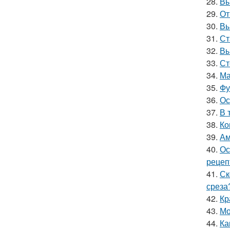
28.
Вы
29.
От
30.
Вы
31.
Ст
32.
Вы
33.
Ст
34.
Ма
35.
Фу
36.
Ос
37.
В 
38.
Ко
39.
Ам
40.
Ос
рецеп
41.
Ск
среза
42.
Кр
43.
Мо
44.
Ка