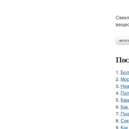
Свекл
вещес
читат
Пос
1.
Бол
2.
Мор
3.
Hea
4.
Пол
5.
Как
6.
Как
7.
Про
8.
Сек
9.
Как