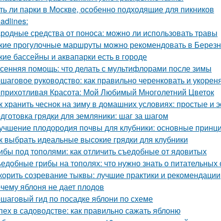
ть ли парки в Москве, особенно подходящие для пикников
adlines:
родные средства от поноса: можно ли использовать травы
кие прогулочные маршруты можно рекомендовать в Березн
кие бассейны и аквапарки есть в городе
сенняя помощь: что делать с мультифлорами после зимы
шаговое руководство: как правильно черенковать и укорен
прихотливая Красота: Мой Любимый Многолетний Цветок
к хранить чеснок на зиму в домашних условиях: простые и
дготовка грядки для земляники: шаг за шагом
учшение плодородия почвы для клубники: основные принц
к выбрать идеальные высокие грядки для клубники
ибы под тополями: как отличить съедобные от ядовитых
едобные грибы на тополях: что нужно знать о питательных 
корить созревание тыквы: лучшие практики и рекомендации
чему яблоня не дает плодов
шаговый гид по посадке яблони по схеме
пех в садоводстве: как правильно сажать яблоню