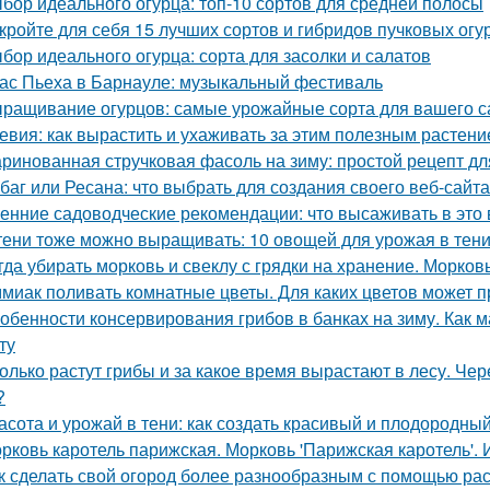
бор идеального огурца: топ-10 сортов для средней полосы
кройте для себя 15 лучших сортов и гибридов пучковых огу
бор идеального огурца: сорта для засолки и салатов
ас Пьеха в Барнауле: музыкальный фестиваль
ращивание огурцов: самые урожайные сорта для вашего с
евия: как вырастить и ухаживать за этим полезным растен
ринованная стручковая фасоль на зиму: простой рецепт дл
баг или Ресана: что выбрать для создания своего веб-сайта
енние садоводческие рекомендации: что высаживать в это 
тени тоже можно выращивать: 10 овощей для урожая в тен
гда убирать морковь и свеклу с грядки на хранение. Морков
миак поливать комнатные цветы. Для каких цветов может п
обенности консервирования грибов в банках на зиму. Как м
ту
олько растут грибы и за какое время вырастают в лесу. Че
?
асота и урожай в тени: как создать красивый и плодородны
рковь каротель парижская. Морковь 'Парижская каротель'. 
к сделать свой огород более разнообразным с помощью раст