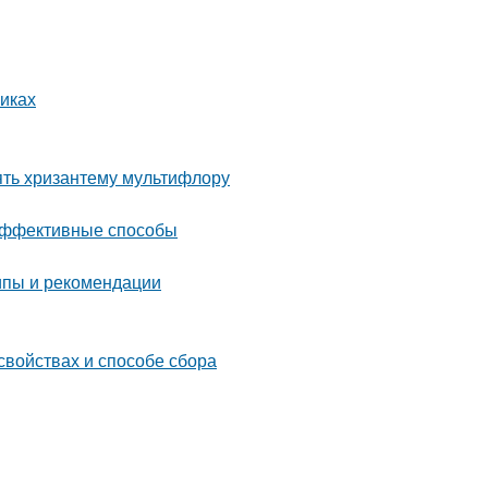
иках
ять хризантему мультифлору
 эффективные способы
ипы и рекомендации
свойствах и способе сбора