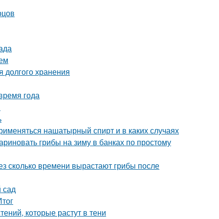
рцов
ада
ием
я долгого хранения
время года
и
ь
рименяться нашатырный спирт и в каких случаях
ариновать грибы на зиму в банках по простому
рез сколько времени вырастают грибы после
й сад
Итог
ений, которые растут в тени