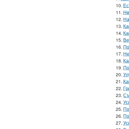
10.
Ес
11.
He
12.
На
13.
Ка
14.
Ка
15.
Ве
16.
По
17.
Не
18.
Ка
19.
По
20.
Ул
21.
Ка
22.
Гр
23.
Съ
24.
Ус
25.
По
26.
По
27.
Ус