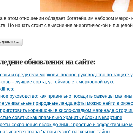
а в этом отношении обладает богатейшим набором макро- и
тв. Но начать стоит с выяснения энергетической и пищевой
ь дальше →
ледние обновления на сайте:
езни и вредители моркови: полное руководство по защите 
ковь – лучшие сорта, устойчивые к морковной мухе
dlines:
ное руководство: как правильно посадить саженцы малины
ие уникальные природные ландшафты можно найти в окрес
 приготовить корнишоны в кисло-сладком маринаде с горчи
стые советы: как правильно хранить яблоки в квартире
реты сохранения яблок до зимы: простые и эффективные 
 называется трава 'заткни гузно': раскрытие тайны