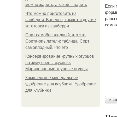
можно жарить, а какой – варить
Если 
формы
Что можно приготовить из
раны 
санберри. Варенье, компот и другие
самог
заготовки из санберри
Сорт самобесплодный, что это.
Сорта-опылители: таблица. Сорт
самоплодный, что это
Консервирование крупных огурцов
на зиму очень вкусные.
Маринованные крупные огурцы
Комплексное минеральное
удобрение для клубники. Удобрение
для клубники
читат
Пос