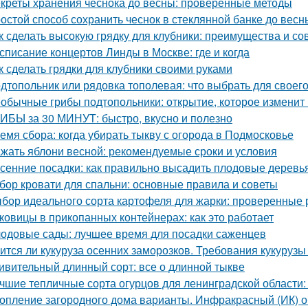
креты хранения чеснока до весны: проверенные методы
остой способ сохранить чеснок в стеклянной банке до весн
к сделать высокую грядку для клубники: преимущества и со
списание концертов Линды в Москве: где и когда
к сделать грядки для клубники своими руками
дтопольник или рядовка тополевая: что выбрать для своего
обычные грибы подтопольники: открытие, которое изменит
ИБЫ за 30 МИНУТ: быстро, вкусно и полезно
емя сбора: когда убирать тыкву с огорода в Подмосковье
жать яблони весной: рекомендуемые сроки и условия
сенние посадки: как правильно высадить плодовые деревь
бор кровати для спальни: основные правила и советы
бор идеального сорта картофеля для жарки: проверенные 
ковицы в прикопанных контейнерах: как это работает
одовые сады: лучшее время для посадки саженцев
ится ли кукуруза осенних заморозков. Требования кукурузы
ивительный длинный сорт: все о длинной тыкве
чшие тепличные сорта огурцов для ленинградской области:
опление загородного дома варианты. Инфракрасный (ИК) о