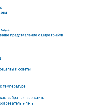
ы
веты
 сада
 ваше представление о мире грибов
я
рецепты и советы
 к температуре
 как выбрать и вырастить
богреватель + печь