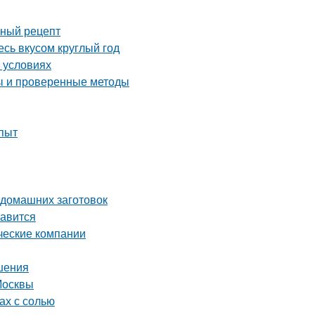
сный рецепт
сь вкусом круглый год
 условиях
ты и проверенные методы
опыт
 домашних заготовок
равится
ческие компании
шения
Москвы
ах с солью