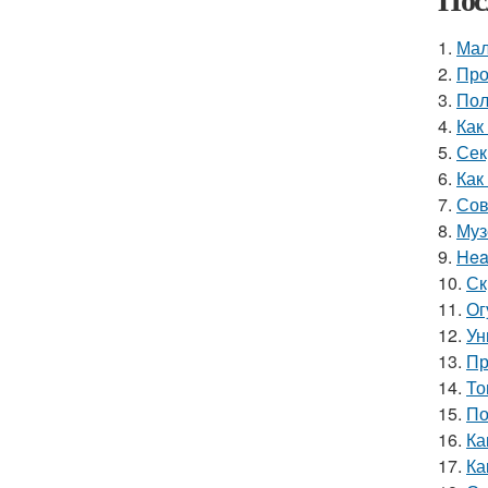
1.
Мал
2.
Про
3.
Пол
4.
Как
5.
Сек
6.
Как
7.
Сов
8.
Муз
9.
Hea
10.
Ск
11.
Ог
12.
Ун
13.
Пр
14.
То
15.
По
16.
Ка
17.
Ка