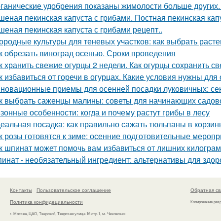
ганические удобрения показаны жимолости больше других.
шеная пекинская капуста с грибами. Постная пекинская кап
шеная пекинская капуста с грибами рецепт..
ородные культуры для теневых участков: как выбрать расте
к обрезать виноград осенью. Сроки проведения
к хранить свежие огурцы 2 недели. Как огурцы сохранить с
к избавиться от горечи в огурцах. Какие условия нужны для
новационные приемы для осенней посадки луковичных: се
к выбрать саженцы малины: советы для начинающих садов
зонные особенности: когда и почему растут грибы в лесу
еальная посадка: как правильно сажать тюльпаны в корзин
к розы готовятся к зиме: осенние подготовительные мероп
к шпинат может помочь вам избавиться от лишних килогра
инат - необязательный ингредиент: альтернативы для здор
Контакты
Пользовательское соглашение
Обратная св
Политика конфидециальности
Копирование раз
г. Москва, ЦАО, Тверской, Тверская улица 16 стр.1, м. Чеховская