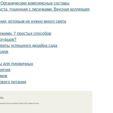
 Органические комплексные составы
уста, тушенная с лисичками. Вкусная коллекция
ния, которым не нужно много света
вежими. 7 простых способов
 огурцов?
креты успешного дизайна сада
одов
ы для луковичных
риятия
ммов
ового питания
язь
решено при указании обратной гиперссылки.