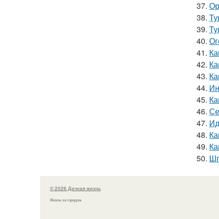
37.
Ор
38.
Ту
39.
Ту
40.
Ог
41.
Ка
42.
Ка
43.
Ка
44.
Ин
45.
Ка
46.
Се
47.
Ид
48.
Ка
49.
Ка
50.
Шп
© 2026 Дачная жизнь
Жизнь за городом