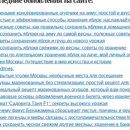
енькие консервированные огурчики на зиму: простой и вку
стые и эффективные способы хранения яблок: наслаждайте
езные советы: как правильно сохранить яблоки в домашних
 сохранить яблоки на зиму до самой весны: полезные сове
реты сохранения яблок и груш до нового урожая
 сохранить яблоки свежими до весны: советы по хранению
еты по длительному хранению яблок на даче: мой личный 
еи Москвы: путешествие в мир искусства и истории
dlines:
рытые уголки Москвы: необычные места для посещения
урцы маринованные без стерилизации: простой рецепт для
икальный рецепт маринованных огурцов, который вам пон
авовые основы оформления военного билета через юриди
мат 'Садовита Таня F1': секреты высокого урожая
чему фикус Бенджамина сбрасывает листья: причины и ре
кие легенды и мифы связаны с достопримечательностями 
к сохранить чеснок свежим долгие месяцы: хранение в банк