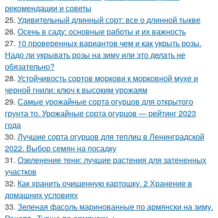
рекомендации и советы
25.
Удивительный длинный сорт: все о длинной тыкве
26.
Осень в саду: основные работы и их важность
27.
10 проверенных вариантов чем и как укрыть розы.
Надо ли укрывать розы на зиму или это делать не
обязательно?
28.
Устойчивость сортов моркови к морковной мухе и
черной гнили: ключ к высоким урожаям
29.
Самые урожайные сорта огурцов для открытого
грунта то. Урожайные сорта огурцов — рейтинг 2023
года
30.
Лучшие сорта огурцов для теплиц в Ленинградской
2022. Выбор семян на посадку
31.
Озеленение тени: лучшие растения для затененных
участков
32.
Как хранить очищенную картошку. 2 Хранение в
домашних условиях
33.
Зеленая фасоль маринованные по армянски на зиму.