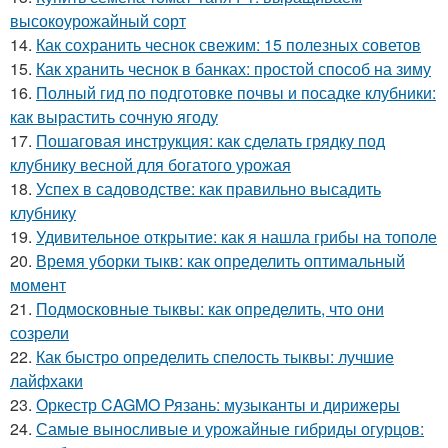
высокоурожайный сорт
14.
Как сохранить чеснок свежим: 15 полезных советов
15.
Как хранить чеснок в банках: простой способ на зиму
16.
Полный гид по подготовке почвы и посадке клубники:
как вырастить сочную ягоду
17.
Пошаговая инструкция: как сделать грядку под
клубнику весной для богатого урожая
18.
Успех в садоводстве: как правильно высадить
клубнику
19.
Удивительное открытие: как я нашла грибы на тополе
20.
Время уборки тыкв: как определить оптимальный
момент
21.
Подмосковные тыквы: как определить, что они
созрели
22.
Как быстро определить спелость тыквы: лучшие
лайфхаки
23.
Оркестр CAGMO Рязань: музыканты и дирижеры
24.
Самые выносливые и урожайные гибриды огурцов: