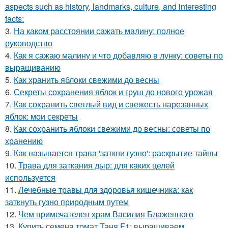
aspects such as history, landmarks, culture, and interesting
facts:
3.
На каком расстоянии сажать малину: полное
руководство
4.
Как я сажаю малину и что добавляю в лунку: советы по
выращиванию
5.
Как хранить яблоки свежими до весны
6.
Секреты сохранения яблок и груш до нового урожая
7.
Как сохранить светлый вид и свежесть нарезанных
яблок: мои секреты
8.
Как сохранить яблоки свежими до весны: советы по
хранению
9.
Как называется трава 'заткни гузно': раскрытие тайны
10.
Трава для заткания дыр: для каких целей
используется
11.
Лечебные травы для здоровья кишечника: как
заткнуть гузно природным путем
12.
Чем примечателен храм Василия Блаженного
13.
Купить семена томат Таня F1: выращиваем