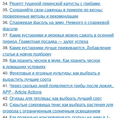
34.
Рецепт тушеной пекинской капусты с грибами.
35.
Сохраняйте свои саженцы в прикопе до весны:
проверенные методы и рекомендации
36.
Спаржевая фасоль на зиму. Немного о спаржевой
фасоли
37.
Какие кустарники и деревья можно сажать в осенний
период. Грамотная посадка — залог успеха
38.
Какие кустарники лучше приживаются. Добавление
статьи в новую подборку
39.
Как хранить чеснок в муке. Как хранить чеснок
в домашних условиях
40.
Фруктовые и ягодные культуры: как выбрать и
вырастить лучшие сорта
41.
Через сколько дней появляются грибы после дождя..
APP - Article Actions
42.
Огурцы для теплицы: как выбрать лучший сорт
43.
Скрытые сокровища тени: как выбрать растения для
огорода с ограниченным солнечным освещением
44.
Как правильно консервировать огурцы на зиму в 1-