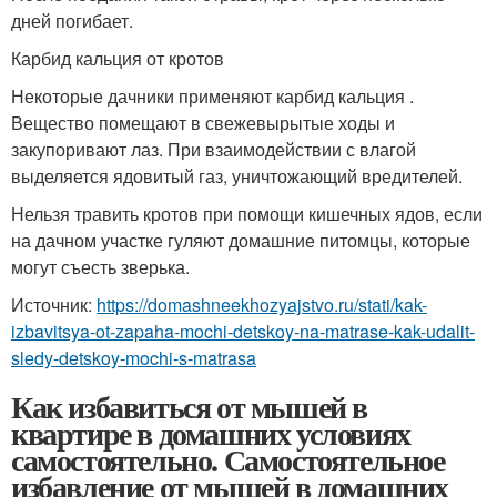
дней погибает.
Карбид кальция от кротов
Некоторые дачники применяют карбид кальция .
Вещество помещают в свежевырытые ходы и
закупоривают лаз. При взаимодействии с влагой
выделяется ядовитый газ, уничтожающий вредителей.
Нельзя травить кротов при помощи кишечных ядов, если
на дачном участке гуляют домашние питомцы, которые
могут съесть зверька.
Источник:
https://domashneekhozyajstvo.ru/stati/kak-
izbavitsya-ot-zapaha-mochi-detskoy-na-matrase-kak-udalit-
sledy-detskoy-mochi-s-matrasa
Как избавиться от мышей в
квартире в домашних условиях
самостоятельно. Самостоятельное
избавление от мышей в домашних