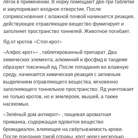
лёгок в применении. В норку помещают две-три таблетки
и закупоривают входное отверстие. После
соприкосновения с влажной почвой начинается реакция,
действующее отравляющее вещество фумигирует и
заполняет пространство тоннелей. Животное погибает.
Яд от кротов «Стоп-крот»
«Алфос-крот+» , таблетированный препарат. Два
химических элемента, алюминий и фосфид в тандеме
образуют токсичный яд. После попадания во влажную
среду, начинается химическая реакция с активным
выделением отравляющего вещества, мгновенно
заполняющего тоннельное пространство. Яд уничтожает
не только кротов, но и землероек, мышей, а также
насекомых.
«Зелёный дом антикрот» , пищевая ароматная
приманка, содержащая ядовитое вещество
бромадиалон, влияющее на свёртываемость крови.
После поедания такой отравы, крот через несколько