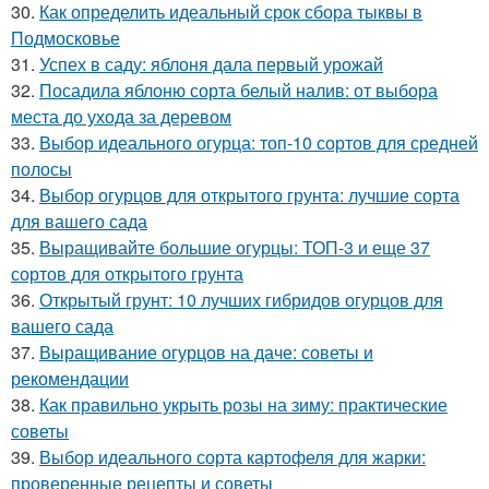
30.
Как определить идеальный срок сбора тыквы в
Подмосковье
31.
Успех в саду: яблоня дала первый урожай
32.
Посадила яблоню сорта белый налив: от выбора
места до ухода за деревом
33.
Выбор идеального огурца: топ-10 сортов для средней
полосы
34.
Выбор огурцов для открытого грунта: лучшие сорта
для вашего сада
35.
Выращивайте большие огурцы: ТОП-3 и еще 37
сортов для открытого грунта
36.
Открытый грунт: 10 лучших гибридов огурцов для
вашего сада
37.
Выращивание огурцов на даче: советы и
рекомендации
38.
Как правильно укрыть розы на зиму: практические
советы
39.
Выбор идеального сорта картофеля для жарки:
проверенные рецепты и советы