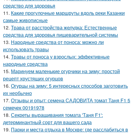
средство для здоровья
11.
Какие прогулочные маршруты вдоль реки Казанки
самые живописные
12.
Трава от расстройства желудка: Естественные
средства для здоровья пищеварительной системы
13.
Народные средства от поноса: можно ли
использовать травы
14.
Травы от поноса у взрослых: эффективные
народные средства
15.
Маринуем маленькие огурчики на зиму: простой
рецепт хрустящих огурцов
16.
Огурцы на зиму: 5 интересных способов заготовить
их необычно
17.
Отзывы и опыт: семена САДОВИТА томат Таня F1 5
семечек 00191978
18.
Секреты выращивания томата 'Таня F1':
детерминантный сорт для вашего сада
19.
Парки и места отдыха в Москве: где расслабиться в