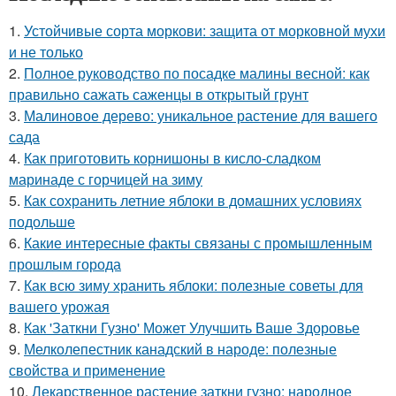
1.
Устойчивые сорта моркови: защита от морковной мухи
и не только
2.
Полное руководство по посадке малины весной: как
правильно сажать саженцы в открытый грунт
3.
Малиновое дерево: уникальное растение для вашего
сада
4.
Как приготовить корнишоны в кисло-сладком
маринаде с горчицей на зиму
5.
Как сохранить летние яблоки в домашних условиях
подольше
6.
Какие интересные факты связаны с промышленным
прошлым города
7.
Как всю зиму хранить яблоки: полезные советы для
вашего урожая
8.
Как 'Заткни Гузно' Может Улучшить Ваше Здоровье
9.
Мелколепестник канадский в народе: полезные
свойства и применение
10.
Лекарственное растение заткни гузно: народное