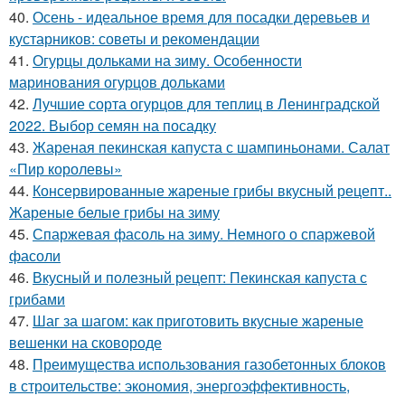
40.
Осень - идеальное время для посадки деревьев и
кустарников: советы и рекомендации
41.
Огурцы дольками на зиму. Особенности
маринования огурцов дольками
42.
Лучшие сорта огурцов для теплиц в Ленинградской
2022. Выбор семян на посадку
43.
Жареная пекинская капуста с шампиньонами. Салат
«Пир королевы»
44.
Консервированные жареные грибы вкусный рецепт..
Жареные белые грибы на зиму
45.
Спаржевая фасоль на зиму. Немного о спаржевой
фасоли
46.
Вкусный и полезный рецепт: Пекинская капуста с
грибами
47.
Шаг за шагом: как приготовить вкусные жареные
вешенки на сковороде
48.
Преимущества использования газобетонных блоков
в строительстве: экономия, энергоэффективность,