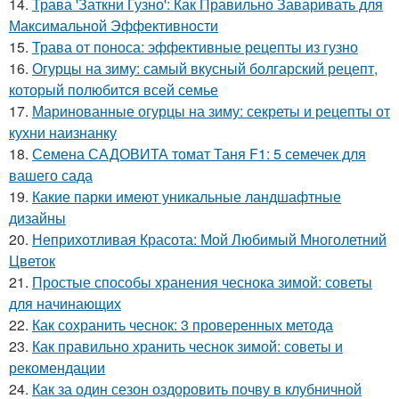
14.
Трава 'Заткни Гузно': Как Правильно Заваривать для
Максимальной Эффективности
15.
Трава от поноса: эффективные рецепты из гузно
16.
Огурцы на зиму: самый вкусный болгарский рецепт,
который полюбится всей семье
17.
Маринованные огурцы на зиму: секреты и рецепты от
кухни наизнанку
18.
Семена САДОВИТА томат Таня F1: 5 семечек для
вашего сада
19.
Какие парки имеют уникальные ландшафтные
дизайны
20.
Неприхотливая Красота: Мой Любимый Многолетний
Цветок
21.
Простые способы хранения чеснока зимой: советы
для начинающих
22.
Как сохранить чеснок: 3 проверенных метода
23.
Как правильно хранить чеснок зимой: советы и
рекомендации
24.
Как за один сезон оздоровить почву в клубничной