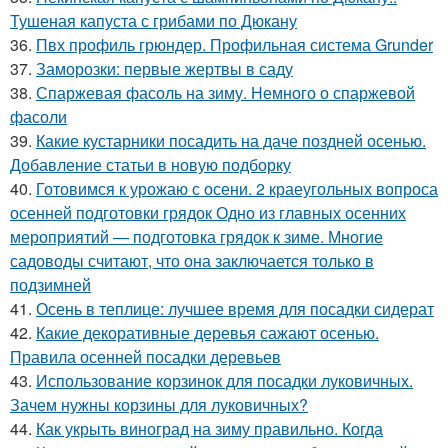
Тушеная капуста с грибами по Дюкану
36.
Пвх профиль грюндер. Профильная система Grunder
37.
Заморозки: первые жертвы в саду
38.
Спаржевая фасоль на зиму. Немного о спаржевой
фасоли
39.
Какие кустарники посадить на даче поздней осенью.
Добавление статьи в новую подборку
40.
Готовимся к урожаю с осени. 2 краеугольных вопроса
осенней подготовки грядок Одно из главных осенних
мероприятий — подготовка грядок к зиме. Многие
садоводы считают, что она заключается только в
подзимней
41.
Осень в теплице: лучшее время для посадки сидерат
42.
Какие декоративные деревья сажают осенью.
Правила осенней посадки деревьев
43.
Использование корзинок для посадки луковичных.
Зачем нужны корзины для луковичных?
44.
Как укрыть виноград на зиму правильно. Когда