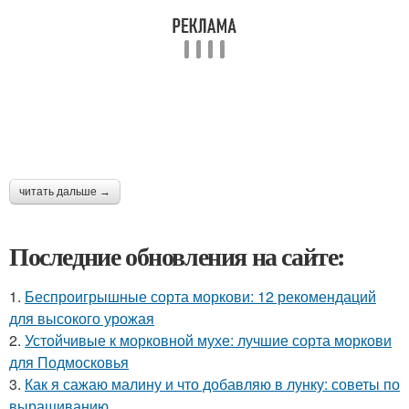
читать дальше →
Последние обновления на сайте:
1.
Беспроигрышные сорта моркови: 12 рекомендаций
для высокого урожая
2.
Устойчивые к морковной мухе: лучшие сорта моркови
для Подмосковья
3.
Как я сажаю малину и что добавляю в лунку: советы по
выращиванию