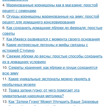
4.
Маринованные корнишоны как в магазине: простой
рецепт с семенами
5.
Огурцы корнишоны маринованные на зиму: простой
рецепт для домашнего консервирования
6.
Как сохранить домашние яблоки до февраля: простые
советы
7.
Как Ижевск развивался с момента своего основания
8.
Какие интересные легенды и мифы связаны с
историей Ступино
9.
Свежие яблоки до весны: простые способы сохранить
их в домашних условиях
10.
Секреты хранения: как яблоки и груши сохранятся
всю зиму
11.
Какие уникальные экспонаты можно увидеть в
необычных музеях
12.
Трава заткни гузно: от чего помогает эта
удивительная народная методика?
13.
Как 'Заткни Гузно' Может Улучшить Ваше Здоровье