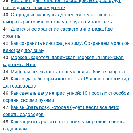
39.
Растения для тени: топ 10 овощей, которые будут
расти даже в тёмном уголке
40.
Огородные культуры для теневых участков: как
выбрать растения, которым не нужно много света
41.
Длительное хранение свежего винограда. Где
хранить
42.
Как сохранить виноград на зиму. Сохраняем молодой
виноград под зиму
43.
Морковь каротель парижская. Морковь 'Парижская
каротель'. Итог
44.
Миф или реальность: почему редька боится мороза
45.
Как создать быстрый компост за 18 дней: простой гид
для садоводов
46.
Как сделать дачу неприступной: 10 простых способов
охраны своими руками
47.
Как выбрать розу, которая будет цвести все лето:
советы садоводов
48.
Как защитить розы от весенних заморозков: советы
садоводам