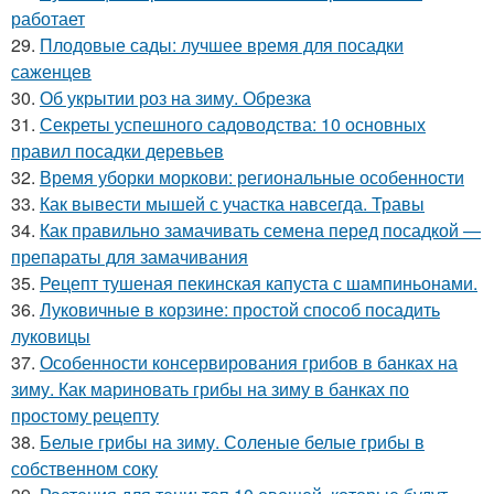
работает
29.
Плодовые сады: лучшее время для посадки
саженцев
30.
Об укрытии роз на зиму. Обрезка
31.
Секреты успешного садоводства: 10 основных
правил посадки деревьев
32.
Время уборки моркови: региональные особенности
33.
Как вывести мышей с участка навсегда. Травы
34.
Как правильно замачивать семена перед посадкой —
препараты для замачивания
35.
Рецепт тушеная пекинская капуста с шампиньонами.
36.
Луковичные в корзине: простой способ посадить
луковицы
37.
Особенности консервирования грибов в банках на
зиму. Как мариновать грибы на зиму в банках по
простому рецепту
38.
Белые грибы на зиму. Соленые белые грибы в
собственном соку