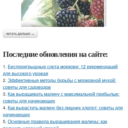
читать дальше →
Последние обновления на сайте:
1.
Беспроигрышные сорта моркови: 12 рекомендаций
для высокого урожая
2.
Эффективные методы борьбы с морковной мухой:
советы для садоводов
3.
Как выращивать малину с максимальной прибылью:
советы для начинающих
4.
Как вырастить малину без лишних хлопот: советы для
начинающих
5.
Основные правила выращивания малины: как