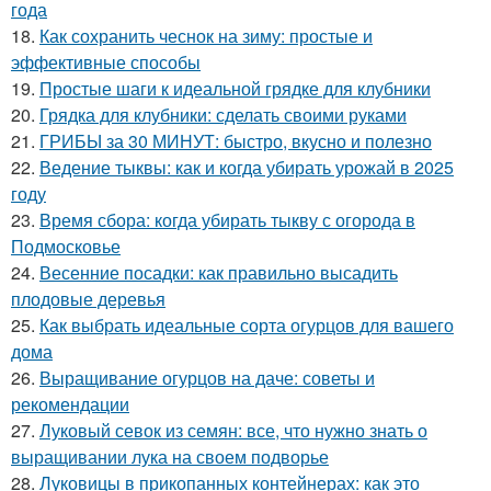
года
18.
Как сохранить чеснок на зиму: простые и
эффективные способы
19.
Простые шаги к идеальной грядке для клубники
20.
Грядка для клубники: сделать своими руками
21.
ГРИБЫ за 30 МИНУТ: быстро, вкусно и полезно
22.
Ведение тыквы: как и когда убирать урожай в 2025
году
23.
Время сбора: когда убирать тыкву с огорода в
Подмосковье
24.
Весенние посадки: как правильно высадить
плодовые деревья
25.
Как выбрать идеальные сорта огурцов для вашего
дома
26.
Выращивание огурцов на даче: советы и
рекомендации
27.
Луковый севок из семян: все, что нужно знать о
выращивании лука на своем подворье
28.
Луковицы в прикопанных контейнерах: как это