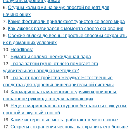
получить хороший урожай
6.
Огурцы кольцами на зиму: простой рецепт для
начинающих
7.
Какие фестивали привлекают туристов со всего мира
8.
Как Ижевск развивался с момента своего основания
9.
Свежие яблоки до весны: простые способы сохранить
их в домашних условиях
10.
Headlines:
11.
Бумага и солома: неожиданная пара
12.
Трава заткни гузно: от чего помогает эта
удивительная народная методика?
13.
Трава от расстройства желудка: Естественные
средства для здоровья пищеварительной системы
14.
Как мариновать маленькие огурчики корнишоны:
пошаговое руководство для начинающих
15.
Рецепт маринованных огурцов без закатки с уксусом:
простой и вкусный способ
16.
Какие интересные места работают в межсезонье
17.
Секреты сохранения чеснока: как хранить его больше