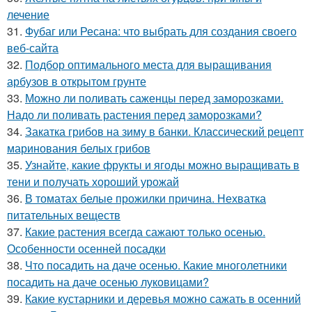
лечение
31.
Фубаг или Ресана: что выбрать для создания своего
веб-сайта
32.
Подбор оптимального места для выращивания
арбузов в открытом грунте
33.
Можно ли поливать саженцы перед заморозками.
Надо ли поливать растения перед заморозками?
34.
Закатка грибов на зиму в банки. Классический рецепт
маринования белых грибов
35.
Узнайте, какие фрукты и ягоды можно выращивать в
тени и получать хороший урожай
36.
В томатах белые прожилки причина. Нехватка
питательных веществ
37.
Какие растения всегда сажают только осенью.
Особенности осенней посадки
38.
Что посадить на даче осенью. Какие многолетники
посадить на даче осенью луковицами?
39.
Какие кустарники и деревья можно сажать в осенний