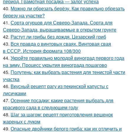
период. Грамотная посадка — залог успеха
40.
Можно ли обрезать берёзу. Как правильно обрезать
березу на участке?
41.
Сорта огурцов для Северо-Запада. Сорта для
Северо-Запада, выращиваемые в открытом грунте
42.
Растут ли грибы без дождя. Цезарский гриб
43.
Вся правда о винтовых сваях. Винтовая свая
в СССР. История формата 108/300
44.
Укройте правильно молодой виноград первого года
на зиму. Процесс укрытия винограда пошагово
45.
Полутень: как выбрать растения для тенистой части
участка
46.
Вкусный рецепт рагу из пекинской капусты с
лисичками
47.
Осенние посадки: какие растения выбрать для
красивого сада в следующем году
48.
Шаг за шагом: рецепт приготовления вешенок
жареных с луком
49.
Опасные двойники белого гриба: как их отличить и