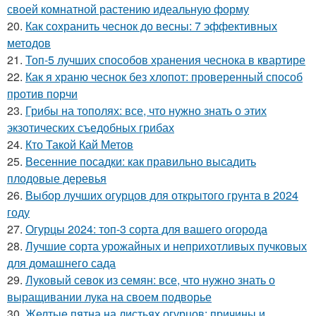
своей комнатной растению идеальную форму
20.
Как сохранить чеснок до весны: 7 эффективных
методов
21.
Топ-5 лучших способов хранения чеснока в квартире
22.
Как я храню чеснок без хлопот: проверенный способ
против порчи
23.
Грибы на тополях: все, что нужно знать о этих
экзотических съедобных грибах
24.
Кто Такой Кай Метов
25.
Весенние посадки: как правильно высадить
плодовые деревья
26.
Выбор лучших огурцов для открытого грунта в 2024
году
27.
Огурцы 2024: топ-3 сорта для вашего огорода
28.
Лучшие сорта урожайных и неприхотливых пучковых
для домашнего сада
29.
Луковый севок из семян: все, что нужно знать о
выращивании лука на своем подворье
30.
Желтые пятна на листьях огурцов: причины и