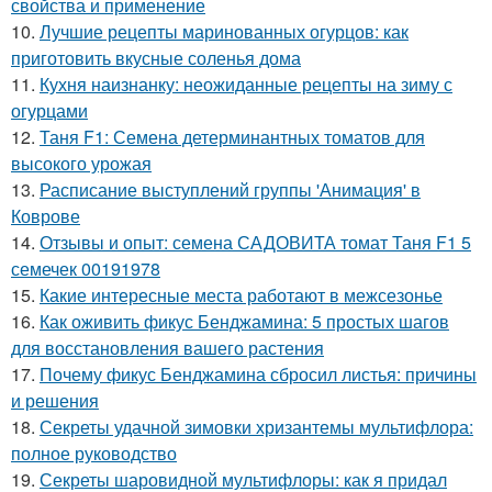
свойства и применение
10.
Лучшие рецепты маринованных огурцов: как
приготовить вкусные соленья дома
11.
Кухня наизнанку: неожиданные рецепты на зиму с
огурцами
12.
Таня F1: Семена детерминантных томатов для
высокого урожая
13.
Расписание выступлений группы 'Анимация' в
Коврове
14.
Отзывы и опыт: семена САДОВИТА томат Таня F1 5
семечек 00191978
15.
Какие интересные места работают в межсезонье
16.
Как оживить фикус Бенджамина: 5 простых шагов
для восстановления вашего растения
17.
Почему фикус Бенджамина сбросил листья: причины
и решения
18.
Секреты удачной зимовки хризантемы мультифлора:
полное руководство
19.
Секреты шаровидной мультифлоры: как я придал