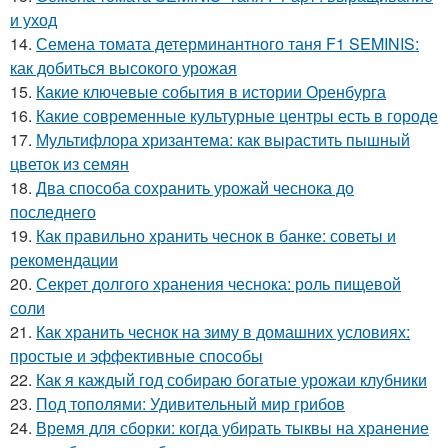
и уход
14.
Семена томата детерминантного таня F1 SEMINIS:
как добиться высокого урожая
15.
Какие ключевые события в истории Оренбурга
16.
Какие современные культурные центры есть в городе
17.
Мультифлора хризантема: как вырастить пышный
цветок из семян
18.
Два способа сохранить урожай чеснока до
последнего
19.
Как правильно хранить чеснок в банке: советы и
рекомендации
20.
Секрет долгого хранения чеснока: роль пищевой
соли
21.
Как хранить чеснок на зиму в домашних условиях:
простые и эффективные способы
22.
Как я каждый год собираю богатые урожаи клубники
23.
Под тополями: Удивительный мир грибов
24.
Время для сборки: когда убирать тыквы на хранение