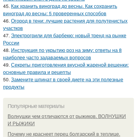
45.
Как хранить виноград до весны. Как сохранить
виноград до весны: 5 проверенных способов
46.
Огород в тени: лучшие растения для полутенистых
участков
47.
Электрогрили для барбекю: новый тренд на рынке
России
48.
Инструкция по укрытию роз на зиму: ответы на 8
наиболее часто задаваемых вопросов
49.
Секреты приготовления вкусной жареной вешенки:
основные правила и рецепты
50.
Замените шпинат в своей диете на эти полезные
продукты
Популярные материалы
Волнушки чем отличаются от рыжиков. ВОЛНУШКИ
И РЫЖИКИ
Почему не краснеет перец болгарский в теплице.