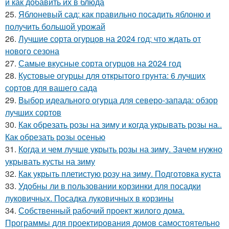
и как добавить их в блюда
25.
Яблоневый сад: как правильно посадить яблоню и
получить большой урожай
26.
Лучшие сорта огурцов на 2024 год: что ждать от
нового сезона
27.
Самые вкусные сорта огурцов на 2024 год
28.
Кустовые огурцы для открытого грунта: 6 лучших
сортов для вашего сада
29.
Выбор идеального огурца для северо-запада: обзор
лучших сортов
30.
Как обрезать розы на зиму и когда укрывать розы на..
Как обрезать розы осенью
31.
Когда и чем лучше укрыть розы на зиму. Зачем нужно
укрывать кусты на зиму
32.
Как укрыть плетистую розу на зиму. Подготовка куста
33.
Удобны ли в пользовании корзинки для посадки
луковичных. Посадка луковичных в корзины
34.
Собственный рабочий проект жилого дома.
Программы для проектирования домов самостоятельно