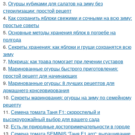
3.
Огурцы кубиками для салатов на зиму без
стерилизации: простой рецепт
4.
Как сохранить яблоки свежими и сочными на всю зиму:
простые советы
5.
Основные методы хранения яблок в погребе на
полгода
6.
Секреты хранения: как яблоки и груши сохранятся всю
зиму
7.
Мокрица: как трава помогает при лечении суставов
8.
Маринованные огурцы быстрого приготовления:
простой рецепт для начинающих
9.
Маринованные огурцы: 8 лучших рецептов для
домашнего консервирования
10.
Секреты маринования: огурцы на зиму по семейному
рецепту
11.
Семена томата Таня F1: скороспелый и
высокоурожайный выбор для вашего сада
12.
Есть ли природные достопримечательности в городе
13.
Семена томата SEMINIS 'Таня F1 арт': выращивание