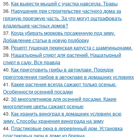
35.
Как вывести мышей с участка навсегда. Травы
36.
Нарушение при строительстве частного дома за
грязную проезжую часть. За что могут оштрафовать
владельцев частных домов?
37.
Когда убирать морковь посаженную под зиму.
Добавление статьи в новую подборку
38.
Рецепт тушеная пекинская капуста с шампиньонами.
39.
Нашатырный спирт для растений. Нашатырный
спирт в саду. Вся правда
40.
Как приготовить грибы в автоклаве. Порядок
приготовления грибов в автоклаве в домашних условиях
41.
Какие растения всегда сажают только осенью.
Особенности осенней посадки
42.
30 многолетников для осенней посадки. Какие
многолетние цветы сажают осенью
43.
Как хранить виноград в домашних условиях всю
зиму. Способы хранения винограда на зиму
44.
Пластиковые окна в деревянный дом. Установка
пластиковых окон в доме из бревна