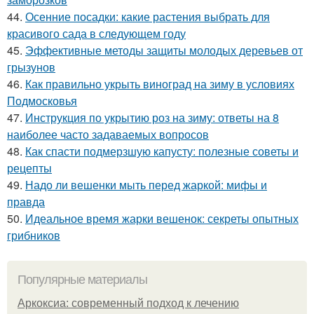
44.
Осенние посадки: какие растения выбрать для
красивого сада в следующем году
45.
Эффективные методы защиты молодых деревьев от
грызунов
46.
Как правильно укрыть виноград на зиму в условиях
Подмосковья
47.
Инструкция по укрытию роз на зиму: ответы на 8
наиболее часто задаваемых вопросов
48.
Как спасти подмерзшую капусту: полезные советы и
рецепты
49.
Надо ли вешенки мыть перед жаркой: мифы и
правда
50.
Идеальное время жарки вешенок: секреты опытных
грибников
Популярные материалы
Аркоксиа: современный подход к лечению