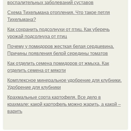
воспалительных заболеваний суставов
Схема Тихельмана отопления. Что такое петля
Тихельмана?
Как сохранить подсолнухи от птиц. Как уберечь
урожай подсолнуха от птиц
Почему у помидоров жесткая белая сердцевина.
Причины появления белой середины томатов
Как отделить семена помидоров от жмыха. Как
отделить семена от мякоти
Комплексное минеральное удобрение для клубники.
Удобрение для клубники
Крахмальные сорта картофеля. Все дело в
крахмале: какой картофель можно жарить, а какой –
варить