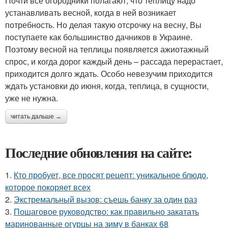
Почти все огородники полагают, что теплицу надо
устанавливать весной, когда в ней возникает
потребность. Но делая такую отсрочку на весну, Вы
поступаете как большинство дачников в Украине.
Поэтому весной на теплицы появляется ажиотажный
спрос, и когда дорог каждый день – рассада перерастает,
приходится долго ждать. Особо невезучим приходится
ждать установки до июня, когда, теплица, в сущности,
уже не нужна.
читать дальше →
Последние обновления на сайте:
1.
Кто пробует, все просят рецепт: уникальное блюдо,
которое покоряет всех
2.
Экстремальный вызов: съешь банку за один раз
3.
Пошаговое руководство: как правильно закатать
маринованные огурцы на зиму в банках 68