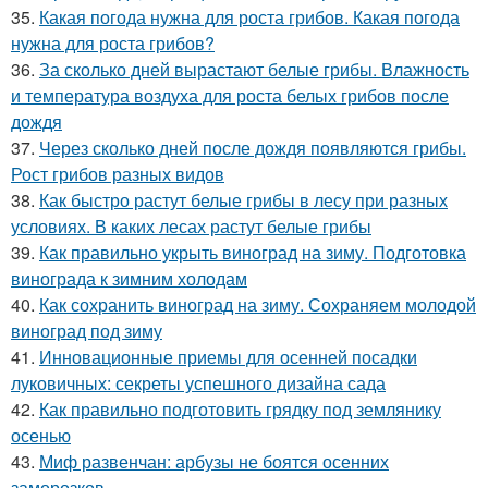
35.
Какая погода нужна для роста грибов. Какая погода
нужна для роста грибов?
36.
За сколько дней вырастают белые грибы. Влажность
и температура воздуха для роста белых грибов после
дождя
37.
Через сколько дней после дождя появляются грибы.
Рост грибов разных видов
38.
Как быстро растут белые грибы в лесу при разных
условиях. В каких лесах растут белые грибы
39.
Как правильно укрыть виноград на зиму. Подготовка
винограда к зимним холодам
40.
Как сохранить виноград на зиму. Сохраняем молодой
виноград под зиму
41.
Инновационные приемы для осенней посадки
луковичных: секреты успешного дизайна сада
42.
Как правильно подготовить грядку под землянику
осенью
43.
Миф развенчан: арбузы не боятся осенних
заморозков