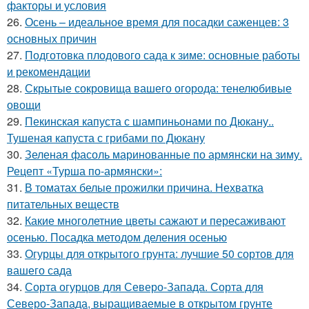
факторы и условия
26.
Осень – идеальное время для посадки саженцев: 3
основных причин
27.
Подготовка плодового сада к зиме: основные работы
и рекомендации
28.
Скрытые сокровища вашего огорода: тенелюбивые
овощи
29.
Пекинская капуста с шампиньонами по Дюкану..
Тушеная капуста с грибами по Дюкану
30.
Зеленая фасоль маринованные по армянски на зиму.
Рецепт «Турша по-армянски»:
31.
В томатах белые прожилки причина. Нехватка
питательных веществ
32.
Какие многолетние цветы сажают и пересаживают
осенью. Посадка методом деления осенью
33.
Огурцы для открытого грунта: лучшие 50 сортов для
вашего сада
34.
Сорта огурцов для Северо-Запада. Сорта для
Северо-Запада, выращиваемые в открытом грунте