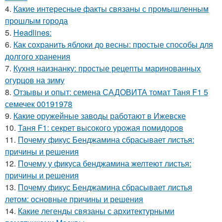
4.
Какие интересные факты связаны с промышленным
прошлым города
5.
Headlines:
6.
Как сохранить яблоки до весны: простые способы для
долгого хранения
7.
Кухня наизнанку: простые рецепты маринованных
огурцов на зиму
8.
Отзывы и опыт: семена САДОВИТА томат Таня F1 5
семечек 00191978
9.
Какие оружейные заводы работают в Ижевске
10.
Таня F1: секрет высокого урожая помидоров
11.
Почему фикус Бенджамина сбрасывает листья:
причины и решения
12.
Почему у фикуса бенджамина желтеют листья:
причины и решения
13.
Почему фикус Бенджамина сбрасывает листья
летом: основные причины и решения
14.
Какие легенды связаны с архитектурными