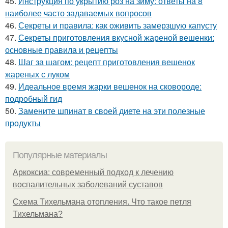
45.
Инструкция по укрытию роз на зиму: ответы на 8
наиболее часто задаваемых вопросов
46.
Секреты и правила: как оживить замерзшую капусту
47.
Секреты приготовления вкусной жареной вешенки:
основные правила и рецепты
48.
Шаг за шагом: рецепт приготовления вешенок
жареных с луком
49.
Идеальное время жарки вешенок на сковороде:
подробный гид
50.
Замените шпинат в своей диете на эти полезные
продукты
Популярные материалы
Аркоксиа: современный подход к лечению
воспалительных заболеваний суставов
Схема Тихельмана отопления. Что такое петля
Тихельмана?