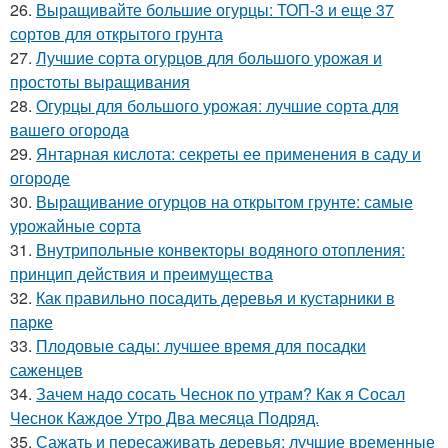
26.
Выращивайте большие огурцы: ТОП-3 и еще 37
сортов для открытого грунта
27.
Лучшие сорта огурцов для большого урожая и
простоты выращивания
28.
Огурцы для большого урожая: лучшие сорта для
вашего огорода
29.
Янтарная кислота: секреты ее применения в саду и
огороде
30.
Выращивание огурцов на открытом грунте: самые
урожайные сорта
31.
Внутрипольные конвекторы водяного отопления:
принцип действия и преимущества
32.
Как правильно посадить деревья и кустарники в
парке
33.
Плодовые сады: лучшее время для посадки
саженцев
34.
Зачем надо сосать Чеснок по утрам? Как я Сосал
Чеснок Каждое Утро Два месяца Подряд.
35.
Сажать и пересаживать деревья: лучшие временные