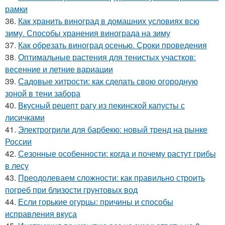
рамки
36.
Как хранить виноград в домашних условиях всю
зиму. Способы хранения винограда на зиму
37.
Как обрезать виноград осенью. Сроки проведения
38.
Оптимальные растения для тенистых участков:
весенние и летние вариации
39.
Садовые хитрости: как сделать свою огородную
зоной в тени забора
40.
Вкусный рецепт рагу из пекинской капусты с
лисичками
41.
Электрогрили для барбекю: новый тренд на рынке
России
42.
Сезонные особенности: когда и почему растут грибы
в лесу
43.
Преодолеваем сложности: как правильно строить
погреб при близости грунтовых вод
44.
Если горькие огурцы: причины и способы
исправления вкуса