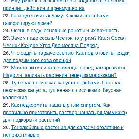
22.
Внутрипольные конвекторы водяного отопления:
принцип действия и преимущества
23.
Газ подключить к дому. Какими способами
газифицируют дома?
24.
Осень в саду: основные работы и их важность
25.
Зачем надо сосать Чеснок по утрам? Как я Сосал
Чеснок Каждое Утро Два месяца Подряд.
26.
Что садить на даче осенью. Как подготовить грядки
для подзимнего сева овощей
27.
Можно ли поливать саженцы перед заморозками.
Надо ли поливать растения перед заморозками?
28.
Тушеная пекинская капуста с грибами. Постная
пекинская капуста, тушенная с лисичками. Вкусная
коллекция
29.
Как подкормить нашатырным спиртом. Как
правильно приготовить раствор нашатыря (аммиака)
для подкормки растений
30.
Тенелюбивые растения для сада: многолетние и
неприхотливые