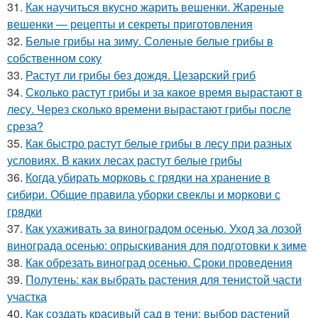
31.
Как научиться вкусно жарить вешенки. Жареные
вешенки — рецепты и секреты приготовления
32.
Белые грибы на зиму. Соленые белые грибы в
собственном соку
33.
Растут ли грибы без дождя. Цезарский гриб
34.
Сколько растут грибы и за какое время вырастают в
лесу. Через сколько времени вырастают грибы после
среза?
35.
Как быстро растут белые грибы в лесу при разных
условиях. В каких лесах растут белые грибы
36.
Когда убирать морковь с грядки на хранение в
сибири. Общие правила уборки свеклы и моркови с
грядки
37.
Как ухаживать за виноградом осенью. Уход за лозой
винограда осенью: опрыскивания для подготовки к зиме
38.
Как обрезать виноград осенью. Сроки проведения
39.
Полутень: как выбрать растения для тенистой части
участка
40.
Как создать красивый сад в тени: выбор растений