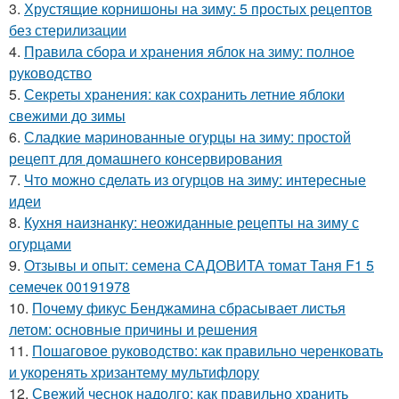
3.
Хрустящие корнишоны на зиму: 5 простых рецептов
без стерилизации
4.
Правила сбора и хранения яблок на зиму: полное
руководство
5.
Секреты хранения: как сохранить летние яблоки
свежими до зимы
6.
Сладкие маринованные огурцы на зиму: простой
рецепт для домашнего консервирования
7.
Что можно сделать из огурцов на зиму: интересные
идеи
8.
Кухня наизнанку: неожиданные рецепты на зиму с
огурцами
9.
Отзывы и опыт: семена САДОВИТА томат Таня F1 5
семечек 00191978
10.
Почему фикус Бенджамина сбрасывает листья
летом: основные причины и решения
11.
Пошаговое руководство: как правильно черенковать
и укоренять хризантему мультифлору
12.
Свежий чеснок надолго: как правильно хранить