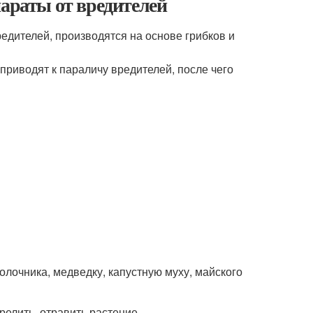
параты от вредителей
дителей, производятся на основе грибков и
приводят к параличу вредителей, после чего
олочника, медведку, капустную муху, майского
елить, отравить растение