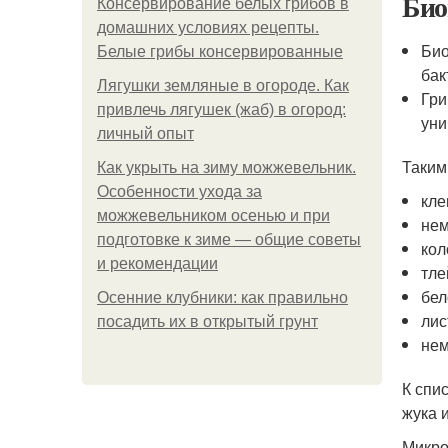
Био
Консервирование белых грибов в
домашних условиях рецепты.
Био
Белые грибы консервированные
бак
Лягушки земляные в огороде. Как
Гри
привлечь лягушек (жаб) в огород:
уни
личный опыт
Таким
Как укрыть на зиму можжевельник.
Особенности ухода за
кле
можжевельником осенью и при
нем
подготовке к зиме — общие советы
кол
и рекомендации
тле
бел
Осенние клубники: как правильно
лис
посадить их в открытый грунт
нем
К спи
жука 
Микро