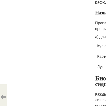
расхо
Назн
Препа
профи
а) дл
Куль
Карт
Лук
Био
сад
⇦
Кажды
лишаю
несмо