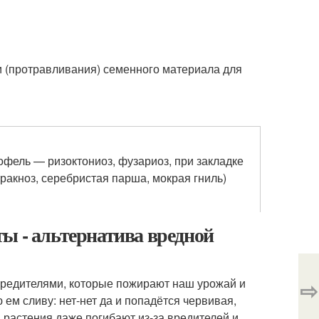
и (протравливания) семенного материала для
фель — ризоктониоз, фузариоз, при закладке
ракноз, серебристая парша, мокрая гниль)
ы - альтернатива вредной
 вредителями, которые пожирают наш урожай и
⇨
ем сливу: нет-нет да и попадётся червивая,
а растения даже погибают из-за вредителей и