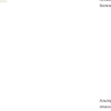
болез
Альте
опасн