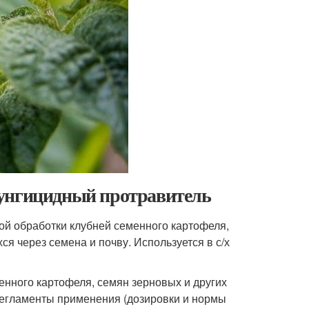
фунгицидный протравитель
ой обработки клубней семенного картофеля,
я через семена и почву. Используется в с/х
нного картофеля, семян зерновых и других
 регламенты применения (дозировки и нормы