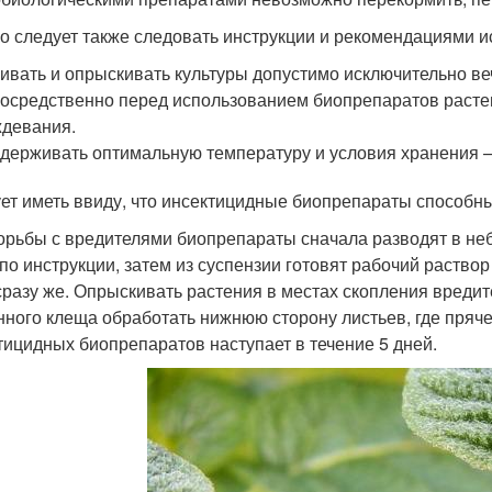
о следует также следовать инструкции и рекомендациями и
ивать и опрыскивать культуры допустимо исключительно ве
осредственно перед использованием биопрепаратов расте
девания.
держивать оптимальную температуру и условия хранения 
ет иметь ввиду, что инсектицидные биопрепараты способны
орьбы с вредителями биопрепараты сначала разводят в н
 по инструкции, затем из суспензии готовят рабочий раство
сразу же. Опрыскивать растения в местах скопления вреди
нного клеща обработать нижнюю сторону листьев, где пряч
тицидных биопрепаратов наступает в течение 5 дней.