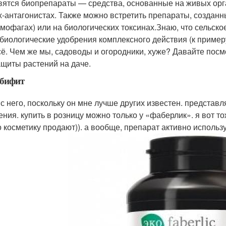
вятся биопрепараты — средства, основанные на живых орга
х-антагонистах. Также можно встретить препараты, создан
омофагах) или на биологических токсинах.Знаю, что сельско
биологические удобрения комплексного действия (к примеру,
сё. Чем же мы, садоводы и огородники, хуже? Давайте пос
ащиты растений на даче.
лбифит
 с него, поскольку он мне лучше других известен. предста
ения. купить в розницу можно только у «фаберлик». я вот то
о косметику продают)). а вообще, препарат активно использу