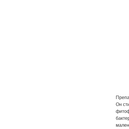
Препа
Он ст
фитоф
бакте
мален