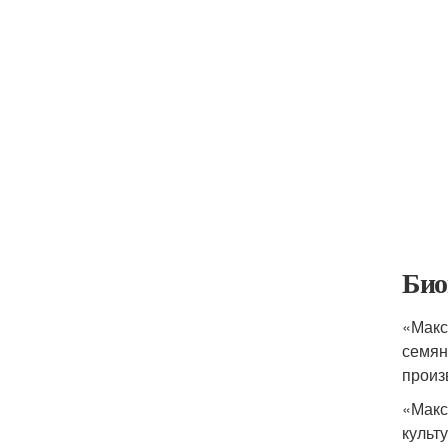
Био
«Макс
семян
произ
«Макс
культ