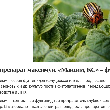
препарат максимун. «Максим, КС» – 
им» – серия фунгицидов (флудиоксонил) для предпосадочн
 зерновых и др. культур против фитопатогенов, передающихс
водстве и ЛПХ
им» — контактный фунгицидный протравитель клубней семе
ур. В материале – назначении, разновидности препаратов,