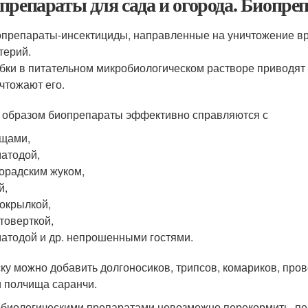
препараты для сада и огорода. Биопре
препараты-инсектициды, направленные на уничтожение вре
терий.
бки в питательном микробиологическом растворе приводят 
чтожают его.
 образом биопрепараты эффективно справляются с
щами,
атодой,
орадским жуком,
й,
окрылкой,
товерткой,
атодой и др. непрошенными гостями.
ску можно добавить долгоносиков, трипсов, комариков, пров
и полчища саранчи.
биологическими препаратами невозможно перекормить, пер