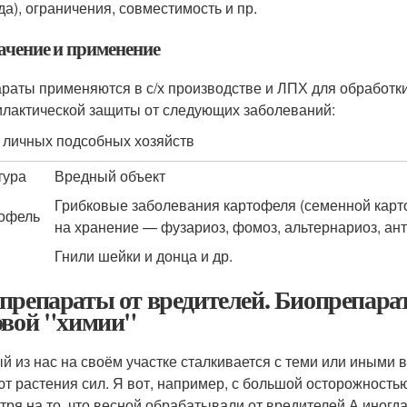
да), ограничения, совместимость и пр.
ачение и применение
раты применяются в с/х производстве и ЛПХ для обработк
лактической защиты от следующих заболеваний:
я личных подсобных хозяйств
тура
Вредный объект
Грибковые заболевания картофеля (семенной карто
офель
на хранение — фузариоз, фомоз, альтернариоз, ант
Гнили шейки и донца и др.
препараты от вредителей. Биопрепарат
овой "химии"
й из нас на своём участке сталкивается с теми или иными
т растения сил. Я вот, например, с большой осторожностью 
тря на то, что весной обрабатывали от вредителей.А иногд