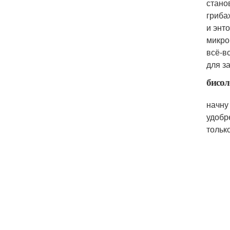
стано
гриба
и энт
микро
всё-в
для з
бисо
начну
удобр
тольк