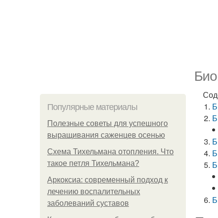
Био
Сод
Б
Популярные материалы
Б
Полезные советы для успешного
выращивания саженцев осенью
Б
Схема Тихельмана отопления. Что
Б
такое петля Тихельмана?
Б
Аркоксиа: современный подход к
лечению воспалительных
Б
заболеваний суставов