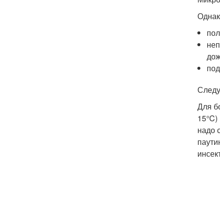
Однак
пол
неп
дож
под
Следу
Для б
15°C)
надо 
паути
инсек