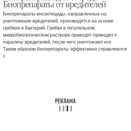
Биопрепараты от вредителей
защиты
Биопрепараты-инсектициды, направленные на
уничтожение вредителей, производятся на основе
грибков и бактерий. Грибки в питательном
Растения от болезней и
Болезный растение
микробиологическом растворе приводят приводят к
параличу вредителей, после чего уничтожают его.
Таким образом биопрепараты эффективно справляются
с
Биопрепараты для
Принадлежность к
человека
биопрепаратам
Биопрепараты от
производителя