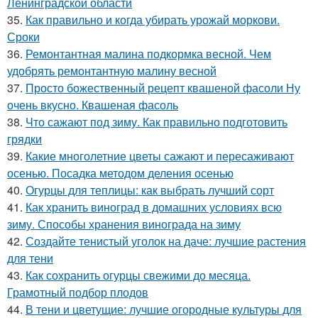
Ленинградской области
35.
Как правильно и когда убирать урожай моркови.
Сроки
36.
Ремонтантная малина подкормка весной. Чем
удобрять ремонтантную малину весной
37.
Просто божественный рецепт квашеной фасоли Ну
очень вкусно. Квашеная фасоль
38.
Что сажают под зиму. Как правильно подготовить
грядки
39.
Какие многолетние цветы сажают и пересаживают
осенью. Посадка методом деления осенью
40.
Огурцы для теплицы: как выбрать лучший сорт
41.
Как хранить виноград в домашних условиях всю
зиму. Способы хранения винограда на зиму
42.
Создайте тенистый уголок на даче: лучшие растения
для тени
43.
Как сохранить огурцы свежими до месяца.
Грамотный подбор плодов
44.
В тени и цветущие: лучшие огородные культуры для