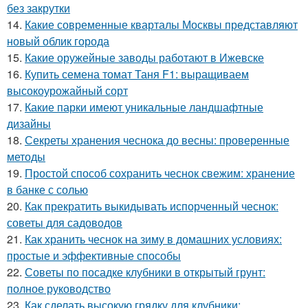
без закрутки
14.
Какие современные кварталы Москвы представляют
новый облик города
15.
Какие оружейные заводы работают в Ижевске
16.
Купить семена томат Таня F1: выращиваем
высокоурожайный сорт
17.
Какие парки имеют уникальные ландшафтные
дизайны
18.
Секреты хранения чеснока до весны: проверенные
методы
19.
Простой способ сохранить чеснок свежим: хранение
в банке с солью
20.
Как прекратить выкидывать испорченный чеснок:
советы для садоводов
21.
Как хранить чеснок на зиму в домашних условиях:
простые и эффективные способы
22.
Советы по посадке клубники в открытый грунт:
полное руководство
23.
Как сделать высокую грядку для клубники: