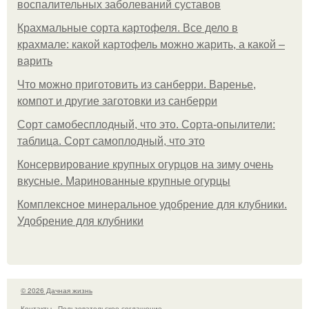
воспалительных заболеваний суставов
Крахмальные сорта картофеля. Все дело в
крахмале: какой картофель можно жарить, а какой –
варить
Что можно приготовить из санберри. Варенье,
компот и другие заготовки из санберри
Сорт самобесплодный, что это. Сорта-опылители:
таблица. Сорт самоплодный, что это
Консервирование крупных огурцов на зиму очень
вкусные. Маринованные крупные огурцы
Комплексное минеральное удобрение для клубники.
Удобрение для клубники
© 2026 Дачная жизнь
Контакты
Пользовательское соглашение