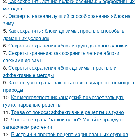
3.
Как сохранить летние яблоки свежими: 5 эффективных
методов
4.
Эксперты назвали лучший способ хранения яблок на
зиму
5.
Как сохранить яблоки до зимы: простые способы в
домашних условиях
6.
Секреты сохранения яблок и груш до нового урожая
7.
Секреты хранения: как сохранить летние яблоки
свежими до зимы
8.
Секреты сохранения яблок до зимы: простые и
эффективные методы
9.
Заткни гузно трава: как остановить диарею с помощью
природы
10.
Как мелколепестник канадский помогает заткнуть
гузно: народные рецепты
11.
Трава от поноса: эффективные рецепты из гузно
12.
Что такое трава 'заткни гузно'? Узнайте правду о
загадочном растении
13.
Быстрый и простой рецепт маринованных огурцов