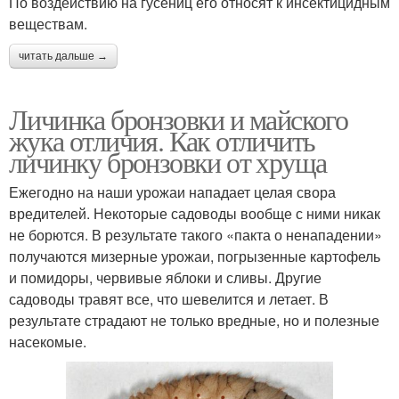
По воздействию на гусениц его относят к инсектицидным
веществам.
читать дальше →
Личинка бронзовки и майского
жука отличия. Как отличить
личинку бронзовки от хруща
Ежегодно на наши урожаи нападает целая свора
вредителей. Некоторые садоводы вообще с ними никак
не борются. В результате такого «пакта о ненападении»
получаются мизерные урожаи, погрызенные картофель
и помидоры, червивые яблоки и сливы. Другие
садоводы травят все, что шевелится и летает. В
результате страдают не только вредные, но и полезные
насекомые.