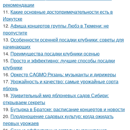
рекомендации
11.
Какие основные достопримечательности есть в
Иркутске
12.
Афиша концертов группы Любэ в Тюмени: не
пропустите
13.
Особенности осенней посадки клубники: советы для
начинающих
14.
Преимущества посадки клубники осенью
15.
Просто и эффективно: лучшие способы посадки
клубники
16.
Оркестр CAGMO Рязань: музыканты и дирижеры
17.
Урожайность и качество: самые урожайные сорта
яблонь
18.
Удивительный мир яблоневых садов Сибири:
открываем секреты
19.
Бутырка в Братске: расписание концертов и новости
20.
Плодоношение садовых культур: когда ожидать
первых урожаев