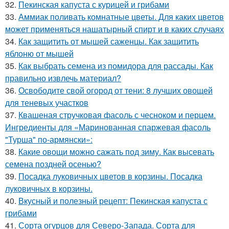
32.
Пекинская капуста с курицей и грибами
33.
Аммиак поливать комнатные цветы. Для каких цветов
может применяться нашатырный спирт и в каких случаях
34.
Как защитить от мышей саженцы. Как защитить
яблоню от мышей
35.
Как выбрать семена из помидора для рассады. Как
правильно извлечь материал?
36.
Освободите свой огород от тени: 8 лучших овощей
для теневых участков
37.
Квашеная стручковая фасоль с чесноком и перцем.
Ингредиенты для «Маринованная спаржевая фасоль
"Турша" по-армянски»:
38.
Какие овощи можно сажать под зиму. Как высевать
семена поздней осенью?
39.
Посадка луковичных цветов в корзины. Посадка
луковичных в корзины.
40.
Вкусный и полезный рецепт: Пекинская капуста с
грибами
41.
Сорта огурцов для Северо-Запада. Сорта для