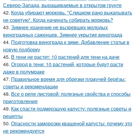
Северо-Запада, выращиваемые в открытом грунте
42.
Когда убирают морковь. "Слишком рано выкапывать
не советую". Когда начинать собирать морковь?
43.
Зимнее хранение не вызревших молодых
виноградных саженцев. Зимнее укрытие винограда
44.
Подготовка винограда к зиме. Добавление статьи в
новую подборку
45.
В тени не растет: 10 растений для тени на даче
46.
Огород в тени: 10 растений, которые будут расти
даже в полумраке
47.
Правильное время для обрезки плакучей берёзы:
советы и рекомендации
48.
Все о репе листовой: полезные свойства и способы
приготовления
49.
Как спасти подмерзшую капусту: полезные советы и
рецепты
50.
Опасности заморозки квашеной капусты: почему это
не рекомендуется