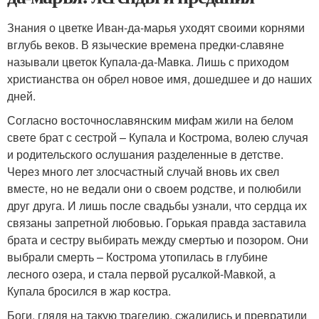
Знания о цветке Иван-да-марья уходят своими корнями
вглубь веков. В языческие времена предки-славяне
называли цветок Купала-да-Мавка. Лишь с приходом
христианства он обрел новое имя, дошедшее и до наших
дней.
Согласно восточнославянским мифам жили на белом
свете брат с сестрой – Купала и Кострома, волею случая
и родительского ослушания разделенные в детстве.
Через много лет злосчастный случай вновь их свел
вместе, но не ведали они о своем родстве, и полюбили
друг друга. И лишь после свадьбы узнали, что сердца их
связаны запретной любовью. Горькая правда заставила
брата и сестру выбирать между смертью и позором. Они
выбрали смерть – Кострома утопилась в глубине
лесного озера, и стала первой русалкой-Мавкой, а
Купала бросился в жар костра.
Боги, глядя на такую трагедию, сжалились и превратили