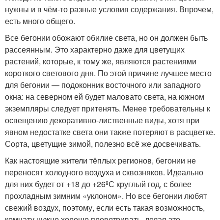
нужны и в чём-то разные условия содержания. Впрочем,
есть много общего.
Все бегонии обожают обилие света, но он должен быть
рассеянным. Это характерно даже для цветущих
растений, которые, к тому же, являются растениями
короткого светового дня. По этой причине лучшее место
для бегонии — подоконник восточного или западного
окна: на северном ей будет маловато света, на южном
экземпляры следует притенять. Менее требовательны к
освещению декоративно-лиственные виды, хотя при
явном недостатке света они также потеряют в расцветке.
Сорта, цветущие зимой, полезно всё же досвечивать.
Как настоящие жители тёплых регионов, бегонии не
переносят холодного воздуха и сквозняков. Идеально
для них будет от +18 до +26ºС круглый год, с более
прохладным зимним «уклоном». Но все бегонии любят
свежий воздух, поэтому, если есть такая возможность,
комнату нужно хорошо проветривать, делая это