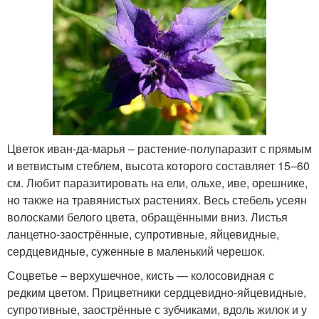
Цветок иван-да-марья – растение-полупаразит с прямым
и ветвистым стеблем, высота которого составляет 15–60
см. Любит паразитировать на ели, ольхе, иве, орешнике,
но также на травянистых растениях. Весь стебель усеян
волосками белого цвета, обращёнными вниз. Листья
ланцетно-заострённые, супротивные, яйцевидные,
сердцевидные, суженные в маленький черешок.
Соцветье – верхушечное, кисть — колосовидная с
редким цветом. Прицветники сердцевидно-яйцевидные,
супротивные, заострённые с зубчиками, вдоль жилок и у