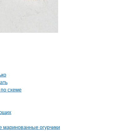
ько
ать
 по схеме
ающих
ые маринованные огурчики