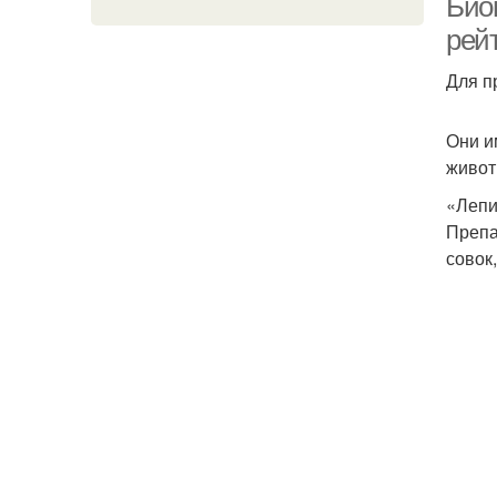
Био
рейт
Для п
Они и
живот
«Лепи
Препа
совок