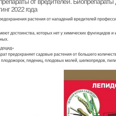
препараты от вредителей. Биопрепараты д
инг 2022 года
редохранения растения от нападений вредителей професс
меют достоинства, которых нет у химических фунгицидов и
ных.
доцид»
рат предохраняет садовые растения от большего количества
, плодожорок, пядениц, плодовых молей, шелкопрядов, пили