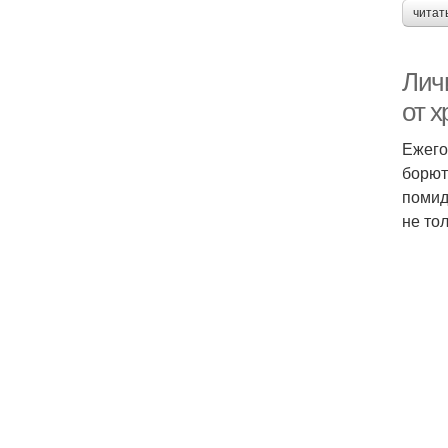
читат
Личи
от 
Ежего
борют
помид
не то