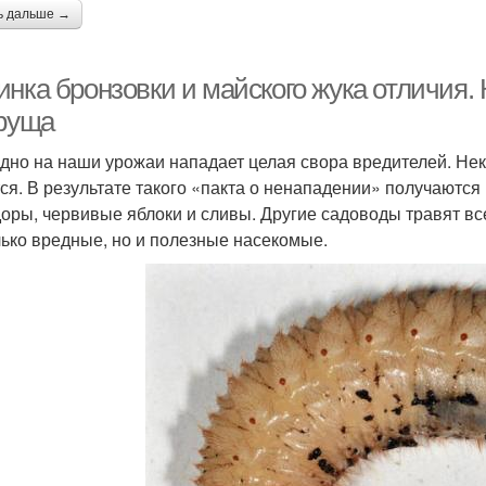
ь дальше →
нка бронзовки и майского жука отличия. 
хруща
дно на наши урожаи нападает целая свора вредителей. Не
ся. В результате такого «пакта о ненападении» получаютс
оры, червивые яблоки и сливы. Другие садоводы травят все,
лько вредные, но и полезные насекомые.