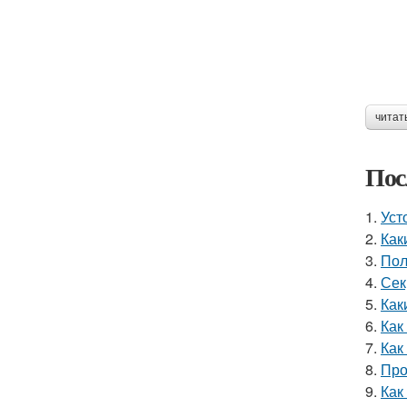
читат
Пос
1.
Уст
2.
Как
3.
Пол
4.
Сек
5.
Как
6.
Как
7.
Как
8.
Про
9.
Как