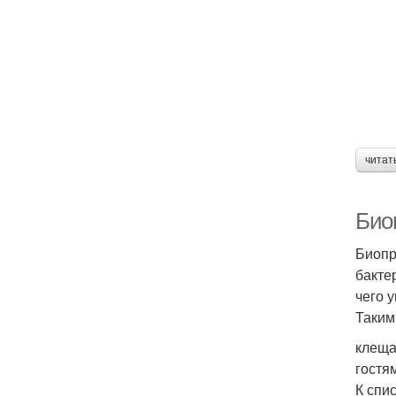
читат
Био
Биопр
бакте
чего 
Таким
клеща
гостя
К спи