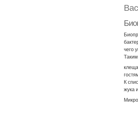
Вас
Био
Биопр
бакте
чего 
Таким
клеща
гостя
К спи
жука 
Микро