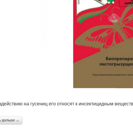
здействию на гусениц его относят к инсектицидным вещест
ь дальше →