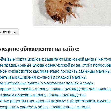
ь дальше →
ледние обновления на сайте:
ойчивые сорта моркови: защита от морковной мухи и не тол
ие традиционные блюда оренбургской кухни стоит попробов
ное руководство: как правильно посадить саженцы малины
реты выращивания крупной и сладкой малины
ие интересные факты о московских парках и садах
 правильно сажать малину: полное руководство для начин
 и зачем обрезать малину: полное руководство
стые рецепты корнишонов на зиму: как приготовить вкусн
 сохранить свежесть яблок: проверенные методы