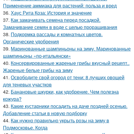
Применение аммиака для растений: польза и вред
36.
Хаус Рита Коза: История и значение
37.
Как замачивать семена перед посадкой.
Замачивание семян в воде с целью проращивания
38.
Подкормка рассады и комнатных цветов.
Органические удобрения
39.
Маринованные шампиньоны на зиму. Маринованные
шампиньоны «по-итальянски»
40.
Консервированные жареные грибы вкусный рецепт..
Жареные белые грибы на зиму
41.
Освободите свой огород от тени: 8 лучших овощей
для теневых участков
42.
Банановые шкурки, как удобрение. Чем полезна
кожура?
43.
Какие кустарники посадить на даче поздней осенью.
Добавление статьи в новую подборку
44.
Как нужно правильно укрыть розы на зиму в
Подмосковье. Когда