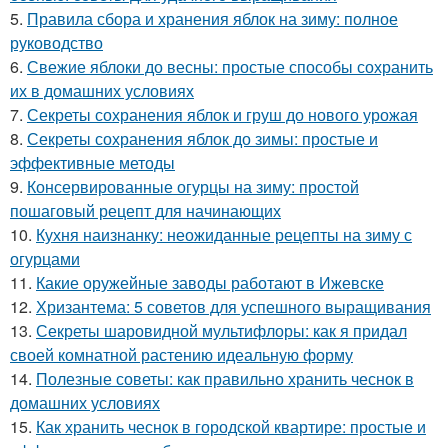
5.
Правила сбора и хранения яблок на зиму: полное
руководство
6.
Свежие яблоки до весны: простые способы сохранить
их в домашних условиях
7.
Секреты сохранения яблок и груш до нового урожая
8.
Секреты сохранения яблок до зимы: простые и
эффективные методы
9.
Консервированные огурцы на зиму: простой
пошаговый рецепт для начинающих
10.
Кухня наизнанку: неожиданные рецепты на зиму с
огурцами
11.
Какие оружейные заводы работают в Ижевске
12.
Хризантема: 5 советов для успешного выращивания
13.
Секреты шаровидной мультифлоры: как я придал
своей комнатной растению идеальную форму
14.
Полезные советы: как правильно хранить чеснок в
домашних условиях
15.
Как хранить чеснок в городской квартире: простые и