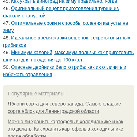
45.
Как укрыть виноград на зиму правильно. Когда
46.
Оригинальный рецепт приготовления турши из
фасоли с капустой
47.
Оптимальные сроки и способы соления капусты на
зиму
48.
Идеальное время жарки вешенок: секреты опытных
грибников
49.
Минимум калорий, максимум пользы: как приготовить
шпинат для похудения до 100 ккал
50.
Опасные двойники белого гриба: как их отличить и
избежать отравления
Популярные материалы
Яблони сорта для северо запада. Самые сладкие
сорта яблок для Ленинградской области
Можно ли хранить картофель в холодилькике и как
это делать. Как хранить картофель в холодильнике
после обработки