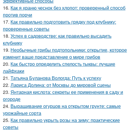
эффективные способы
16.
Как я храню чеснок без хлопот: проверенный способ
против порчи
17.
Как правильно подготовить грядку под клубнику:
проверенные советы
18.
Успех в садоводстве: как правильно высадить
клубнику
19.
Необычные грибы подтопольники: открытие, которое
изменит ваше представление о мире грибов
20.
Как быстро определить спелость тыквы: лучшие
лайфхаки
21.
Татьяна Буланова Вологда: Путь к успеху
22.
Лариса Долина: от Москвы до мировой сцены
23.
Янтарная кислота: секреты ее применения в саду и
огороде
24.
Выращивание огурцов на открытом грунте: самые
урожайные сорта
25.
Как правильно укрыть розы на зиму: практические
советы