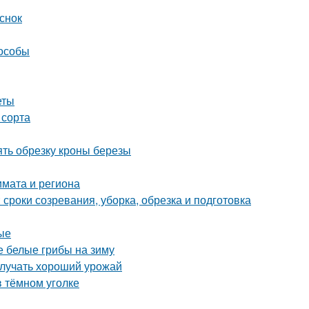
снок
пособы
еты
 сорта
ять обрезку кроны березы
лимата и региона
 сроки созревания, уборка, обрезка и подготовка
ые
 белые грибы на зиму
олучать хороший урожай
в тёмном уголке