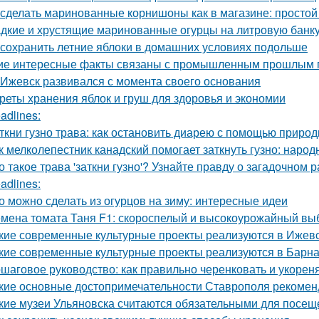
 сделать маринованные корнишоны как в магазине: простой
дкие и хрустящие маринованные огурцы на литровую банку
 сохранить летние яблоки в домашних условиях подольше
ие интересные факты связаны с промышленным прошлым 
 Ижевск развивался с момента своего основания
реты хранения яблок и груш для здоровья и экономии
adlines:
ткни гузно трава: как остановить диарею с помощью приро
к мелколепестник канадский помогает заткнуть гузно: наро
о такое трава 'заткни гузно'? Узнайте правду о загадочном 
adlines:
о можно сделать из огурцов на зиму: интересные идеи
мена томата Таня F1: скороспелый и высокоурожайный вы
кие современные культурные проекты реализуются в Ижев
кие современные культурные проекты реализуются в Барн
шаговое руководство: как правильно черенковать и укорен
кие основные достопримечательности Ставрополя рекоменд
кие музеи Ульяновска считаются обязательными для посещ