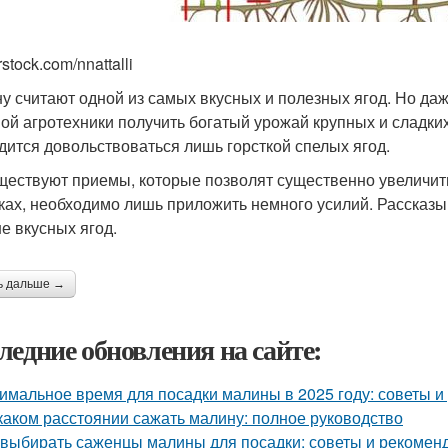
rstock.com/nnattalli
у считают одной из самых вкусных и полезных ягод. Но даж
ой агротехники получить богатый урожай крупных и сладки
дится довольствоваться лишь горсткой спелых ягод.
ществуют приемы, которые позволят существенно увеличи
ках, необходимо лишь приложить немного усилий. Рассказыв
е вкусных ягод.
ь дальше →
ледние обновления на сайте:
имальное время для посадки малины в 2025 году: советы 
каком расстоянии сажать малину: полное руководство
 выбирать саженцы малины для посадки: советы и рекомен