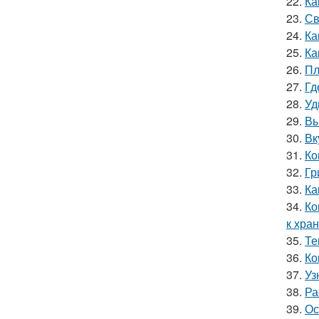
22.
Ка
23.
Св
24.
Ка
25.
Ка
26.
Пл
27.
Гд
28.
Уд
29.
Вы
30.
Вк
31.
Ко
32.
Гр
33.
Ка
34.
Ко
к хра
35.
Те
36.
Ко
37.
Уз
38.
Ра
39.
Ос