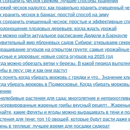
к сохранить чеснок свежим: лучшие способы хранения
ежий чеснок надолго: как правильно хранить очищенный че
к хранить чеснок в банках: простой способ на зиму
к сохранить очищенный чеснок: простые и эффективные с
одоношение плодовых деревьев: когда ждать урожай
е можно найти актуальное расписание Дидюли в Барнауле
ивительный мир яблоневых садов Сибири: открываем секр
ращивание огурцов на открытом грунте: самые урожайные
усные и здоровые: новые сорта огурцов на 2025 год
гда можно обрезать ветки у березы. В какой период выполн
ибы в лесу: где и как они растут
к понять когда убирать морковь с грядки и что.. Значение к
гда убирать морковь в Подмосковье. Когда убирать морковь:
нению
нелюбивые растения для сада: многолетние и неприхотлив
нсервированные жареные грибы вкусный рецепт.. Жареные
найте, какие фрукты и ягоды можно выращивать в тени и п
стения для тени: топ 10 овощей, которые будут расти даже 
ень в теплице: лучшее время для посадки сидерат