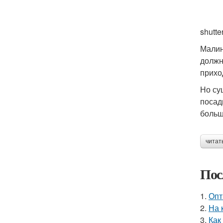
shutte
Малин
должн
прихо
Но су
посад
больш
читат
Пос
1.
Опт
2.
На 
3.
Как