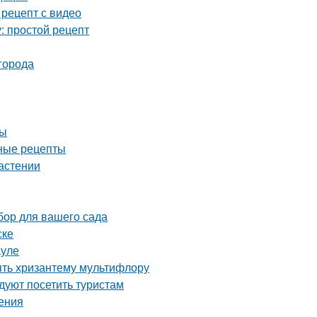
 рецепт с видео
: простой рецепт
города
ды
дные рецепты
растении
бор для вашего сада
ске
ауле
ять хризантему мультифлору
уют посетить туристам
ения