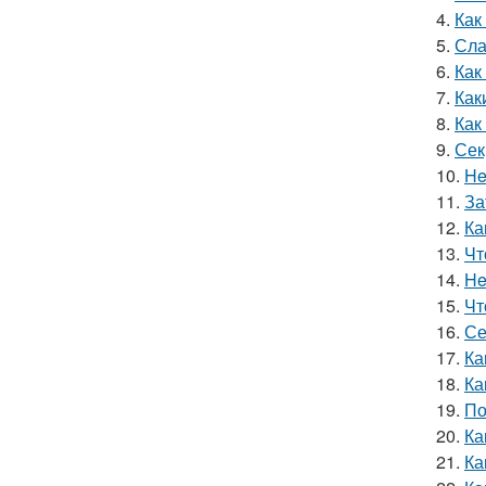
4.
Как
5.
Сла
6.
Как
7.
Как
8.
Как
9.
Сек
10.
He
11.
За
12.
Ка
13.
Чт
14.
He
15.
Чт
16.
Се
17.
Ка
18.
Ка
19.
По
20.
Ка
21.
Ка