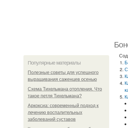
Бон
Сод
Б
Популярные материалы
С
Полезные советы для успешного
К
выращивания саженцев осенью
К
Схема Тихельмана отопления. Что
к
такое петля Тихельмана?
К
Аркоксиа: современный подход к
лечению воспалительных
заболеваний суставов