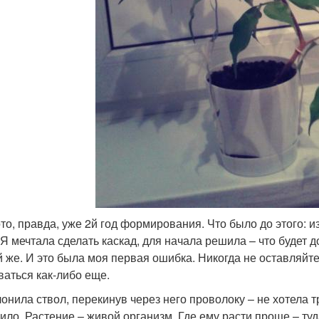
то, правда, уже 2й год формирования. Что было до этого: и
. Я мечтала сделать каскад, для начала решила – что будет 
й же. И это была моя первая ошибка. Никогда не оставляйт
ваться как-либо еще.
лонила ствол, перекинув через него проволоку – не хотела 
оило. Растение – живой организм. Где ему расти проще – туд