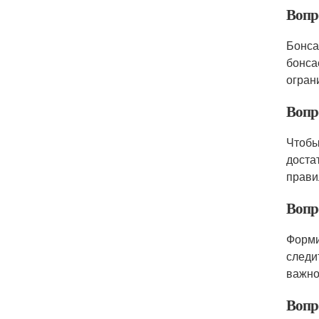
Вопр
Бонса
бонса
огран
Вопр
Чтобы
доста
прави
Вопр
Форми
следи
важно
Вопр