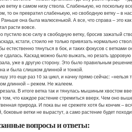
ую ветку в самом низу ствола. Слабенькую, но поскольку все
ом, то он превратил слабенькую, но свободную ветку – в на
. Раньше она была малюсенькой. А все, что справа – это ка
тал расти вовсе.
о пустило всю силу в свободную ветку, бросив зажатый ств
аскада, кстати, стоило не только привязать нормально ствол
бы естественно тянуться в бок, и таких фокусов с ветками о
не сдалась. Каскад можно было выжать, но резать здоровую 
зала, уже в другую сторону. Это было правильным решением,
она и была слишком длинной и тонкой.
ишу это еще раз 10 за цикл, и начну прямо сейчас: «нельзя т
ом длинной – режем. Не жалеем.
срезала. В итоге ветка так и тянулась мышиным хвостом вв
в том, что каждое растение стремиться вверх. Чем оно выш
твенная природа. И пока вы не срежете хотя бы кончик – вся
й, боковые ветки не вырастут, а само растение будет походит
занные вопросы и ответы: