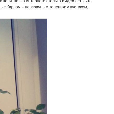
к понятно – в интернете столько
видео
есть, что
ть с Карлом – невзрачным тоненьким кустиком,