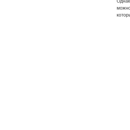
Однак
можно
котор