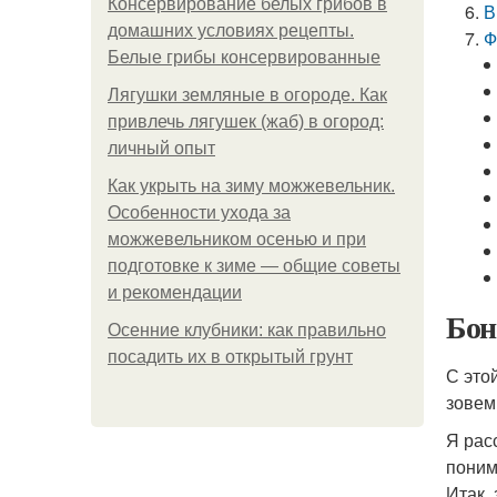
Консервирование белых грибов в
В
домашних условиях рецепты.
Ф
Белые грибы консервированные
Лягушки земляные в огороде. Как
привлечь лягушек (жаб) в огород:
личный опыт
Как укрыть на зиму можжевельник.
Особенности ухода за
можжевельником осенью и при
подготовке к зиме — общие советы
и рекомендации
Бон
Осенние клубники: как правильно
посадить их в открытый грунт
С это
зовем 
Я рас
поним
Итак, 