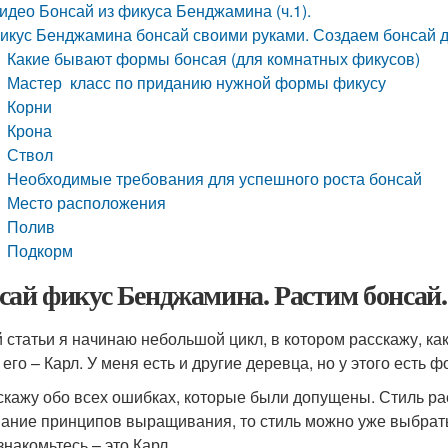
идео Бонсай из фикуса Бенджамина (ч.1).
икус Бенджамина бонсай своими руками. Создаем бонсай 
Какие бывают формы бонсая (для комнатных фикусов)
Мастер класс по приданию нужной формы фикусу
Корни
Крона
Ствол
Необходимые требования для успешного роста бонсай
Место расположения
Полив
Подкорм
сай фикус Бенджамина. Растим бонсай. В
й статьи я начинаю небольшой цикл, в котором расскажу, 
его – Карл. У меня есть и другие деревца, но у этого есть ф
скажу обо всех ошибках, которые были допущены. Стиль рас
ание принципов выращивания, то стиль можно уже выбрат
знакомьтесь – это Карл.