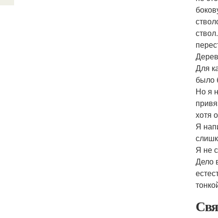
боков
ствол
ствол
перес
Дерев
Для к
было 
Но я 
привя
хотя 
Я нап
слишк
Я не 
Дело 
естес
тонко
Свя