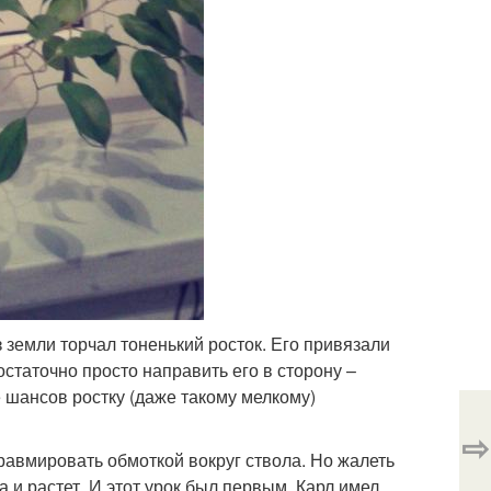
з земли торчал тоненький росток. Его привязали
достаточно просто направить его в сторону –
е шансов ростку (даже такому мелкому)
⇨
травмировать обмоткой вокруг ствола. Но жалеть
а и растет. И этот урок был первым. Карл имел