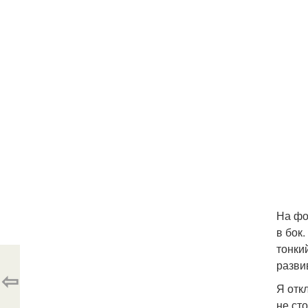
На фо
в бок
тонки
разви
⇦
Я отк
не ст