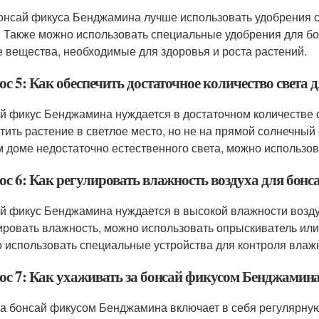
онсай фикуса Бенджамина лучше использовать удобрения 
. Также можно использовать специальные удобрения для б
е вещества, необходимые для здоровья и роста растений.
ос 5: Как обеспечить достаточное количество света
й фикус Бенджамина нуждается в достаточном количестве св
тить растение в светлое место, но не на прямой солнечный с
 доме недостаточно естественного света, можно использов
ос 6: Как регулировать влажность воздуха для бон
й фикус Бенджамина нуждается в высокой влажности воздух
ировать влажность, можно использовать опрыскиватель или 
 использовать специальные устройства для контроля влажн
ос 7: Как ухаживать за бонсай фикусом Бенджамин
за бонсай фикусом Бенджамина включает в себя регулярную