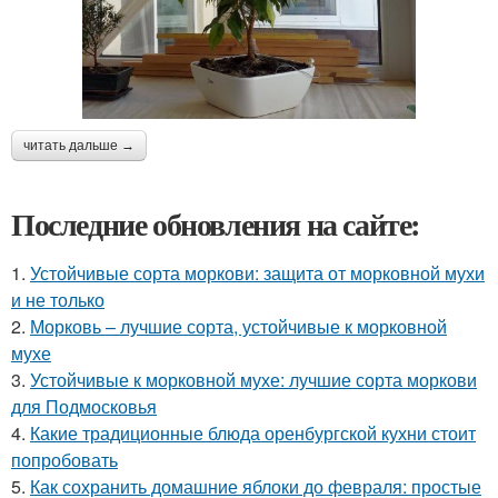
читать дальше →
Последние обновления на сайте:
1.
Устойчивые сорта моркови: защита от морковной мухи
и не только
2.
Морковь – лучшие сорта, устойчивые к морковной
мухе
3.
Устойчивые к морковной мухе: лучшие сорта моркови
для Подмосковья
4.
Какие традиционные блюда оренбургской кухни стоит
попробовать
5.
Как сохранить домашние яблоки до февраля: простые