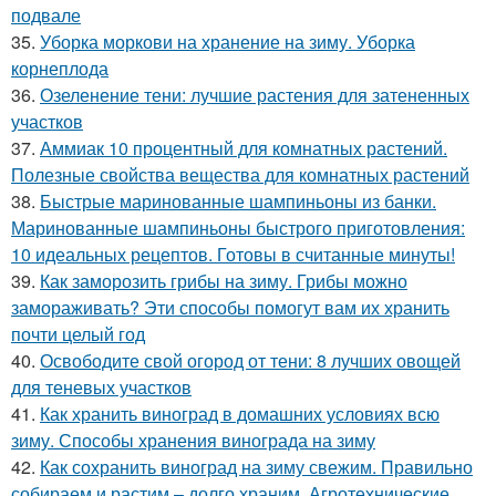
подвале
35.
Уборка моркови на хранение на зиму. Уборка
корнеплода
36.
Озеленение тени: лучшие растения для затененных
участков
37.
Аммиак 10 процентный для комнатных растений.
Полезные свойства вещества для комнатных растений
38.
Быстрые маринованные шампиньоны из банки.
Маринованные шампиньоны быстрого приготовления:
10 идеальных рецептов. Готовы в считанные минуты!
39.
Как заморозить грибы на зиму. Грибы можно
замораживать? Эти способы помогут вам их хранить
почти целый год
40.
Освободите свой огород от тени: 8 лучших овощей
для теневых участков
41.
Как хранить виноград в домашних условиях всю
зиму. Способы хранения винограда на зиму
42.
Как сохранить виноград на зиму свежим. Правильно
собираем и растим – долго храним. Агротехнические