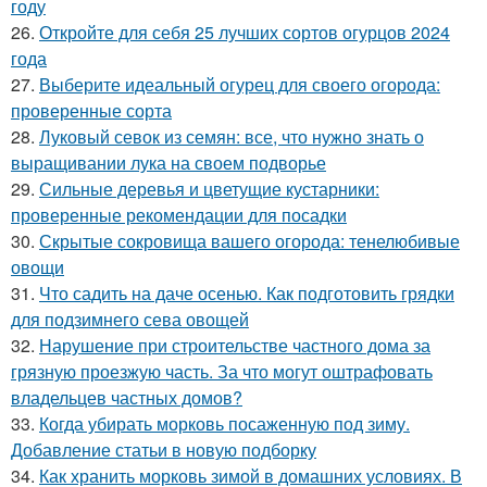
году
26.
Откройте для себя 25 лучших сортов огурцов 2024
года
27.
Выберите идеальный огурец для своего огорода:
проверенные сорта
28.
Луковый севок из семян: все, что нужно знать о
выращивании лука на своем подворье
29.
Сильные деревья и цветущие кустарники:
проверенные рекомендации для посадки
30.
Скрытые сокровища вашего огорода: тенелюбивые
овощи
31.
Что садить на даче осенью. Как подготовить грядки
для подзимнего сева овощей
32.
Нарушение при строительстве частного дома за
грязную проезжую часть. За что могут оштрафовать
владельцев частных домов?
33.
Когда убирать морковь посаженную под зиму.
Добавление статьи в новую подборку
34.
Как хранить морковь зимой в домашних условиях. В