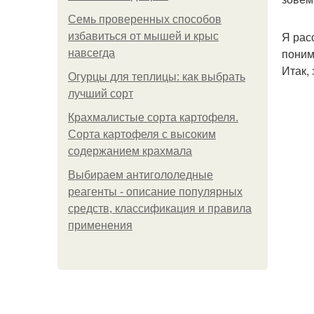
Семь проверенных способов
Я рас
избавиться от мышей и крыс
поним
навсегда
Итак, 
Огурцы для теплицы: как выбрать
лучший сорт
Крахмалистые сорта картофеля.
Сорта картофеля с высоким
содержанием крахмала
Выбираем антигололедные
реагенты - описание популярных
средств, классификация и правила
применения