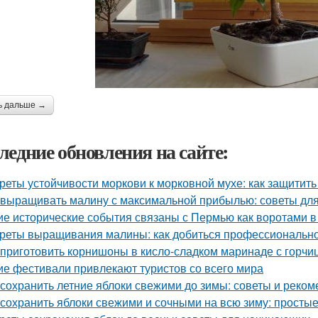
ь дальше →
ледние обновления на сайте:
реты устойчивости моркови к морковной мухе: как защитит
 выращивать малину с максимальной прибылью: советы дл
ие исторические события связаны с Пермью как воротами в
реты выращивания малины: как добиться профессионально
 приготовить корнишоны в кисло-сладком маринаде с горчи
ие фестивали привлекают туристов со всего мира
 сохранить летние яблоки свежими до зимы: советы и реко
 сохранить яблоки свежими и сочными на всю зиму: просты