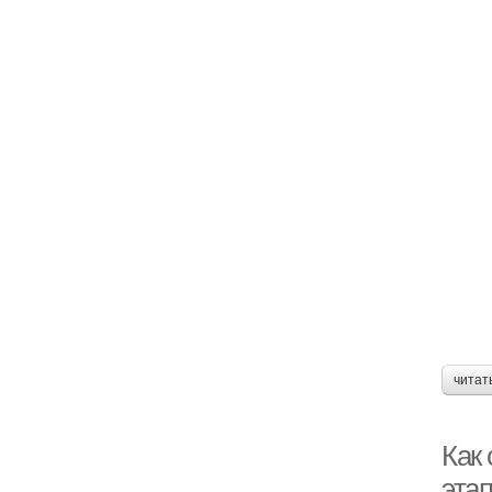
читат
Как
этап