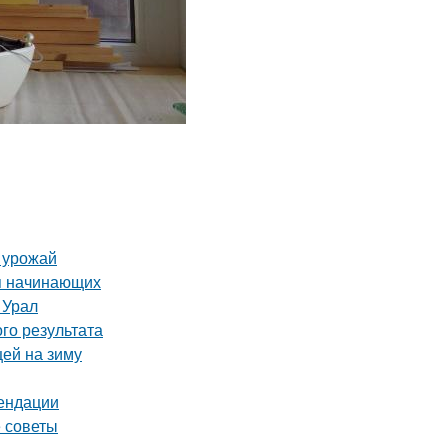
ь урожай
я начинающих
 Урал
го результата
цей на зиму
мендации
е советы