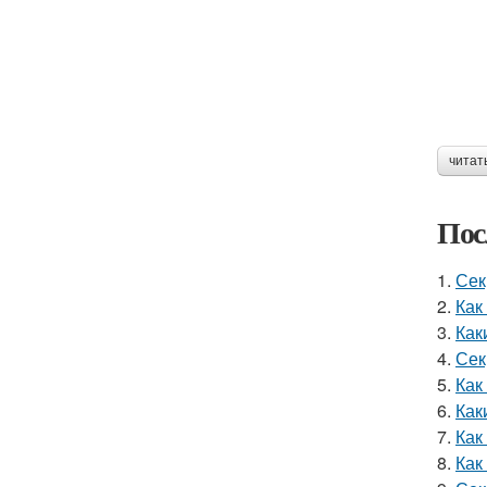
читат
Пос
1.
Сек
2.
Как
3.
Как
4.
Сек
5.
Как
6.
Как
7.
Как
8.
Как