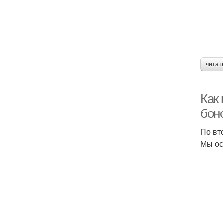
читат
Как
бонс
По вто
Мы ос