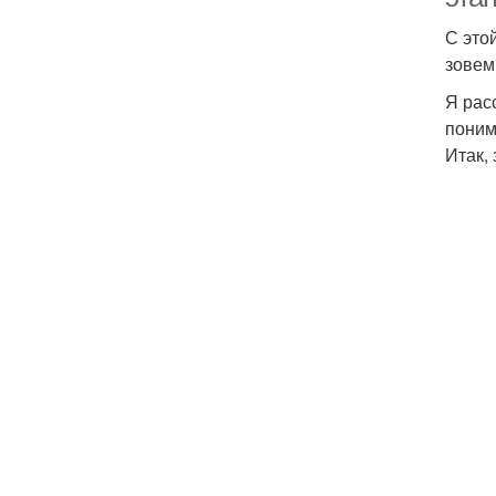
С это
зовем 
Я рас
поним
Итак, 