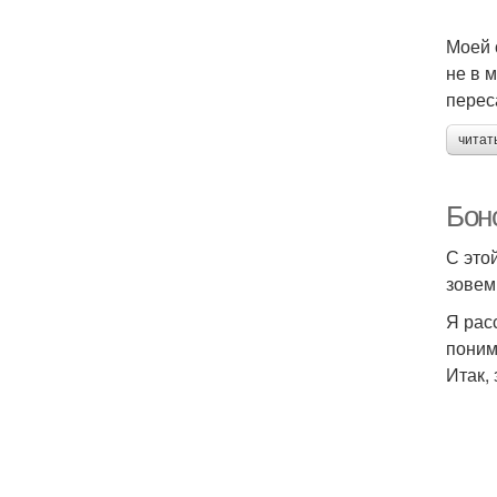
Моей 
не в 
перес
читат
Бонс
С это
зовем 
Я рас
поним
Итак, 