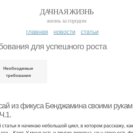
ДАЧНАЯ ЖИЗНЬ
жизнь за городом
главная
новости
статьи
бования для успешного роста
Необходимые
требования
сай из фикуса Бенджамина своими руками
 Ч.1.
й статьи я начинаю небольшой цикл, в котором расскажу, 
его – Карл. У меня есть и другие деревца, но у этого есть ф