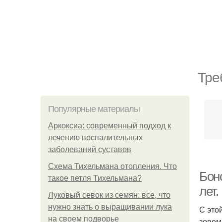
Тре
Популярные материалы
Аркоксиа: современный подход к
лечению воспалительных
заболеваний суставов
Схема Тихельмана отопления. Что
Бон
такое петля Тихельмана?
лет.
Луковый севок из семян: все, что
нужно знать о выращивании лука
С это
на своем подворье
зовем 