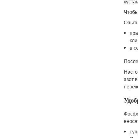
куста
Чтобы
Опытн
пра
кли
в с
После
Насто
азот 
переж
Удоб
Фосфо
внося
суп