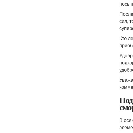
посып
После
сил, 
супе
Кто л
приоб
Удобр
подко
удобр
Уважа
комме
Под
смо
В осе
элеме