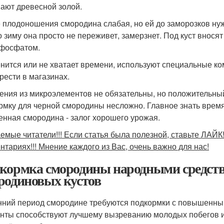
ают древесной золой.
 плодоношения смородина слабая, но ей до заморозков нуж
то зиму она просто не переживет, замерзнет. Под куст внося
рфосфатом.
енится или не хватает времени, используют специальные к
рести в магазинах.
ения из микроэлементов не обязательны, но положительный 
рмку для черной смородины несложно. Главное знать врем
енная смородина - залог хорошего урожая.
емые читатели!!! Если статья была полезной, ставьте ЛАЙК
нтариях!!! Мнение каждого из Вас, очень важно для нас!
кормка смородины народными средств
родиновых кустов
нний период смородине требуются подкормки с повышенны
нты способствуют лучшему вызреванию молодых побегов и