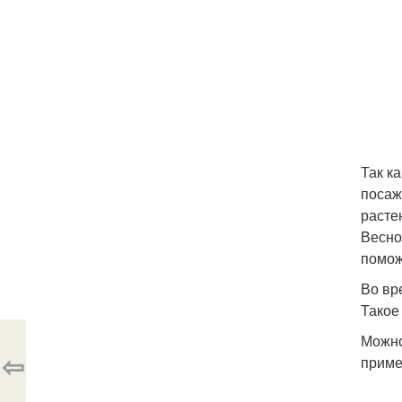
Так к
посаж
расте
Весно
помож
Во вр
Такое
Можно
⇦
приме