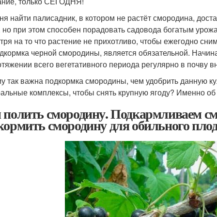
ние, только СЕГОДНЯ!
ня найти палисадник, в котором не растёт смородина, доста
, но при этом способен порадовать садовода богатым урожа
тря на то что растение не прихотливо, чтобы ежегодно сни
одкормка черной смородины, является обязательной. Начин
отяжении всего вегетативного периода регулярно в почву в
у так важна подкормка смородины, чем удобрить данную ку
альные комплексы, чтобы снять крупную ягоду? Именно об 
 полить смородину. Подкармливаем см
кормить смородину для обильного пл