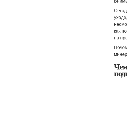
Внима
Сегод
уходе
несмо
как п
на пр
Почем
минер
Чем
под