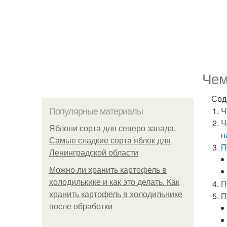
Чем
Сод
Ч
Популярные материалы
Ч
Яблони сорта для северо запада.
п
Самые сладкие сорта яблок для
П
Ленинградской области
Можно ли хранить картофель в
холодилькике и как это делать. Как
П
хранить картофель в холодильнике
П
после обработки