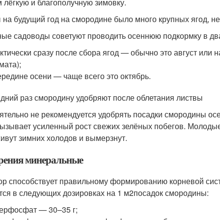
м лёгкую и благополучную зимовку.
 на будущий год на смородине было много крупных ягод, н
ые садоводы советуют проводить осеннюю подкормку в два
ктически сразу после сбора ягод — обычно это август или н
мата);
ередине осени — чаще всего это октябрь.
дний раз смородину удобряют после облетания листвы
ятельно не рекомендуется удобрять посадки смородины ос
вызывает усиленный рост свежих зелёных побегов. Молоды
ивут зимних холодов и вымерзнут.
рения минеральные
р способствует правильному формированию корневой сис
тся в следующих дозировках на 1 м
2
посадок смородины:
ерфосфат — 30–35 г;