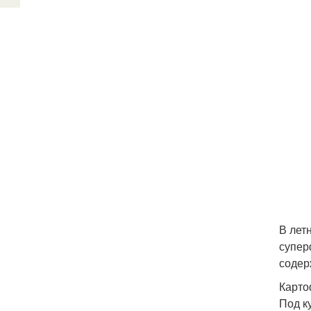
В лет
супер
содер
Карто
Под к