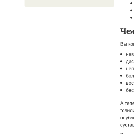
Чем
Вы ко
нев
дис
неп
бол
вос
бес
А теп
"слил
опубл
суста