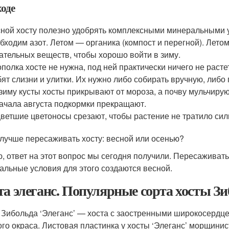
ходе
ной хосту полезно удобрять комплексными минеральными у
бходим азот. Летом — органика (компост и перегной). Лет
ательных веществ, чтобы хорошо войти в зиму.
полка хосте не нужна, под ней практически ничего не растет
ят слизни и улитки. Их нужно либо собирать вручную, либо
зиму кусты хосты прикрывают от мороза, а почву мульчируют
ачала августа подкормки прекращают.
ветшие цветоносы срезают, чтобы растение не тратило сил
 лучше пересаживать хосту: весной или осенью?
, ответ на этот вопрос мы сегодня получили. Пересаживать
альные условия для этого создаются весной.
та элеганс. Популярные сорта хосты З
 Зибольда ‘Элеганс’ — хоста с заостренными широкосердц
ого окраса. Листовая пластинка у хосты ‘Элеганс’ морщинис