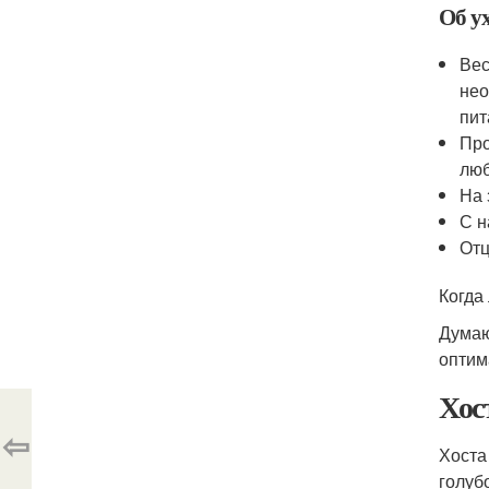
Об у
Вес
нео
пит
Про
люб
На 
С н
Отц
Когда
Думаю
оптим
Хос
⇦
Хоста
голуб