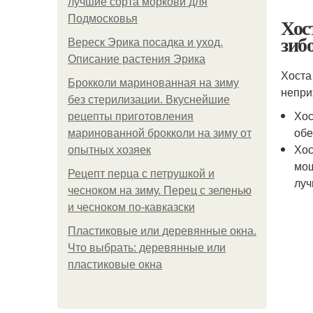
лучшие сорта моркови для
Подмосковья
Хос
зиб
Вереск Эрика посадка и уход.
Описание растения Эрика
Хоста
Брокколи маринованная на зиму
непри
без стерилизации. Вкуснейшие
Хос
рецепты приготовления
обе
маринованной брокколи на зиму от
Хос
опытных хозяек
мощ
Рецепт перца с петрушкой и
луч
чесноком на зиму. Перец с зеленью
и чесноком по-кавказски
Пластиковые или деревянные окна.
Что выбрать: деревянные или
пластиковые окна