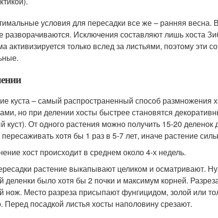
ктикой).
тимальные условия для пересадки все же – ранняя весна. В
е разворачиваются. Исключения составляют лишь хоста Зиб
ма активизируется только вслед за листьями, поэтому эти с
ьные.
лении
ие куста – самый распространенный способ размножения х
ами, но при делении хосты быстрее становятся декоративны
й куст). От одного растения можно получить 15-20 деленок
 пересаживать хотя бы 1 раз в 5-7 лет, иначе растение силь
нение хост происходит в среднем около 4-х недель.
ересадки растение выкапывают целиком и осматривают. Нужн
й деленки было хотя бы 2 почки и максимум корней. Разрез
й нож. Место разреза присыпают фунгицидом, золой или то
. Перед посадкой листья хосты наполовину срезают.