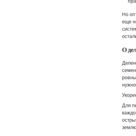
пра
Но оп
еще н
систе
остал
О де
Делен
семен
ровны
нужно
Укоре
Для п
каждо
остры
землю