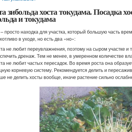
та зибольда хоста токудама. Посадка х
ольда и токудама
 – просто находка для участка, который большую часть врем
хотливо в уходе, но есть два «но»:
та не любит переувлажнения, поэтому на сыром участке и т
спечить дренаж. Тем не менее, в умеренном количестве вл
та не любит частых пересадок. Во время роста она образуе
ную корневую систему. Рекомендуется делить и пересаживат
ше не делить хосты вообще, иначе растение сильно ослабне