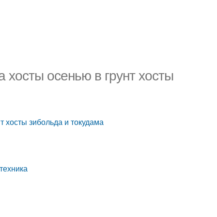
а хосты осенью в грунт хосты
нт хосты зибольда и токудама
отехника