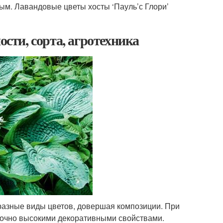
лым. Лавандовые цветы хосты ‘Пауль’с Глори’
ости, сорта, агротехника
 разные виды цветов, довершая композиции. При
аточно высокими декоративными свойствами.