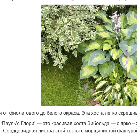
и от фиолетового до белого окраса. Эта хоста легко скрещи
 ‘Пауль’с Глори’ — это красивая хоста Зибольда — с ярко –
. Сердцевидная листва этой хосты с морщинистой фактурой