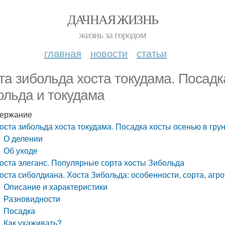
ДАЧНАЯ ЖИЗНЬ
жизнь за городом
главная
новости
статьи
та зибольда хоста токудама. Посадк
ольда и токудама
ержание
оста зибольда хоста токудама. Посадка хосты осенью в гру
О делении
Об уходе
оста элеганс. Популярные сорта хосты Зибольда
оста сиболдиана. Хоста Зибольда: особенности, сорта, агр
Описание и характеристики
Разновидности
Посадка
Как ухаживать?