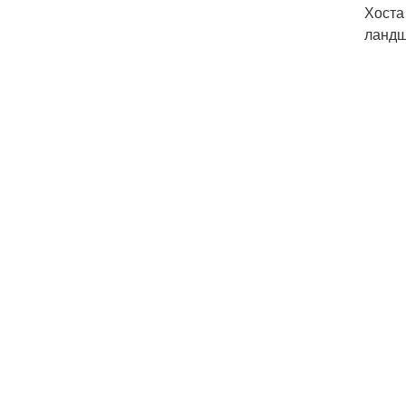
Хоста
ландш