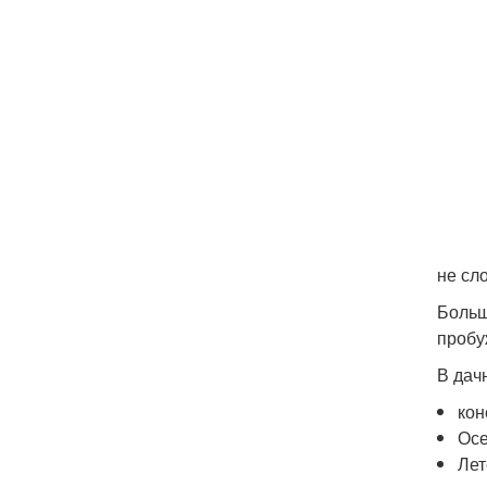
не сл
Больш
пробу
В дач
кон
Осе
Лет