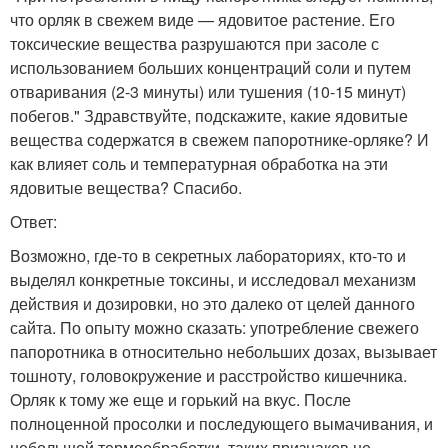
что орляк в свежем виде — ядовитое растение. Его
токсические вещества разрушаются при засоле с
использованием больших концентраций соли и путем
отваривания (2-3 минуты) или тушения (10-15 минут)
побегов." Здравствуйте, подскажите, какие ядовитые
вещества содержатся в свежем папоротнике-орляке? И
как влияет соль и температурная обработка на эти
ядовитые вещества? Спасибо.
Ответ:
Возможно, где-то в секретных лабораториях, кто-то и
выделял конкретные токсины, и исследовал механизм
действия и дозировки, но это далеко от целей данного
сайта. По опыту можно сказать: употребление свежего
папоротника в относительно небольших дозах, вызывает
тошноту, головокружение и расстройство кишечника.
Орляк к тому же еще и горький на вкус. После
полноценной просолки и последующего вымачивания, и
небольшой термообработки, таких признаков не