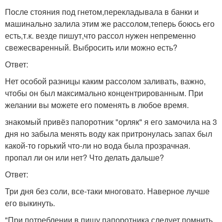
После стояния под гнетом,перекладывала в банки и
машинально залила этим же рассолом,теперь боюсь его
есть,т.к. везде пишут,что рассол нужен непременно
свежесваренный. Выбросить или можно есть?
Ответ:
Нет особой разницы каким рассолом заливать, важно,
чтобы он был максимально концентрированным. При
желании вы можете его поменять в любое время.
знакомый привёз папоротник "орляк" я его замочила на 3
дня но забыла менять воду как притронулась запах был
какой-то горький что-ли но вода была прозрачная.
пропал ли он или нет? Что делать дальше?
Ответ:
Три дня без соли, все-таки многовато. Наверное лучше
его выкинуть.
"При потреблении в пищу папоротника следует помнить,