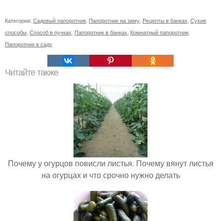
Категории:
Садовый папоротник
,
Папоротник на зиму
,
Рецепты в банках
,
Сухие
способы
,
Способ в пучках
,
Папоротник в банках
,
Комнатный папоротник
,
Папоротник в саду
Читайте также
Почему у огурцов повисли листья. Почему вянут листья
на огурцах и что срочно нужно делать