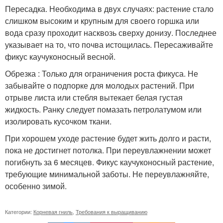
Пересадка. Необходима в двух случаях: растение стало
слишком высоким и крупным для своего горшка или
вода сразу проходит насквозь сверху донизу. Последнее
указывает на то, что почва истощилась. Пересаживайте
фикус каучуконосный весной.
Обрезка : Только для ограничения роста фикуса. Не
забывайте о подпорке для молодых растений. При
отрыве листа или стебля вытекает белая густая
жидкость. Ранку следует помазать петролатумом или
изолировать кусочком ткани.
При хорошем уходе растение будет жить долго и расти,
пока не достигнет потолка. При переувлажнении может
погибнуть за 6 месяцев. Фикус каучуконосный растение,
требующие минимальной заботы. Не переувлажняйте,
особенно зимой.
Категории:
Корневая гниль
,
Требования к выращиванию