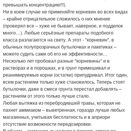
превышать концентрацию!!!).
Ни в коем случае не применяйте корневин во всех видах
– крайне отрицательное сложилось о них мнение
(проверял все – хуже не бывает, наверное, и подделок
много…). Любые серьёзные препараты подобного
класса разлагаются на свету. А этот - "корневин", в
обычных полупрозрачных бутылочках и пакетиках –
можете судить сами об его не эффективности…
Несколько лет пробовал разные "корневины" и в
растворах и в порошках, и в грунт примешивал и
реанимируемые корни (остатки) припудривал. Итог один,
всем растениям только хуже становилось. Теперь стоят
бутылочки, даже в смеси грунта перестал добавлять –
растениям от этого только лучше стало.
Любая вытяжка из перебродившей травы, которая не
пахнет аммиаком – выветренная, гораздо лучше любых
магазинных, учитывая бесплатность и в априори
отсутствие возможности передозировки.
В общем – замочили, высадили в ёмкость строго по