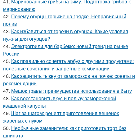
41.
Маринованные грибы на зиму. Подготовка грибов к
маринованию
42.
Почему огурцы горькие на грядке. Неправильный
полив
43.
Как избавиться от горечи в огурцах. Какие условия
нужны для огурцов?
44.
Электрогрили для барбекю: новый тренд на рынке
России
45.
Как правильно сочетать арбуз с другими продуктами:
полезные сочетания и запретные комбинации
46.
Как защитить тыкву от заморозков на почве: советы и
рекомендации
47.
Мешок травы: преимущества использования в быту
48.
Как восстановить вкус и пользу замороженой
квашеной капусты
49.
Шаг за шагом: рецепт приготовления вешенок
жареных с луком
50.
Необычные заменители: как приготовить торт без
шпината