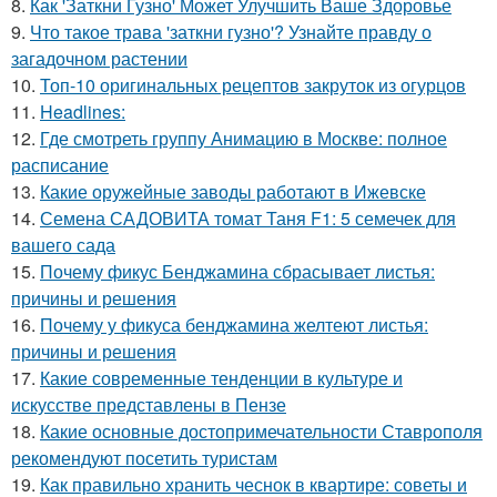
8.
Как 'Заткни Гузно' Может Улучшить Ваше Здоровье
9.
Что такое трава 'заткни гузно'? Узнайте правду о
загадочном растении
10.
Топ-10 оригинальных рецептов закруток из огурцов
11.
Headlines:
12.
Где смотреть группу Анимацию в Москве: полное
расписание
13.
Какие оружейные заводы работают в Ижевске
14.
Семена САДОВИТА томат Таня F1: 5 семечек для
вашего сада
15.
Почему фикус Бенджамина сбрасывает листья:
причины и решения
16.
Почему у фикуса бенджамина желтеют листья:
причины и решения
17.
Какие современные тенденции в культуре и
искусстве представлены в Пензе
18.
Какие основные достопримечательности Ставрополя
рекомендуют посетить туристам
19.
Как правильно хранить чеснок в квартире: советы и