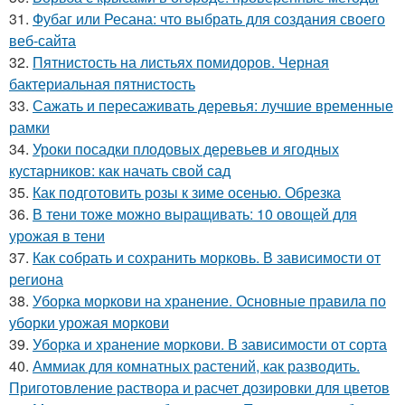
31.
Фубаг или Ресана: что выбрать для создания своего
веб-сайта
32.
Пятнистость на листьях помидоров. Черная
бактериальная пятнистость
33.
Сажать и пересаживать деревья: лучшие временные
рамки
34.
Уроки посадки плодовых деревьев и ягодных
кустарников: как начать свой сад
35.
Как подготовить розы к зиме осенью. Обрезка
36.
В тени тоже можно выращивать: 10 овощей для
урожая в тени
37.
Как собрать и сохранить морковь. В зависимости от
региона
38.
Уборка моркови на хранение. Основные правила по
уборки урожая моркови
39.
Уборка и хранение моркови. В зависимости от сорта
40.
Аммиак для комнатных растений, как разводить.
Приготовление раствора и расчет дозировки для цветов