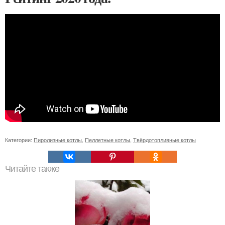
Категории:
Пиролизные котлы
,
Пеллетные котлы
,
Твёрдотопливные котлы
Читайте также