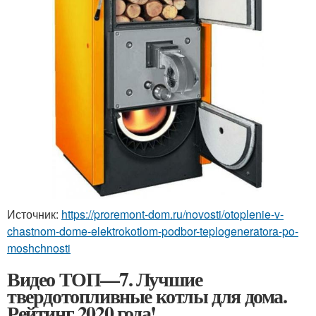
Источник:
https://proremont-dom.ru/novosti/otoplenie-v-
chastnom-dome-elektrokotlom-podbor-teplogeneratora-po-
moshchnosti
Видео ТОП—7. Лучшие
твердотопливные котлы для дома.
Рейтинг 2020 года!