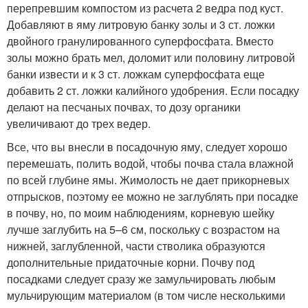
перепревшим компостом из расчета 2 ведра под куст.
Добавляют в яму литровую банку золы и 3 ст. ложки
двойного гранулированного суперфосфата. Вместо
золы можно брать мел, доломит или половину литровой
банки извести и к 3 ст. ложкам суперфосфата еще
добавить 2 ст. ложки калийного удобрения. Если посадку
делают на песчаных почвах, то дозу органики
увеличивают до трех ведер.
Все, что вы внесли в посадочную яму, следует хорошо
перемешать, полить водой, чтобы почва стала влажной
по всей глубине ямы. Жимолость не дает прикорневых
отпрысков, поэтому ее можно не заглублять при посадке
в почву, но, по моим наблюдениям, корневую шейку
лучше заглубить на 5–6 см, поскольку с возрастом на
нижней, заглубленной, части стволика образуются
дополнительные придаточные корни. Почву под
посадками следует сразу же замульчировать любым
мульчирующим материалом (в том числе несколькими