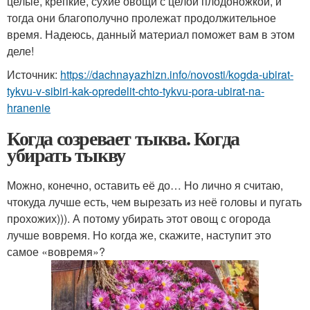
целые, крепкие, сухие овощи с целой плодоножкой, и
тогда они благополучно пролежат продолжительное
время. Надеюсь, данный материал поможет вам в этом
деле!
Источник:
https://dachnayazhizn.info/novosti/kogda-ubirat-
tykvu-v-sibiri-kak-opredelit-chto-tykvu-pora-ubirat-na-
hranenie
Когда созревает тыква. Когда
убирать тыкву
Можно, конечно, оставить её до… Но лично я считаю,
чтокуда лучше есть, чем вырезать из неё головы и пугать
прохожих))). А потому убирать этот овощ с огорода
лучше вовремя. Но когда же, скажите, наступит это
самое «вовремя»?