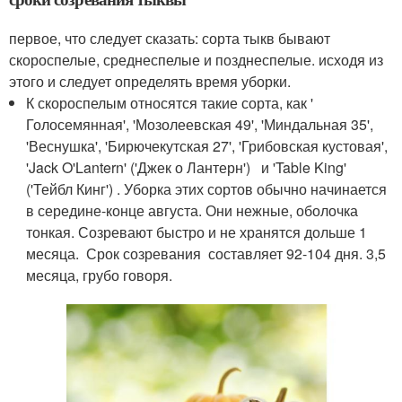
первое, что следует сказать: сорта тыкв бывают
скороспелые, среднеспелые и позднеспелые. исходя из
этого и следует определять время уборки.
К скороспелым относятся такие сорта, как '
Голосемянная', 'Мозолеевская 49', 'Миндальная 35',
'Веснушка', 'Бирючекутская 27', 'Грибовская кустовая',
'Jack O'Lantern' ('Джек о Лантерн') и 'Table King'
('Тейбл Кинг') . Уборка этих сортов обычно начинается
в середине-конце августа. Они нежные, оболочка
тонкая. Созревают быстро и не хранятся дольше 1
месяца. Срок созревания составляет 92-104 дня. 3,5
месяца, грубо говоря.