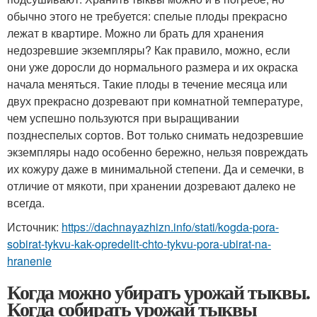
обычно этого не требуется: спелые плоды прекрасно
лежат в квартире. Можно ли брать для хранения
недозревшие экземпляры? Как правило, можно, если
они уже доросли до нормального размера и их окраска
начала меняться. Такие плоды в течение месяца или
двух прекрасно дозревают при комнатной температуре,
чем успешно пользуются при выращивании
позднеспелых сортов. Вот только снимать недозревшие
экземпляры надо особенно бережно, нельзя повреждать
их кожуру даже в минимальной степени. Да и семечки, в
отличие от мякоти, при хранении дозревают далеко не
всегда.
Источник:
https://dachnayazhizn.info/stati/kogda-pora-
sobirat-tykvu-kak-opredelit-chto-tykvu-pora-ubirat-na-
hranenie
Когда можно убирать урожай тыквы.
Когда собирать урожай тыквы