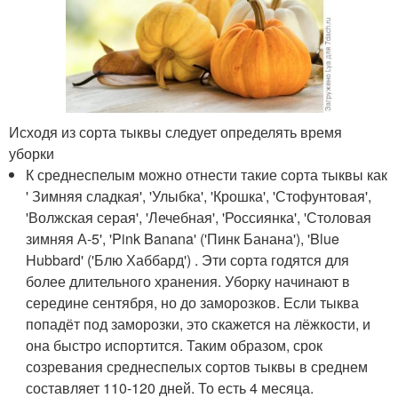
Исходя из сорта тыквы следует определять время
уборки
К среднеспелым можно отнести такие сорта тыквы как
' Зимняя сладкая', 'Улыбка', 'Крошка', 'Стофунтовая',
'Волжская серая', 'Лечебная', 'Россиянка', 'Столовая
зимняя А-5', 'Pink Banana' ('Пинк Банана'), 'Blue
Hubbard' ('Блю Хаббард') . Эти сорта годятся для
более длительного хранения. Уборку начинают в
середине сентября, но до заморозков. Если тыква
попадёт под заморозки, это скажется на лёжкости, и
она быстро испортится. Таким образом, срок
созревания среднеспелых сортов тыквы в среднем
составляет 110-120 дней. То есть 4 месяца.