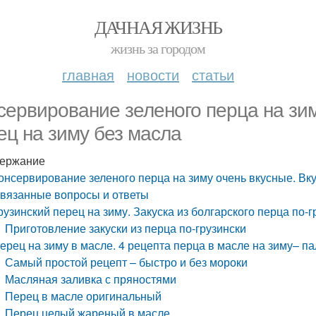
ДАЧНАЯ ЖИЗНЬ
жизнь за городом
главная
новости
статьи
сервирование зеленого перца на зим
ец на зиму без масла
ержание
онсервирование зеленого перца на зиму очень вкусные. Вк
вязанные вопросы и ответы
рузинский перец на зиму. Закуска из болгарского перца по-г
Приготовление закуски из перца по-грузински
ерец на зиму в масле. 4 рецепта перца в масле на зиму– п
Самый простой рецепт – быстро и без мороки
Масляная заливка с пряностями
Перец в масле оригинальный
Перец целый жареный в масле