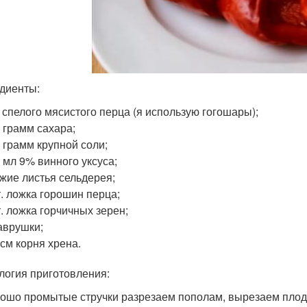
диенты:
г спелого мясистого перца (я использую гогошары);
 грамм сахара;
 грамм крупной соли;
 мл 9% винного уксуса;
жие листья сельдерея;
т. ложка горошин перца;
т. ложка горчичных зерен;
аврушки;
 см корня хрена.
логия приготовления:
рошо промытые стручки разрезаем пополам, вырезаем плодо