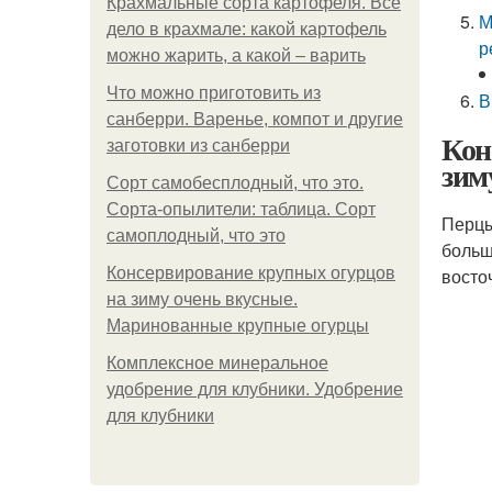
Крахмальные сорта картофеля. Все
М
дело в крахмале: какой картофель
р
можно жарить, а какой – варить
Что можно приготовить из
В
санберри. Варенье, компот и другие
Кон
заготовки из санберри
зим
Сорт самобесплодный, что это.
Сорта-опылители: таблица. Сорт
Перцы
самоплодный, что это
больш
Консервирование крупных огурцов
восто
на зиму очень вкусные.
Маринованные крупные огурцы
Комплексное минеральное
удобрение для клубники. Удобрение
для клубники