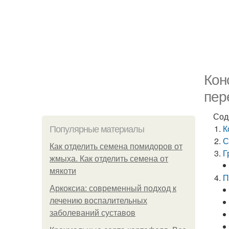
Кон
пер
Сод
К
Популярные материалы
С
Как отделить семена помидоров от
Г
жмыха. Как отделить семена от
мякоти
П
Аркоксиа: современный подход к
лечению воспалительных
заболеваний суставов