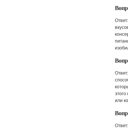
Вопр
Ответ
вкусо
консе
питан
изоби
Вопр
Ответ
спосо
котор
этого
или к
Вопр
Ответ