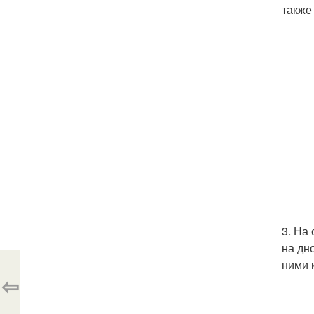
также
3. На
на дн
ними 
⇦