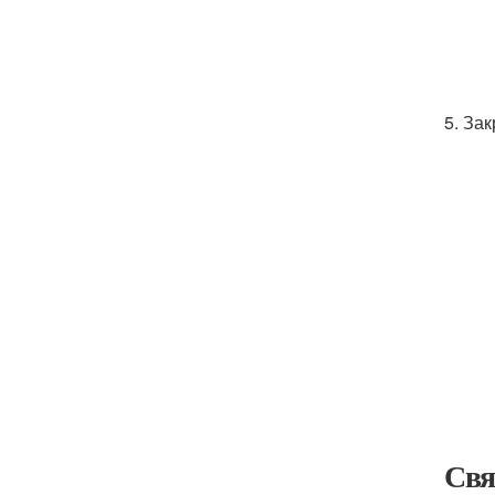
5. За
Свя