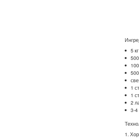
Ингре
5 к
500
100
500
све
1 с
1 с
2 л
3-4
Техно
1. Хо