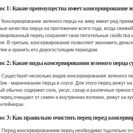
ос 1: Какие преимущества имеет консервирование зе
: Консервирование зеленого перца на зиму имеет ряд преим
вые качества перца на протяжении всего года, когда свежий
рвированный перец сохраняет свои питательные свойства 
ия. В-третьих, консервирование позволяет экономить деньг
лии и хранить его дорогостоящим периодом.
ос 2: Какие виды консервирования зеленого перца 
: Существует несколько видов консервирования зеленого п
бов - маринование перца в соусе. Для этого перец режут на
ый обычно содержит соль, уксус, сахар и различные прянос
 перец очищают от семян и внутренних волокон, режут на к
онтейнерах.
ос 3: Как правильно очистить перец перед консерв
: Перед консервированием перец необходимо тщательно оч