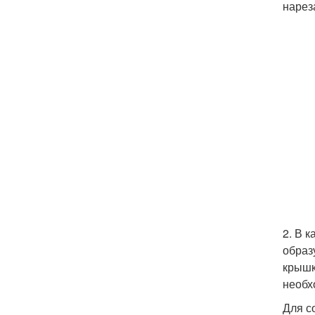
нарез
2. В 
образ
крышк
необх
Для с