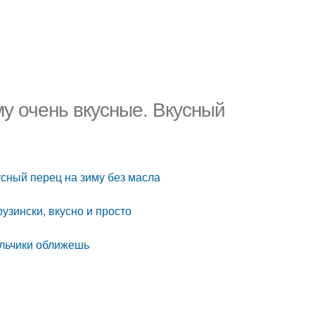
у очень вкусные. Вкусный
усный перец на зиму без масла
рузински, вкусно и просто
альчики оближешь