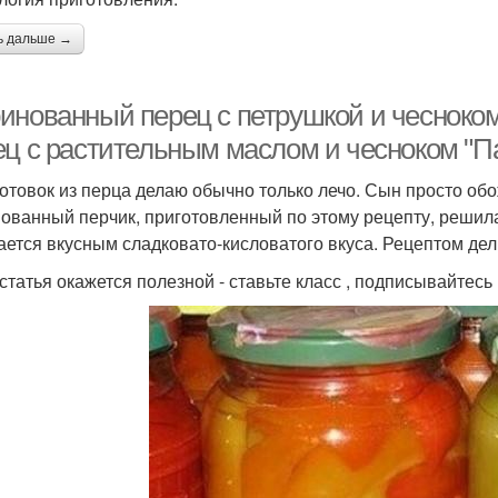
ь дальше →
инованный перец с петрушкой и чесноко
ец с растительным маслом и чесноком "Па
готовок из перца делаю обычно только лечо. Сын просто обо
ованный перчик, приготовленный по этому рецепту, решила 
ается вкусным сладковато-кисловатого вкуса. Рецептом дел
 статья окажется полезной - ставьте класс , подписывайтесь 