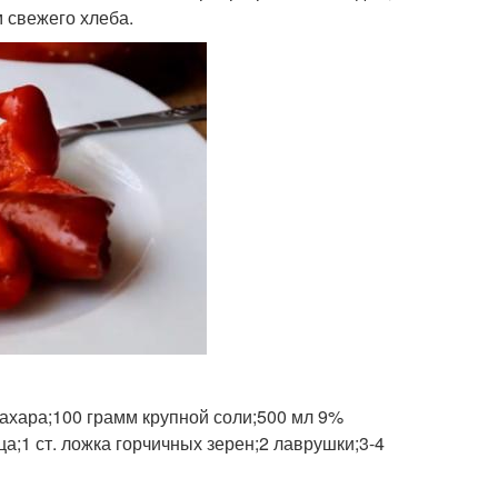
м свежего хлеба.
сахара;100 грамм крупной соли;500 мл 9%
ца;1 ст. ложка горчичных зерен;2 лаврушки;3-4