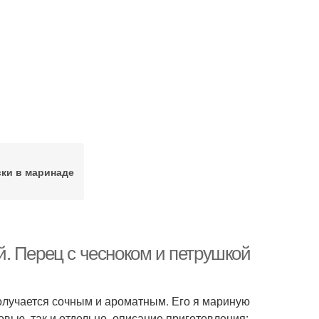
вки в маринаде
. Перец с чесноком и петрушкой
 получается сочным и ароматным. Его я мариную
вью, так и отдельно. описание приготовления: