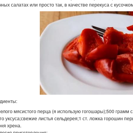
чных салатах или просто так, в качестве перекуса с кусочко
диенты:
спелого мясистого перца (я использую гогошары);500 грамм 
го уксуса;свежие листья сельдерея;1 ст. ложка горошин пер
рня хрена.
логия приготовления: