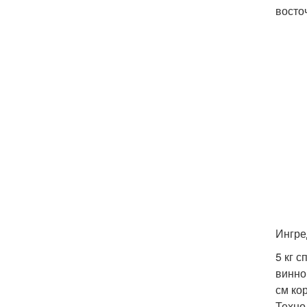
восто
Ингре
5 кг 
винно
см ко
Техно