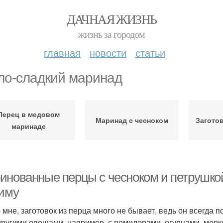
ДАЧНАЯ ЖИЗНЬ
жизнь за городом
главная
новости
статьи
ло-сладкий маринад
Перец в медовом
Маринад с чесноком
Загото
маринаде
инованные перцы с чесноком и петрушкой
зиму
о мне, заготовок из перца много не бывает, ведь он всегда
 другими овощами, например, с помидорами, огурцами, морко