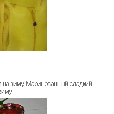
м на зиму. Маринованный сладкий
 зиму