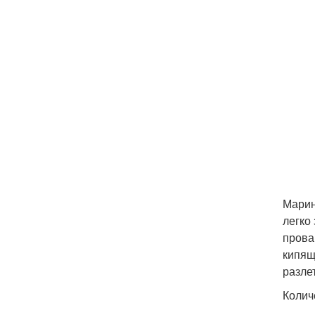
Марин
легко
прова
кипящ
разлет
Колич