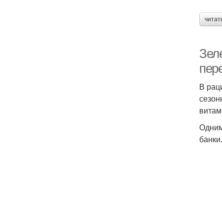
читат
Зел
пере
В рац
сезон
витам
Одним
банки