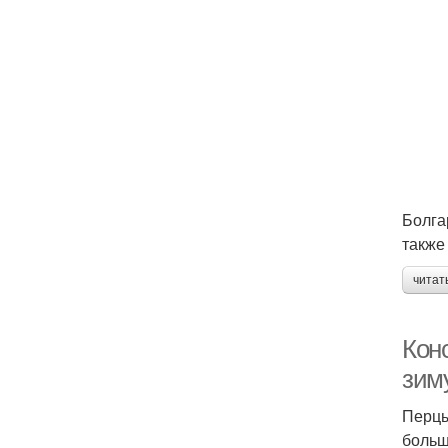
Болга
также
читат
Кон
зим
Перцы
больш