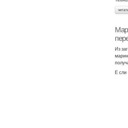
читат
Мар
пер
Из за
марин
получ
Е сли