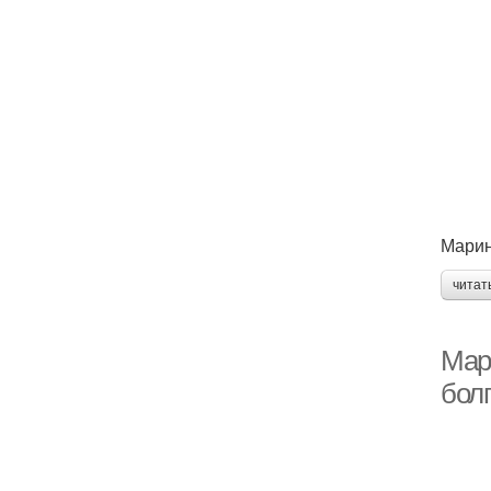
Мари
читат
Мар
болг