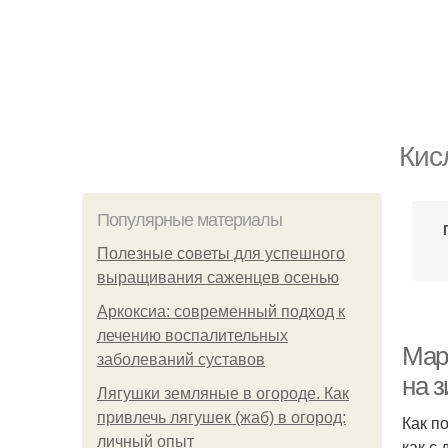
Кис
Популярные материалы
Полезные советы для успешного
выращивания саженцев осенью
Аркоксиа: современный подход к
лечению воспалительных
Мар
заболеваний суставов
на 
Лягушки земляные в огороде. Как
привлечь лягушек (жаб) в огород:
Как п
личный опыт
как с