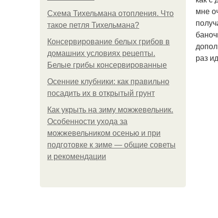
мне о
Схема Тихельмана отопления. Что
получ
такое петля Тихельмана?
баноч
Консервирование белых грибов в
допол
домашних условиях рецепты.
раз и
Белые грибы консервированные
Осенние клубники: как правильно
посадить их в открытый грунт
Как укрыть на зиму можжевельник.
Особенности ухода за
можжевельником осенью и при
подготовке к зиме — общие советы
и рекомендации