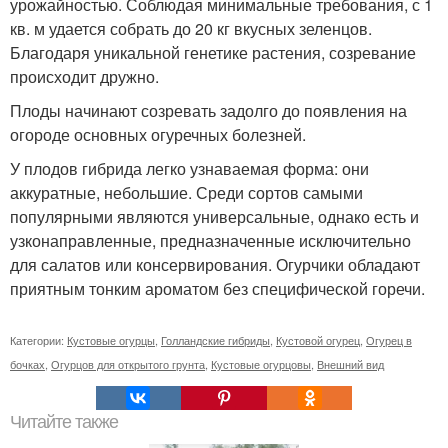
урожайностью. Соблюдая минимальные требования, с 1
кв. м удается собрать до 20 кг вкусных зеленцов.
Благодаря уникальной генетике растения, созревание
происходит дружно.
Плоды начинают созревать задолго до появления на
огороде основных огуречных болезней.
У плодов гибрида легко узнаваемая форма: они
аккуратные, небольшие. Среди сортов самыми
популярными являются универсальные, однако есть и
узконаправленные, предназначенные исключительно
для салатов или консервирования. Огурчики обладают
приятным тонким ароматом без специфической горечи.
Категории:
Кустовые огурцы
,
Голландские гибриды
,
Кустовой огурец
,
Огурец в
бочках
,
Огурцов для открытого грунта
,
Кустовые огурцовы
,
Внешний вид
Читайте также